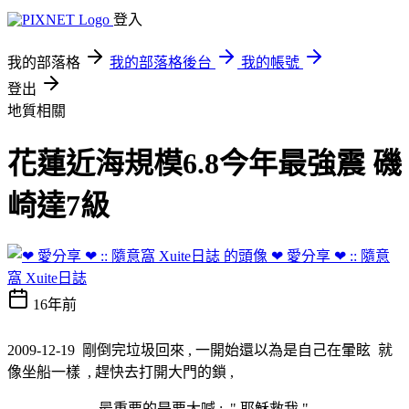
登入
我的部落格
我的部落格後台
我的帳號
登出
地質相關
花蓮近海規模6.8今年最強震 磯
崎達7級
❤ 愛分享 ❤ :: 隨意
窩 Xuite日誌
16年前
2009-12-19 剛倒完垃圾回來 , 一開始還以為是自己在暈眩 就
像坐船一樣 , 趕快去打開大門的鎖 ,
最重要的是要大喊 : " 耶穌救我 " ..