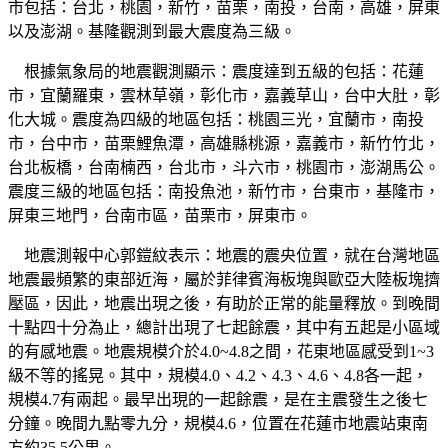
市包括：台北，桃園，新竹，苗栗，南投，台南，高雄，屏東
以及澎湖。基隆觀測到最大震度為三級。
根據氣象局的地震觀測顯示：震度達到五級的包括：花蓮
市，宜蘭羅東，雲林草嶺，彰化市，嘉義草山，台中大肚，彰
化大城。震度為四級的地區包括：桃園三光，宜蘭市，南投
市，台中市，苗栗鯉魚潭，高雄縣桃源，嘉義市，新竹竹北，
台北板橋，台南楠西，台北市，斗六市，桃園市，澎湖馬公。
震度三級的地區包括：南投魚池，新竹市，台東市，基隆市，
屏東三地門，台南市區，苗栗市，屏東市。
地震測報中心郭鎧紋表示：地震的震央位置，就在台灣地區
地震最頻繁的東部近海，屬於菲律賓海板塊與歐亞大陸板塊擠
壓區，因此，地震出現之後，有助於正常的能量釋放。到晚間
十點四十分為止，總計出現了七起餘震，其中有五起是小區域
的有感地震。地震規模介於4.0~4.8之間，花東地區感受到1~3
級不等的搖晃。其中，規模4.0、4.2、4.3、4.6、4.8各一起，
規模4.7有兩起。最早出現的一起餘震，是在主震發生之後七
分鐘。晚間九點零九分，規模4.6，位置在花蓮市地震站東南
方約35.5公里。