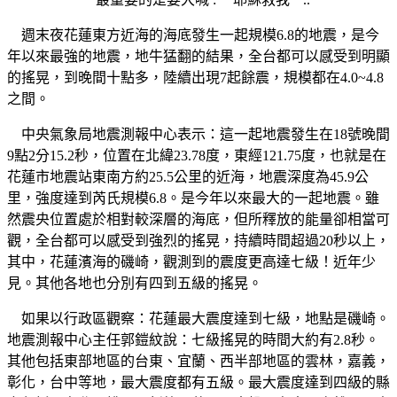
週末夜花蓮東方近海的海底發生一起規模6.8的地震，是今
年以來最強的地震，地牛猛翻的結果，全台都可以感受到明顯
的搖晃，到晚間十點多，陸續出現7起餘震，規模都在4.0~4.8
之間。
中央氣象局地震測報中心表示：這一起地震發生在18號晚間
9點2分15.2秒，位置在北緯23.78度，東經121.75度，也就是在
花蓮市地震站東南方約25.5公里的近海，地震深度為45.9公
里，強度達到芮氏規模6.8。是今年以來最大的一起地震。雖
然震央位置處於相對較深層的海底，但所釋放的能量卻相當可
觀，全台都可以感受到強烈的搖晃，持續時間超過20秒以上，
其中，花蓮濱海的磯崎，觀測到的震度更高達七級！近年少
見。其他各地也分別有四到五級的搖晃。
如果以行政區觀察：花蓮最大震度達到七級，地點是磯崎。
地震測報中心主任郭鎧紋說：七級搖晃的時間大約有2.8秒。
其他包括東部地區的台東、宜蘭、西半部地區的雲林，嘉義，
彰化，台中等地，最大震度都有五級。最大震度達到四級的縣