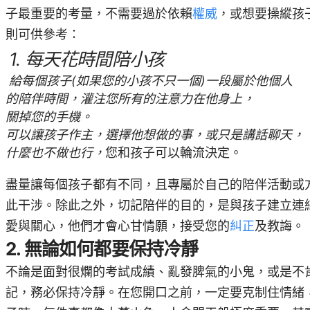
子最重要的考量，不需要過於依賴
權威
，或想要操縱孩
則可供參考：
1. 每天花時間陪小孩
給每個孩子(如果您的小孩不只一個)一段屬於他個人
的陪伴時間，灌注您所有的注意力在他身上，
關掉您的手機。
可以讓孩子作主，選擇他想做的事，或只是講話聊天，
什麼也不做也行，
您和孩子可以輪流決定。
盡量讓每個孩子都有不同，且專屬於自己的陪伴活動或
此干涉。除此之外，切記陪伴的目的，是與孩子建立連
愛與關心，他們才會心甘情願，接受您的
糾正
及教誨。
2. 無論如何都要保持冷靜
不論是面對很爛的考試成績
、
亂發脾氣的小鬼，或是不
記，務必保持冷靜。在您開口之前，一定要克制住情緒