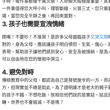
子時，每件事都像十萬火急，人命關天般極度重要，其
一件事值得您大呼小叫
、
理智斷線
、
火冒三丈。您只需
場，當您完全平靜之後
，
再回來面對。
3. 孩子也需要宣洩情緒
閉嘴！不要吵！不准哭！是許多父母面臨孩子
又哭又鬧
對的。身為父母，應該讓孩子明白憤怒、生氣、傷心、
表現。幫助孩子讓他們感到安心、安全及被接納，是為
可以自由地在您的懷抱中哭泣。
4. 避免對峙
傳統教育中的父母，都認為自己是發號施令的一方，而
方，但現實並不總是如此。為了證明誰才是老大的親子
的孩子不餓、不想吃飯，就相信他們說的是實話，姑且
轉，世界也不會毀滅，不是嗎？