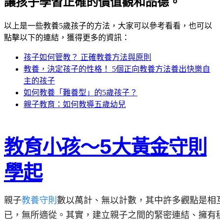
讓孩子學習正確的價值觀和品德。
以上是一些教養5歲孩子的方法，大家可以參考看看，也可以
點擊以下的連結，獲得更多的資訊：
孩子如何管教？ 正確教養方法與原則
教養，決定孩子的性格！ 5個正向教養方法養出快樂自
主的孩子
如何教養「難養型」的5歲孩子？
親子教育：如何教導五歲幼兒
教育小孩～5大黃金守則
學起
親子
教養守則
數以萬計
、
無以計數，其中許多觀點是相
已，無所適從。其實，建立親子之間的緊密連結
、
擁有