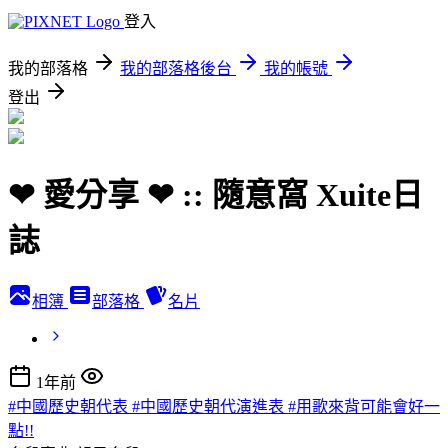
登入
我的部落格
我的部落格後台
我的帳號
登出
❤ 愛分享 ❤ :: 隨意窩 Xuite日
誌
相簿
部落格
名片
1年前
#中國歷史朝代表 #中國歷史朝代演進表 #用歌來背可能會好一
點!!