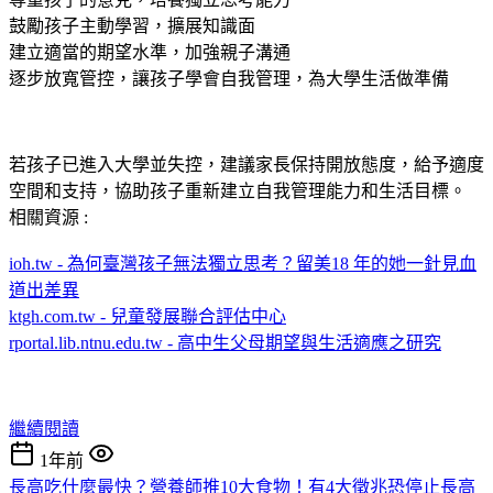
鼓勵孩子主動學習，擴展知識面
建立適當的期望水準，加強親子溝通
逐步放寬管控，讓孩子學會自我管理，為大學生活做準備
若孩子已進入大學並失控，建議家長保持開放態度，給予適度
空間和支持，協助孩子重新建立自我管理能力和生活目標。
相關資源 :
ioh.tw - 為何臺灣孩子無法獨立思考？留美18 年的她一針見血
道出差異
ktgh.com.tw - 兒童發展聯合評估中心
rportal.lib.ntnu.edu.tw - 高中生父母期望與生活適應之研究
繼續閱讀
1年前
長高吃什麼最快？營養師推10大食物！有4大徵兆恐停止長高