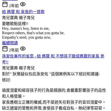
2年前
給 媽寶 和 家長的一首歌
育兒寶典
親子育兒
要聽歌點這裡!!
Hey, mama's boy, listen to me,
Respect others, that's what you gotta be.
Empathy's seed, you gotta sow,
繼續閱讀
2年前
孫安佐事件的省思 - 給 媽寶 和 不想孩子變成媽寶的家長 參
考!!
育兒寶典
親子育兒
對於" 狄鶯疑似包庇孫安佐 "這個案例有以下檢討和建議:
檢討:
過度溺愛和縱容孩子的行為是錯誤的,會嚴重影響孩子的品性
和人格發展。
家長應樹立正確的權威,而不是迷失在對孩子的盲目溺愛中。
缺乏適當的管教和界限,會使孩子養成自私、無紀律等惡習。