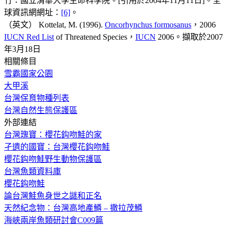
竹：國立清華大學生命科學院。[引用於2004年11月11日]。全
球資訊網網址：
[6]
。
（英文） Kottelat, M. (1996).
Oncorhynchus formosanus
，2006
IUCN Red List
of Threatened Species，
IUCN
2006。擷取於2007
年3月18日
相關條目
雪霸國家公園
大甲溪
台灣保育物種列表
台灣自然生態保護區
外部連結
台灣瑰寶：櫻花鈎吻鮭的家
孑遺的國寶：台灣櫻花鈎吻鮭
櫻花鈎吻鮭野生動物保護區
台灣魚類資料庫
櫻花鈎吻鮭
論台灣鮭魚身世之謎和正名
天然紀念物：台灣高地產鱒 – 撒拉茂鱒
海峽兩岸魚類研討會C009篇