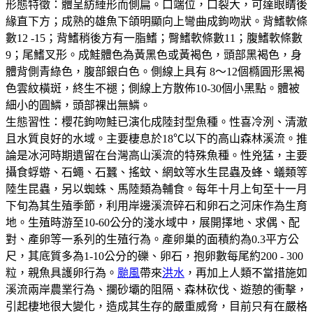
形態特徵：體呈紡綞形而側扁。口端位，口裂大，可達眼睛後
緣直下方；成熟的雄魚下頜明顯向上彎曲成鉤吻狀。背鰭軟條
數12 -15；背鰭稍後方有一脂鰭；臀鰭軟條數11；腹鰭軟條數
9；尾鰭叉形。成鮭體色為黃黑色或黃褐色，頭部黑褐色，身
體背側青綠色，腹部銀白色。側線上具有 8～12個橢圓形黑褐
色雲紋橫斑，終生不褪；側線上方散佈10-30個小黑點。體被
細小的圓鱗，頭部裸出無鱗。
生態習性：櫻花鉤吻鮭已演化成陸封型魚種。性喜冷洌、清澈
且水質良好的水域。主要棲息於18℃以下的高山森林溪流。推
論是冰河時期遺留在台灣高山溪流的特殊魚種。性兇猛，主要
攝食蜉蝣、石蠅、石蠶、搖蚊、網蚊等水生昆蟲及蜂、蟻類等
陸生昆蟲，另以蜘蛛、馬陸類為輔食。每年十月上旬至十一月
下旬為其生殖季節，利用岸邊溪流碎石和卵石之河床作為生育
地。生殖時游至10-60公分的淺水域中，展開擇地、求偶、配
對、產卵等一系列的生殖行為。產卵巢的面積約為0.3平方公
尺，其底質多為1-10公分的礫、卵石，抱卵數每尾約200 - 300
粒，親魚具護卵行為。
颱風
帶來
洪水
，再加上人類不當措施如
溪流兩岸農業行為、攔砂壩的阻隔、森林砍伐、遊憩的衝擊，
引起棲地很大變化，造成其生存的嚴重威脅，目前只有在嚴格