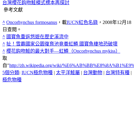
台灣櫻花鈎吻鮭模式標本再探討
參考文獻
^
Oncorhynchus formosanus
，載
IUCN紅色名錄
，2008年12月18
日查閱。
^
國寶魚重返悠遊在歷史溪流中
^
扯！雪霸國家公園復育池竟養虹鱒 國寶魚棲地恐破壞
^
櫻花鈎吻鮭的最大對手—虹鱒（Oncorhynchus mykiss）
取
自"
http://zh.wikipedia.org/wiki/%E6%AB%BB%E8%8A%B
5個分類
:
IUCN極危物種
|
太平洋鮭屬
|
台灣動物
|
台灣特有種
|
極危物種