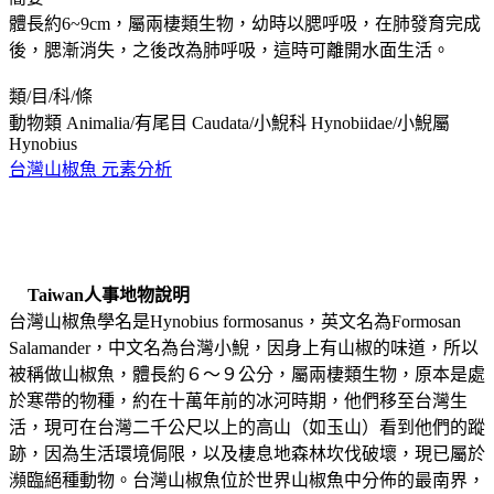
體長約6~9cm，屬兩棲類生物，幼時以腮呼吸，在肺發育完成
後，腮漸消失，之後改為肺呼吸，這時可離開水面生活。
類/目/科/條
動物類 Animalia/有尾目 Caudata/小鯢科 Hynobiidae/小鯢屬
Hynobius
台灣山椒魚 元素分析
Taiwan人事地物說明
台灣山椒魚學名是Hynobius formosanus，英文名為Formosan
Salamander，中文名為台灣小鯢，因身上有山椒的味道，所以
被稱做山椒魚，體長約６～９公分，屬兩棲類生物，原本是處
於寒帶的物種，約在十萬年前的冰河時期，他們移至台灣生
活，現可在台灣二千公尺以上的高山（如玉山）看到他們的蹤
跡，因為生活環境侷限，以及棲息地森林坎伐破壞，現已屬於
瀕臨絕種動物。台灣山椒魚位於世界山椒魚中分佈的最南界，