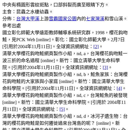
中央有橢圓形雲紋斑點，口部斜裂而廣至眼睛下方。
主食：昆蟲之水棲幼蟲。
分佈：
台灣
大甲溪
上游
雪霸國家公園
內的
七家灣溪
和雪山溪。
參考出處
國立彰化師範大學遠距教師輔導系統研究群，1998，櫻花鈎吻
鮭，見PCK Web [online]。彰化：國立彰化師範大學。2月7日
[引用於2004年11月11日]。全球資訊網網址：
[2]
。
清華大學櫻花鈎吻鮭網頁製作小組，nd, a，台灣櫻花鈎吻鮭一
波三折的命名過程 [online]。新竹：國立清華大學生命科學
院。[引用於2004年11月11日]。全球資訊網網址：
[3]
。
清華大學櫻花鈎吻鮭網頁製作小組，nd, b，鮭魚家族：台灣櫻
花鈎吻鮭的大家族與小家庭 [online]。新竹：國立清華大學生
命科學院。[引用於2004年11月11日]。全球資訊網網址：
[4]
。
清華大學櫻花鈎吻鮭網頁製作小組，nd, c，台灣鮭魚的被發現
[online]。新竹：國立清華大學生命科學院。[引用於 2004年11
月11日]。全球資訊網網址：
[5]
。
清華大學櫻花鈎吻鮭網頁製作小組，nd, d，冰河孑遺生物：台
灣的櫻花鈎吻鮭是如何遷徙過來台灣島的呢？ [online]。新