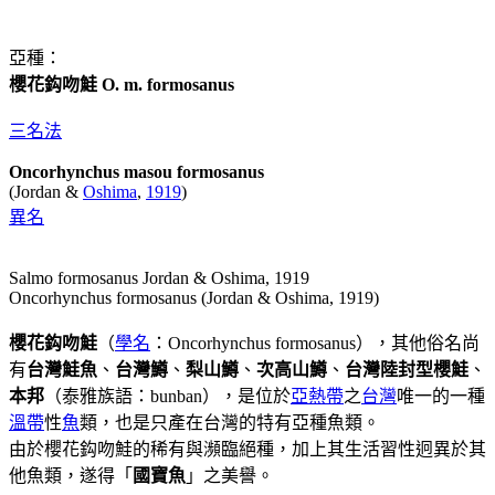
亞種：
櫻花鈎吻鮭 O. m. formosanus
三名法
Oncorhynchus masou formosanus
(Jordan &
Oshima
,
1919
)
異名
Salmo formosanus Jordan & Oshima, 1919
Oncorhynchus formosanus (Jordan & Oshima, 1919)
櫻花鈎吻鮭
（
學名
：Oncorhynchus formosanus），其他俗名尚
有
台灣鮭魚
、
台灣鱒
、
梨山鱒
、
次高山鱒
、
台灣陸封型櫻鮭
、
本邦
（泰雅族語：bunban），是位於
亞熱帶
之
台灣
唯一的一種
溫帶
性
魚
類，也是只產在台灣的特有亞種魚類。
由於櫻花鈎吻鮭的稀有與瀕臨絕種，加上其生活習性迥異於其
他魚類，遂得「
國寶魚
」之美譽。