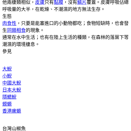
他兩棲類相似，
皮膚
只有
黏膜
，沒有
鱗片
覆蓋。皮膚呼吸佔總
呼吸量的大半，在乾燥、不潮濕的地方無法生存。
生態
肉食性
，只要是能塞進口的小動物都吃；食物短缺時，也會發
生
同類相食
的現象。
通常在水中生活；也有在陸上生活的種類，在森林的落葉下等
潮濕的環境棲息。
參見
大鯢
小鯢
中國大鯢
日本大鯢
隱鰓鯢
蠑螈
香港瘰螈
台灣山椒魚