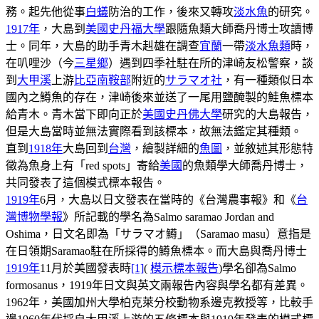
務。起先他從事
白蟻
防治的工作，後來又轉攻
淡水魚
的研究。
1917年
，大島到
美國
史丹福大學
跟隨魚類大師喬丹博士攻讀博
士。同年，大島的助手青木赳雄在調查
宜蘭
一帶
淡水魚類
時，
在叭哩沙（今
三星鄉
）遇到四季社駐在所的津崎友松警察，談
到
大甲溪
上游
比亞南鞍部
附近的
サラマオ社
，有一種類似日本
國內之鱒魚的存在，津崎後來並送了一尾用鹽醃製的鮭魚標本
給青木。青木當下即向正於
美國
史丹佛大學
研究的大島報告，
但是大島當時並無法實際看到該標本，故無法鑑定其種類。
直到
1918年
大島回到
台灣
，繪製詳細的
魚圖
，並敘述其形態特
徵為魚身上有「red spots」寄給
美國
的魚類學大師喬丹博士，
共同發表了這個模式標本報告。
1919年
6月，大島以日文發表在當時的《台灣農事報》和《
台
灣博物學報
》所記載的學名為Salmo saramao Jordan and
Oshima，日文名即為「サラマオ鱒」（Saramao masu）意指是
在日領期Saramao駐在所採得的鱒魚標本。而大島與喬丹博士
1919年
11月於美國發表時
[1]
(
模示標本報告
)學名卻為Salmo
formosanus，1919年日文與英文兩報告內容與學名都有差異。
1962年，美國加州大學柏克萊分校動物系邊克教授等，比較手