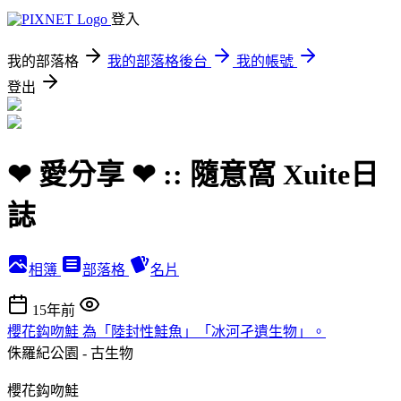
登入
我的部落格
我的部落格後台
我的帳號
登出
❤ 愛分享 ❤ :: 隨意窩 Xuite日
誌
相簿
部落格
名片
15年前
櫻花鈎吻鮭 為「陸封性鮭魚」「冰河孑遺生物」。
侏羅紀公園 - 古生物
櫻花鈎吻鮭