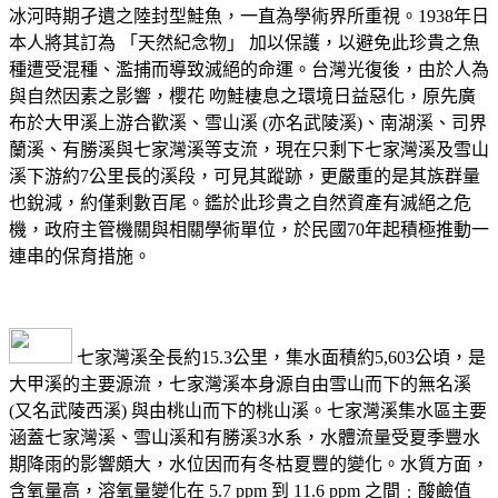
冰河時期孑遺之陸封型鮭魚，一直為學術界所重視。1938年日
本人將其訂為 「天然紀念物」 加以保護，以避免此珍貴之魚
種遭受混種、濫捕而導致滅絕的命運。台灣光復後，由於人為
與自然因素之影響，櫻花 吻鮭棲息之環境日益惡化，原先廣
布於大甲溪上游合歡溪、雪山溪 (亦名武陵溪)、南湖溪、司界
蘭溪、有勝溪與七家灣溪等支流，現在只剩下七家灣溪及雪山
溪下游約7公里長的溪段，可見其蹤跡，更嚴重的是其族群量
也銳減，約僅剩數百尾。鑑於此珍貴之自然資產有滅絕之危
機，政府主管機關與相關學術單位，於民國70年起積極推動一
連串的保育措施。
七家灣溪全長約15.3公里，集水面積約5,603公頃，是
大甲溪的主要源流，七家灣溪本身源自由雪山而下的無名溪
(又名武陵西溪) 與由桃山而下的桃山溪。七家灣溪集水區主要
涵蓋七家灣溪、雪山溪和有勝溪3水系，水體流量受夏季豐水
期降雨的影響頗大，水位因而有冬枯夏豐的變化。水質方面，
含氧量高，溶氧量變化在 5.7 ppm 到 11.6 ppm 之間﹔酸鹼值