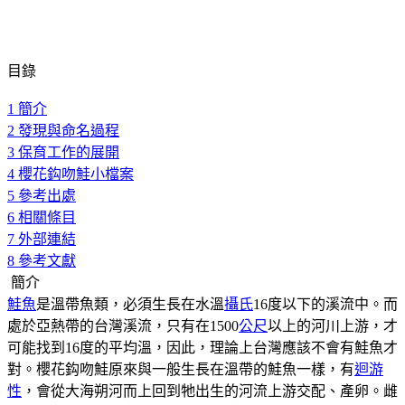
目錄
1 簡介
2 發現與命名過程
3 保育工作的展開
4 櫻花鈎吻鮭小檔案
5 參考出處
6 相關條目
7 外部連結
8 參考文獻
簡介
鮭魚
是溫帶魚類，必須生長在水溫
攝氏
16度以下的溪流中。而
處於亞熱帶的台灣溪流，只有在1500
公尺
以上的河川上游，才
可能找到16度的平均溫，因此，理論上台灣應該不會有鮭魚才
對。櫻花鈎吻鮭原來與一般生長在溫帶的鮭魚一樣，有
迴游
性
，會從大海朔河而上回到牠出生的河流上游交配、產卵。雌