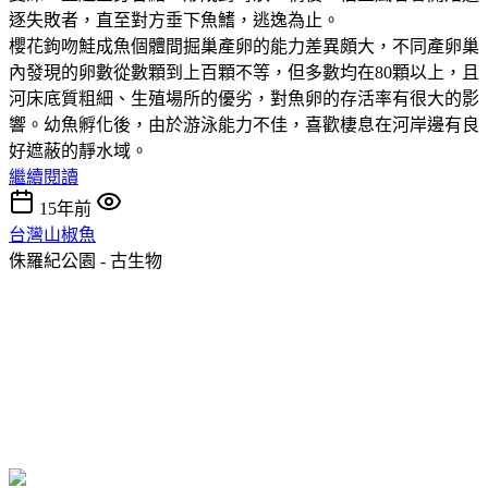
逐失敗者，直至對方垂下魚鰭，逃逸為止。
櫻花鉤吻鮭成魚個體間掘巢產卵的能力差異頗大，不同產卵巢
內發現的卵數從數顆到上百顆不等，但多數均在80顆以上，且
河床底質粗細、生殖場所的優劣，對魚卵的存活率有很大的影
響。幼魚孵化後，由於游泳能力不佳，喜歡棲息在河岸邊有良
好遮蔽的靜水域。
繼續閱讀
15年前
台灣山椒魚
侏羅紀公園 - 古生物