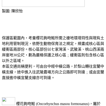
製圖: 陳欣怡
保護區範圍內，考量櫻花鉤吻鮭所需之棲地環境特性與現有土
地利用管制現況，依野生動物保育法之規定，規畫成核心區與
緩衝區兩部份。核心區部份以七家灣溪、武陵溪、桃山西溪兩
岸崖地30公尺，劃為嚴格保護之核心區﹔緩衝區則包含核心區
以外之區域。
本區交通尚稱便利，可由台中經中橫公路，於梨山轉往宜蘭中
橫支線，途中進入往武陵農場方向之公路即可到達﹔或由宜蘭
直接進中橫宜蘭支線亦可到達。
櫻花鉤吻鮭 (Oncorhynchus masou formosanus)，屬於