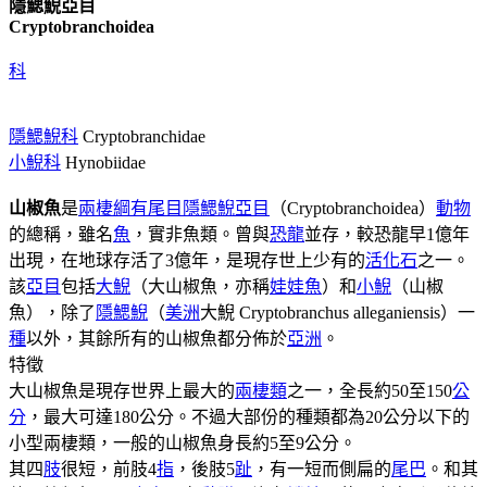
隱鰓鯢亞目
Cryptobranchoidea
科
隱鰓鯢科
Cryptobranchidae
小鯢科
Hynobiidae
山椒魚
是
兩棲綱
有尾目
隱鰓鯢亞目
（Cryptobranchoidea）
動物
的總稱，雖名
魚
，實非魚類。曾與
恐龍
並存，較恐龍早1億年
出現，在地球存活了3億年，是現存世上少有的
活化石
之一。
該
亞目
包括
大鯢
（大山椒魚，亦稱
娃娃魚
）和
小鯢
（山椒
魚），除了
隱鰓鯢
（
美洲
大鯢 Cryptobranchus alleganiensis）一
種
以外，其餘所有的山椒魚都分佈於
亞洲
。
特徵
大山椒魚是現存世界上最大的
兩棲類
之一，全長約50至150
公
分
，最大可達180公分。不過大部份的種類都為20公分以下的
小型兩棲類，一般的山椒魚身長約5至9公分。
其四
肢
很短，前肢4
指
，後肢5
趾
，有一短而側扁的
尾巴
。和其