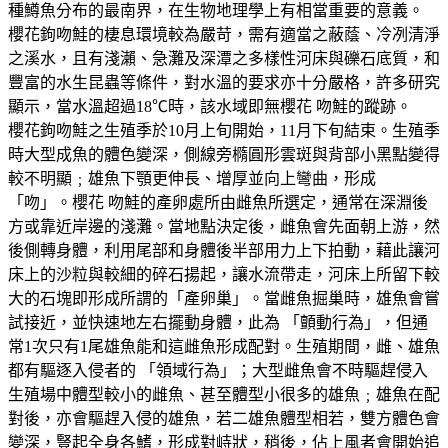
種鱒魚分布的最南界，在生物地理學上有相當重要的意義。
櫻花鉤吻鮭的棲息環境較為嚴苛，需有適當之蔽蔭、冷冽清淨
之溪水，且有淺瀨、急灘及深潭之多樣性河床與礫石底質，和
豐富的水生昆蟲等條件，對水溫的要求亦十分嚴格，許多研究
顯示，當水溫超過18℃時，該水域即無櫻花 吻鮭的蹤跡。
櫻花鉤吻鮭之生殖季於10月上旬開始，11月下旬結束。生殖季
時大型成魚的體色變深，側線旁橢圓形雲斑與背部小黑點變得
較不明顯﹔雄魚下顎更伸長、增厚並向上彎曲，形成
「吻」。櫻花 吻鮭的產卵處所由雌魚所選定，通常在深淵後
方或靠近岸邊的淺灘。當地點決定後，雌魚會先面朝上游，然
後側轉身體，利用尾部和身體後半部用力上下拍動，藉此讓河
床上的沙粒與較細的碎石揚起，讓水流帶走，河床上所留下較
大的石塊即形成所謂的「產卵巢」。當雌魚掘巢時，雄魚會嘗
試接近，並快速地左右擺動身體，此為 「顫動行為」，但通
常1次只有1尾雄魚能和這雌魚形成配對。生殖期間，雌、雄魚
都有驅逐入侵者的 「領域行為」；大型雌魚會不時驅趕侵入
生殖場中體型較小的雌魚、甚至體型小很多的雄魚﹔雄魚在配
對後，亦會驅趕入侵的雄魚，若二雄魚體型相若，雙方體色會
變深，豎起全身各鰭，形成對峙狀，稍後，佔上風者會開始追