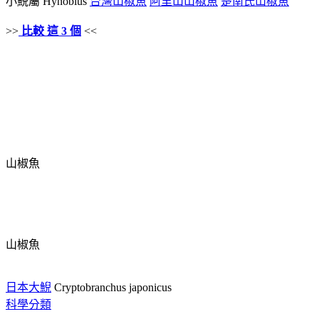
小鯢屬 Hynobius
台灣山椒魚
阿里山山椒魚
楚南氏山椒魚
>>
比較 這 3 個
<<
山椒魚
山椒魚
日本大鯢
Cryptobranchus japonicus
科學分類