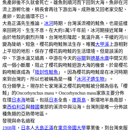
魚產卵後不久就會死亡，雄魚則順河而下回到大海。魚卵在河
流上游孵化後，稍長會再往下游出海，成熟後又回老家交配、
產卵，如此循環不已。
大島正滿先生推論，
冰河
時期，台灣溪流裡的鮭魚，也是這樣
來回朔河、生生不息。在大約1萬5千年前，冰河期接近尾聲，
由於地殼的劇烈升降，台灣地形隆起，氣溫升高。平緩的河川
變為陡峭、短急，櫻花鈎吻鮭無法生存。唯獨
大甲溪
上游相對
上平坦的地形，保存了櫻花鈎吻鮭的生活環境。但是該溪的
中、下游水溫又過高，中游在今天的
谷關
到
德基水庫
中間又形
成一個小斷層，阻止了櫻花鈎吻鮭迴游大海的機會，於是櫻花
鈎吻鮭遂成為「
陸封性鮭魚
」。因為櫻花鈎吻鮭是在冰河時期
來到台灣的，所以也被稱為是一種「
冰河孑遺生物
」。
在分類學上，現存於七家灣溪之櫻花鈎吻鮭被分類為俗名「櫻
鮭」的Oncorhynchus masu。Oncorhynchus masu家族主要分佈
在環
日本海
地區，包括
日本
全島、
庫頁島
、斯堪地半島南部、
東
西伯利亞
與
韓國
東部的溪流中與沿海。台灣則是唯一分佈該
種魚類的亞熱帶地區。
發現與命名過程
1908年
，
日本
人
大島正滿
在
東京帝國大學
畢業後，到台灣來服