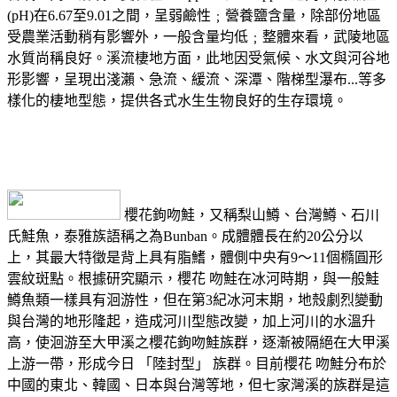
(pH)在6.67至9.01之間，呈弱鹼性﹔營養鹽含量，除部份地區
受農業活動稍有影響外，一般含量均低﹔整體來看，武陵地區
水質尚稱良好。溪流棲地方面，此地因受氣候、水文與河谷地
形影響，呈現出淺瀨、急流、緩流、深潭、階梯型瀑布...等多
樣化的棲地型態，提供各式水生生物良好的生存環境。
櫻花鉤吻鮭，又稱梨山鱒、台灣鱒、石川
氏鮭魚，泰雅族語稱之為Bunban。成體體長在約20公分以
上，其最大特徵是背上具有脂鰭，體側中央有9～11個橢圓形
雲紋斑點。根據研究顯示，櫻花 吻鮭在冰河時期，與一般鮭
鱒魚類一樣具有洄游性，但在第3紀冰河末期，地殼劇烈變動
與台灣的地形隆起，造成河川型態改變，加上河川的水溫升
高，使洄游至大甲溪之櫻花鉤吻鮭族群，逐漸被隔絕在大甲溪
上游一帶，形成今日 「陸封型」 族群。目前櫻花 吻鮭分布於
中國的東北、韓國、日本與台灣等地，但七家灣溪的族群是這