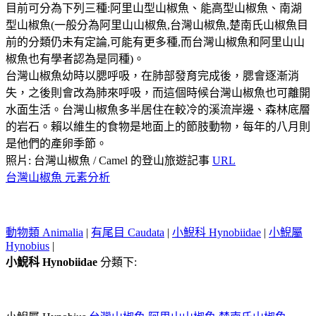
目前可分為下列三種:阿里山型山椒魚、能高型山椒魚、南湖
型山椒魚(一般分為阿里山山椒魚,台灣山椒魚,楚南氏山椒魚目
前的分類仍未有定論,可能有更多種,而台灣山椒魚和阿里山山
椒魚也有學者認為是同種)。
台灣山椒魚幼時以腮呼吸，在肺部發育完成後，腮會逐漸消
失，之後則會改為肺來呼吸，而這個時候台灣山椒魚也可離開
水面生活。台灣山椒魚多半居住在較冷的溪流岸邊、森林底層
的岩石。賴以維生的食物是地面上的節肢動物，每年的八月則
是他們的產卵季節。
照片: 台灣山椒魚 / Camel 的登山旅遊記事
URL
台灣山椒魚 元素分析
動物類 Animalia
|
有尾目 Caudata
|
小鯢科 Hynobiidae
|
小鯢屬
Hynobius
|
小鯢科 Hynobiidae
分類下: