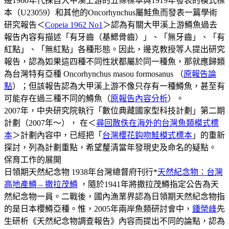
邊1960年代採自大甲溪上游的五條標本與1919年發表的模式標
本（U23059）和其他的Oncorhynchus屬鮭魚而發表一篇學術
研究報告＜
Copeia 1962 No1
＞認為有關大甲溪上游鱒魚過去
報告內容有描述「有牙齒（基鰓骨齒）」、「無牙齒」、「有
紅點」、「無紅點」各種形態。因此，邊克教授等人提出研究
報告，認為如果這四種不同性狀都屬於同一種魚，那就應歸類
為台灣特有亞種 Oncorhynchus masou formosanus （
原報告論
點
）；但該報告認為大甲溪上游不像只存有一種鱒魚，甚至有
可能存在過三種不同的鱒魚（
原報告內容分析
）。
2007年，中央研究院執行「數位典藏國家型科技計劃」第二期
計劃（2007年～）， 在＜
尋回散佚在海外的台灣魚類模式標
本
＞計劃內容中，已經把「
台灣櫻花鈎吻鮭模式標本
」的重新
探討，列為計劃重點，希望釐清當年發現史及命名的疑點。
保育工作的展開
日領期天然紀念物 1938年台灣總督府刊行*
天然紀念物：台灣
高地產鱒 – 撒拉茂鱒
，隨於1941年將撒拉茂鱒指定公告為天
然紀念物一員。二戰後，國內漁業界認為日領期天然紀念物指
的是日本櫻鱒亞種。惟，2005年兩岸魚類研討會中，
鍾榮峰
先
生研析《天然紀念物調查報告》內容而提出不同的論點，認為