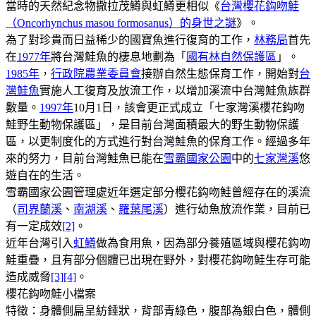
當時的天然紀念物撒拉茂鱒與虹鱒更相似《
台灣櫻花鈎吻鮭
（Oncorhynchus masou formosanus）的身世之謎
》。
為了對珍貴而日益稀少的國寶魚進行復育的工作，
林務局
首先
在
1977年
將台灣鮭魚的棲息地劃為「
國有林自然保護區
」。
1985年
，
行政院農業委員會
接辦自然生態保育工作，開始對
台
灣
鮭魚
實施人工復育及放流工作，以增加溪流中台灣鮭魚族群
數量。
1997年
10月1日，該會更正式成立「七家灣溪櫻花鈎吻
鮭野生動物保護區」，是目前台灣面積最大的野生動物保護
區，以更制度化的方式進行對台灣鮭魚的保育工作。經過多年
來的努力，目前台灣鮭魚已能在
雪霸國家公園
中的
七家灣溪
悠
遊自在的生活。
雪霸國家公園管理處近年選定部分櫻花鈎吻鮭曾經存在的溪流
（
司界蘭溪
、
南湖溪
、
羅葉尾溪
）進行幼魚放流作業，目前已
有一定成效
[2]
。
近年台灣引入
虹鱒
做為食用魚，因為部分養殖區域與櫻花鈎吻
鮭重疊，且有部分個體已出現在野外，對櫻花鈎吻鮭生存可能
造成威脅
[3]
[4]
。
櫻花鈎吻鮭小檔案
特徵：身體側扁呈紡錘狀，背部青綠色，腹部為銀白色，體側