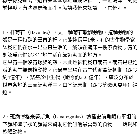
樣子你見過嗎？近日美國國家地理網站推出了一組海洋中的史
前怪獸，有些還是新面孔。就讓我們來認識一下它們吧。
1、杆菊石（Baculites），是一種菊石軟體動物，這種動物的
殼是一種特殊的筆直的杆，它能夠長至1米。有的古生物學家
認爲它們在水中是垂直生活的，觸須在海床中搜索食物；有的
則認爲它們是水平地生活在靠近海面的地方。
它具有一個沒有螺旋的殼，因此也被稱爲直菊石。菊石是已絕
滅的海生無脊椎動物，它最早出現在古生代泥盆紀初期（距今
約4億年），繁盛於中生代（距今約2.25億年），廣泛分布於
世界各地的三疊紀海洋中，白堊紀末期（距今約6500萬年）絕
迹。
2、班納博格米努斯魚（bananogmius）這種史前魚類有平坦的
下顎和盤子狀的顎骨來幫助它們咀嚼最喜歡的食物——蛤蜊和
軟體動物。