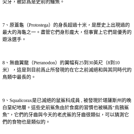
尖牙，被認爲是史前的鱷魚。
7、原蓋龜（Protostega）的身長超過十米，是歷史上出現過的
最大的海龜之一。盡管它們身形龐大，但事實上它們是優秀的
遊泳選手。
8、無齒翼龍（Pteranodon）的翼幅有25到30英尺（8到10
米），這是到目前爲止所發現的在它之前滅絕和與其同時代的
鳥類中最長的。
9、Squalicorax是已滅絕的鼠鯊科成員 , 被發現於堪薩斯州的晚
白堊紀地層。這些史前鯊魚由於食腐的習慣也被稱爲“烏鴉鯊
魚”，它們的牙齒與今天的老虎鯊的牙齒很類似，可以猜測它
們的食物也是類似的。