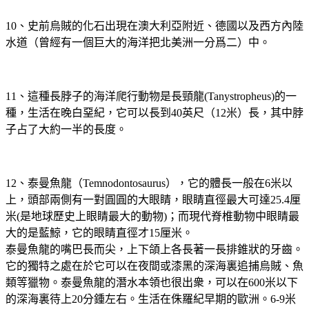
10、史前烏賊的化石出現在澳大利亞附近、德國以及西方內陸
水道（曾經有一個巨大的海洋把北美洲一分爲二）中。
11、這種長脖子的海洋爬行動物是長頸龍(Tanystropheus)的一
種，生活在晚白堊紀，它可以長到40英尺（12米）長，其中脖
子占了大約一半的長度。
12、泰曼魚龍（Temnodontosaurus），它的體長一般在6米以
上，頭部兩側有一對圓圓的大眼睛，眼睛直徑最大可達25.4厘
米(是地球歷史上眼睛最大的動物)；而現代脊椎動物中眼睛最
大的是藍鯨，它的眼睛直徑才15厘米。
泰曼魚龍的嘴巴長而尖，上下頜上各長著一長排錐狀的牙齒。
它的獨特之處在於它可以在夜間或漆黑的深海裏追捕烏賊、魚
類等獵物。泰曼魚龍的潛水本領也很出衆，可以在600米以下
的深海裏待上20分鍾左右。生活在侏羅紀早期的歐洲。6-9米