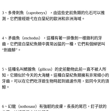
3、多骨刺魚（caproberyx），由這些史前魚類的化石可以推
測，它們曾經遊弋在白堊紀的歐洲和非洲海域。
4、矛齒魚（enchodus），這種有著一排像劍一樣鋒利的牙
齒，它們是白堊紀魚類中異常凶猛的一種，它們有個綽號叫
“劍齒鯡”。
5、這種名叫鰓腺魚（gillicus）的史前動物此前一直不被人所
知，它類似於今天的大海鰱。這種白堊紀魚類擁有非常細小的
牙齒，可以在它們吃浮遊生物時起到過濾作用，如同今天的須
鯨。
6、幻龍（nothosaur）有強韌的皮膚，長長的尾巴，釘子狀的