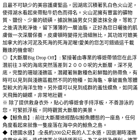
且最不可缺少的美容護膚聖品，因湖底沉積著乳白色火山泥，
使得湖水看起來帶點牛奶色而得名。火山泥擁有豐富的礦物
質、鹽份、少量的硫磺，據說無論男女只要塗抹全身，等乾了
之後清洗乾淨後，留下薄薄的一層油脂，正好為您日曬後的肌
膚做一次深層保養，皮膚頓時變得光滑細無比，其功效可媲美
加拿大的冰河泥及死海的死海泥喔!愛美的您怎可錯過這千載
難逢的機會呢!
◎【大斷層Big Drop Off】: 緊接著由專業的導遊帶領您在此浮
潛前往３呎的海底突然落差到２０００呎的大斷層，深不見
底，完整的珊瑚淺礁區，潛藏著無數種色彩鮮豔的熱帶魚，有
時可以見到與淺礁區截然不同的物種，如海龜、拿破崙魚等體
型較大的海洋生物。另外還可以見到成群的羞怯蝶魚，如同滿
天飛舞的蝴蝶，非常地壯觀。
※ 除了提供救身衣外，貼心的導遊會手持浮板，不善游泳的
您，可緊抓浮板，同時觀賞大斷層的美景。
◆【鯨魚島】: 前往大斷層途經酷似鯨魚體態的一座島，任何
角度看起來就像一隻座落在海中央的鯨魚之島。
◆【德國水道】:全長約200公尺長的人工水道，因退潮時淺礁