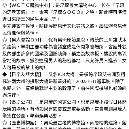
◎【ＷＣＴＣ購物中心】: 是帛琉最大購物中心，位在『帛琉
的忠孝東路』上，素有『帛琉ＳＯＧＯ』之稱，趁此時可準備
近日來所需的民生用品...等。
用完迎賓午餐後，隨即展開帛琉文化尋訪之旅，細細體會帛琉
民俗風情與熱情。
◎【男人會館 BAI】：保有帛琉原始風貌，傳統的三角錐狀木
造建築，早期主要功能為會議室或是休閒聚會場所，會館外觀
及內部由許多的圖案及圖騰裝飾，稱之為故事板，述說的帛琉
當地的故事，據說這是男人的秘密基地，只允許男人進去，女
人可是被的禁止的唷!
◆【日帛友誼大橋】：又名K.B大橋，是橫跨帛琉艾來洲及柯
羅洲兩大州的拱形大橋是新蓋好的，2002/01/11通車喲。除了
水路之外，這條橋就是主要的幹道了，前往國際機場也必須經
過這裡。
◎【長堤公園】：是帛琉的國家公園，也是帛琉小孩假日休閒
玩樂的場所，有時如果有節慶或是重要活動，常會看到帛琉人
聚集在公園，舉辦娛樂活動。
◎【歷史博物館】：帛琉最古老的博物館，兩層樓的建築，館