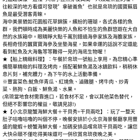
往較深的地方看還可發現〞拿破崙魚〞也就是帛琉的國寶蘇眉
魚是最受潛客青睞。
海中美景猶如花園般花草錦簇，繽紛的珊瑚，各式各樣的魚
群，我們頓時成為美麗快樂的人魚和不怕生的魚群悠遊在大自
然的水族箱中。眼睛睜大點千萬別錯過海參家族及海膽家族，
長相奇怪的蠶寶寶海參及坐墊海星，如果幸運的話說不定還能
看到魟魚及大海龜等等難得一見的海底生物喔！
★【船上精緻料理】：午餐於帛琉一號船上享用，為您精心準
備簡單精緻的料理及烤肉，搭配著鮮魚湯及冰鎮飲料，稍稍休
息片刻，補充體力，為下午的水上活動準備。
※豐富菜色:魷魚伴青瓜、紅燒魚、滷雞腿、烤牛肉、炒青
菜、熱狗、白飯、鮮魚湯、水果。
(帛琉當地食材需靠進口，若食材不足，會以其他菜色替代，
但絕不影響您的權益，敬請見諒!)
★【小北京龍蟹海鮮大餐＋干貝秀+干貝兩吃】：玩了一整天
肚子咕嚕咕嚕的叫個不停，晚餐安排於小北京海景餐廳享用豐
盛的龍蝦＋螃蟹海鮮大餐，加碼安排品嚐帛琉干貝兩吃，讓您
大快朵頤不僅吃得美味還可一併欣賞帛琉夜晚之美。