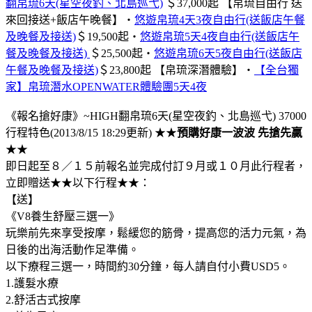
翻帛琉6天(星空夜釣、北島巡弋)
＄37,000起
【帛琉自由行 送
來回接送+飯店午晚餐】‧
悠遊帛琉4天3夜自由行(送飯店午餐
及晚餐及接送)
＄19,500起
‧
悠遊帛琉5天4夜自由行(送飯店午
餐及晚餐及接送)
＄25,500起
‧
悠遊帛琉6天5夜自由行(送飯店
午餐及晚餐及接送)
＄23,800起
【帛琉深潛體驗】‧
【全台獨
家】帛琉潛水OPENWATER體驗團5天4夜
《報名搶好康》~HIGH翻帛琉6天(星空夜釣、北島巡弋) 37000
行程特色(2013/8/15 18:29更新) ★★
預購好康一波波 先搶先贏
★★
即日起至８／１５前報名並完成付訂９月或１０月此行程者，
立即贈送★★以下行程★★：
【送】
《V8養生舒壓三選一》
玩樂前先來享受按摩，鬆緩您的筋骨，提高您的活力元氣，為
日後的出海活動作足準備。
以下療程三選一，時間約30分鐘，每人請自付小費USD5。
1.護髮水療
2.舒活古式按摩