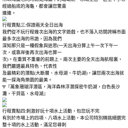
經過船底的海龜，都會讓您驚喜
連連。
行程賣點三:保證兩天全日出海
我們從不玩行程幾次出海的文字遊戲，也不落入坊間誇稱市面
最多次出海的吊詭，因為我們
深知那只是一種假象與迷思(一天出海分算上午一次下午一
次，或靠岸後再次出海也算一
次)。在重質不重量的前題上，兩次主要的全天出海航程裏，
我們嚴選最具特色、代表性
及最精彩的潛點(大斷層、水母湖、牛奶湖)，讓您兩次出海就
能一探海角樂園的最美。
Ψ『萬象珊瑚浮潛區，海洋森林浮潛探密牛奶湖，白色長沙
灘，干貝區，水母湖』
行程賣點四:刺激好玩十項水上活動，包您玩不完
有別於市場上的四項、八項水上活動，本公司特別精挑細選完
整十項的水上活動，滿足您尋刺