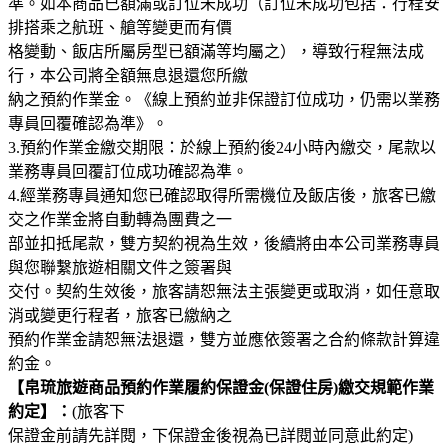
準。如本商品已額滿或訂位未成功（訂位未成功包括：行程安
排搭乘之航班、艙等變更而有價
格變動、飯店所屬房型已額滿等均屬之），導致行程無法成
行，本公司將全額無息退還您所繳
納之預約作業金。《線上預約並非保證訂位成功，仍需以業務
專員回覆確認為準》。
3.預約作業金繳交期限：於線上預約後24小時內繳交，尾款以
業務專員回覆訂位成功確認為準。
4.經業務專員通知您已確認取得所需機位及飯店後，旅客已繳
交之作業金將自動轉為團費之一
部並扣抵尾款，雙方契約視為生效，後續將由本公司業務專員
與您聯繫旅遊相關文件之簽署與
交付。契約生效後，旅客請恕無法主張變更或取消，如任意取
消或變更行程者，旅客已繳納之
預約作業金請恕無法退還，雙方並應依簽署之合約條款計算違
約金。
【帛琉旅遊商品預約作業履約保證金(保證住房)繳交規範作業
約定】：
(旅客下
保證金前請先詳閱，下保證金後視為已詳閱並同意此約定)