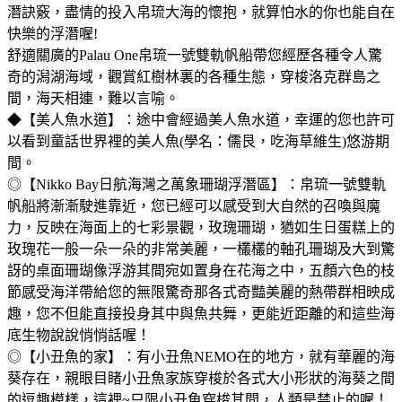
潛訣竅，盡情的投入帛琉大海的懷抱，就算怕水的你也能自在
快樂的浮潛喔!
舒適關廣的Palau One帛琉一號雙軌帆船帶您經歷各種令人驚
奇的潟湖海域，觀賞紅樹林裏的各種生態，穿梭洛克群島之
間，海天相連，難以言喻。
◆【美人魚水道】：途中會經過美人魚水道，幸運的您也許可
以看到童話世界裡的美人魚(學名：儒艮，吃海草維生)悠游期
間。
◎【Nikko Bay日航海灣之萬象珊瑚浮潛區】：帛琉一號雙軌
帆船將漸漸駛進靠近，您已經可以感受到大自然的召喚與魔
力，反映在海面上的七彩景觀，玫瑰珊瑚，猶如生日蛋糕上的
玫瑰花一般一朵一朵的非常美麗，一欉欉的軸孔珊瑚及大到驚
訝的桌面珊瑚像浮游其間宛如置身在花海之中，五顏六色的枝
節感受海洋帶給您的無限驚奇那各式奇豔美麗的熱帶群相映成
趣，您不但能直接投身其中與魚共舞，更能近距離的和這些海
底生物說說悄悄話喔！
◎【小丑魚的家】：有小丑魚NEMO在的地方，就有華麗的海
葵存在，親眼目睹小丑魚家族穿梭於各式大小形狀的海葵之間
的逗趣模樣，這裡~只限小丑魚穿梭其間，人類是禁止的喔！