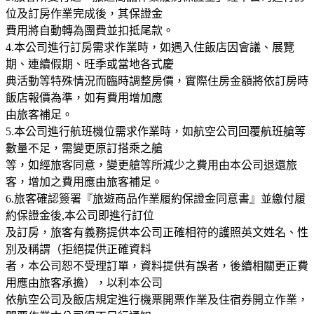
位及訂房作業完成後，其保證金
費用將自動轉為團費並扣抵尾款。
4.本公司進行訂房需求作業時，如遇入住飯店因會議、展覽
期、連續假期、旺季或當地各式慶
典活動等特殊情況而臨時調整房價，實際住房金額將依訂房時
飯店報價為準，如有費用增加應
由旅客補足。
5.本公司進行航班機位需求作業時，如航空公司回覆航班艙等
數量不足，需變更原訂搭乘之艙
等，如經旅客同意，變更艙等所減少之費用由本公司退還旅
客，增加之費用應由旅客補足。
6.旅客確認簽署『旅遊商品作業履約保證金同意書』並繳付履
約保證金後,本公司即進行訂位
及訂房，旅客有義務提供本公司正確相符的護照英文姓名、性
別及稱謂（拒絕提供正確資料
者，本公司恕不受理訂單，資料提供有誤者，後續相關更正費
用應由旅客承擔），以利本公司
依航空公司及飯店規定進行機票開票作業及住宿券開立作業，