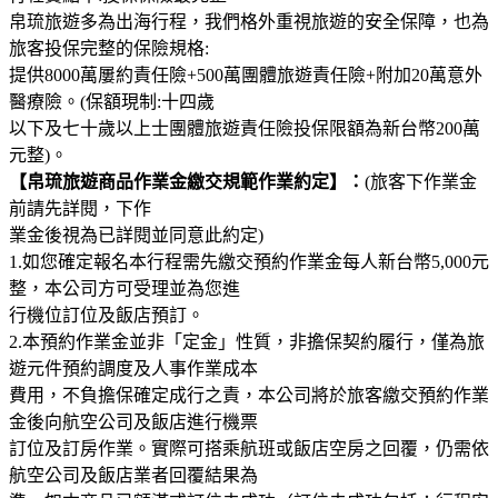
帛琉旅遊多為出海行程，我們格外重視旅遊的安全保障，也為
旅客投保完整的保險規格:
提供8000萬屢約責任險+500萬團體旅遊責任險+附加20萬意外
醫療險。(保額現制:十四歲
以下及七十歲以上士團體旅遊責任險投保限額為新台幣200萬
元整)。
【帛琉旅遊商品作業金繳交規範作業約定】：
(旅客下作業金
前請先詳閱，下作
業金後視為已詳閱並同意此約定)
1.如您確定報名本行程需先繳交預約作業金每人新台幣5,000元
整，本公司方可受理並為您進
行機位訂位及飯店預訂。
2.本預約作業金並非「定金」性質，非擔保契約履行，僅為旅
遊元件預約調度及人事作業成本
費用，不負擔保確定成行之責，本公司將於旅客繳交預約作業
金後向航空公司及飯店進行機票
訂位及訂房作業。實際可搭乘航班或飯店空房之回覆，仍需依
航空公司及飯店業者回覆結果為