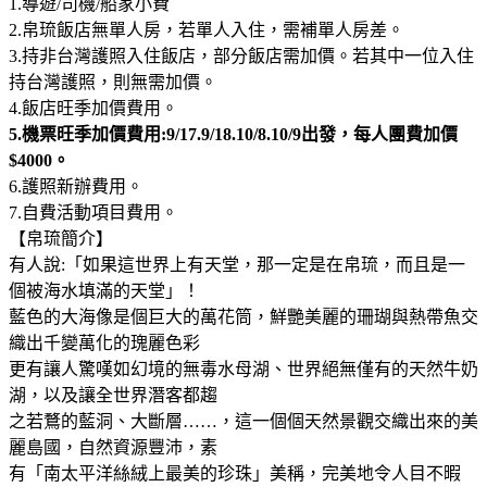
1.導遊/司機/船家小費
2.帛琉飯店無單人房，若單人入住，需補單人房差。
3.持非台灣護照入住飯店，部分飯店需加價。若其中一位入住
持台灣護照，則無需加價。
4.飯店旺季加價費用。
5.機票旺季加價費用:9/17.9/18.10/8.10/9出發，每人團費加價
$4000。
6.護照新辦費用。
7.自費活動項目費用。
【帛琉簡介】
有人說:「如果這世界上有天堂，那一定是在帛琉，而且是一
個被海水填滿的天堂」！
藍色的大海像是個巨大的萬花筒，鮮艷美麗的珊瑚與熱帶魚交
織出千變萬化的瑰麗色彩
更有讓人驚嘆如幻境的無毒水母湖、世界絕無僅有的天然牛奶
湖，以及讓全世界潛客都趨
之若鶩的藍洞、大斷層……，這一個個天然景觀交織出來的美
麗島國，自然資源豐沛，素
有「南太平洋絲絨上最美的珍珠」美稱，完美地令人目不暇