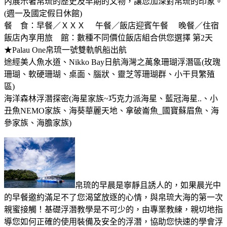
內展示著帛琉的歷史及早期的文物，讓您加深對帛琉的印象。
(週一及國定假日休館)
餐 食：早餐／ＸＸＸ 午餐／飯店迎賓午餐 晚餐／住宿
飯店內享用旅 館：數種不同價位飯店組合供您選擇 第2天
★Palau One帛琉一號雙軌帆船出航
途經美人魚水道、Nikko Bay日航海灣之萬象珊瑚浮潛區(玫瑰
珊瑚、軟硬珊瑚、桌面、腦狀、靈芝等珊瑚群、小干貝繁殖
區)
海洋森林浮潛探密(海星家族~巧克力派海星、藍冠海星..、小
丑魚NEMO家族、海葵華麗天地、拿破崙魚_國寶蘇眉魚、海
參家族、海膽家族)
帛琉的早晨是寧靜且誘人的，如果晨光中
的早餐邀約滿足不了您渴望放逐的心情，與帛琉大海的第一次
親蜜接觸！基礎浮潛教學是不可少的，由專業教練，親切地指
導您如何正確的使用裝備及安全的浮潛，協助您快速的學會浮