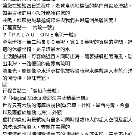
讓您在短短四日遊程中，遊覽帛琉地標級的熱門景點及潛點，
如果這樣的用心設計能獲得您的
共嗚，那麼更誠摯邀請您來與我們共遊這個美麗國度！
行程賣點一:「帛琉一號」
Ψ『ＰＡＬＡＵ ＯＮＥ帛琉一號』
全帛琉獨一無二船長６０英呎，寬１８英呎的寬廣的空間、舒
適的休憩坐椅，是帛琉最大的水
上活動遊艇，可容納近百人同時出海，隨著遊艇迎著海風，駛
出港灣，一路優閒的飽覽帛琉明
媚風光。船側像滑水道更提供旅客隨時親水嬉戲躍入湛藍海洋
的溜滑梯，趣味無窮。
行程賣點二:「魔幻海景號」
Ψ『Magical Meduu 魔幻海景號精華巡航』
世界只有六艘的海底透視快艇(帛琉、杜拜、墨西哥灣、希臘
以及兩艘於加勒比海)，外觀
獨特的魔幻海景號擁有最多可同時搭載16人的超大空間及超大
的玻璃透視船底，奔馳在美麗的
帛琉海面也同時飽覽海面下的珊瑚礁、水底生態，甚至不小心