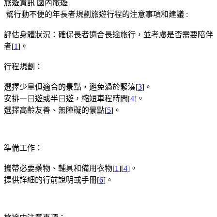
旅遊資訊
國內旅遊
幫行動不便的年長者規劃旅遊行程的注意事項和建議 :
評估身體狀況：確保長者適合長途旅行，並考慮是否需要陪伴
者[
1
]。
行程規劃：
選擇少量但適合的景點，避免過於緊湊[
3
]。
安排一日遊或半日遊，縮短車程時間[
4
]。
選擇高齡友善、無障礙的景點[
5
]。
準備工作：
攜帶必要藥物、輔具和備用衣物[
1
][
4
]。
提供詳細的行前說明或手冊[
6
]。