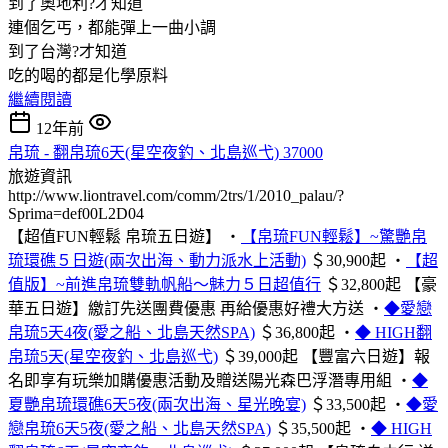
到了奧地利?才知道
連個乞丐，都能彈上一曲小調
到了台灣?才知道
吃的喝的都是化學原料
繼續閱讀
12年前
帛琉 - 翻帛琉6天(星空夜釣、北島巡弋) 37000
旅遊資訊
http://www.liontravel.com/comm/2trs/1/2010_palau/?
Sprima=def00L2D04
【超值FUN輕鬆 帛琉五日遊】
‧
【帛琉FUN輕鬆】~驚艷帛
琉環礁５日遊(兩次出海、動力派水上活動)
＄30,900起
‧
【超
值版】~前進帛琉雙軌帆船～魅力５日超值行
＄32,800起
【豪
華五日遊】繳訂先送團費優惠 再給優惠好禮大方送
‧
◆愛戀
帛琉5天4夜(愛之船、北島天然SPA)
＄36,800起
‧
◆ HIGH翻
帛琉5天(星空夜釣、北島巡弋)
＄39,000起
【豐富六日遊】報
名即享有玩樂加購優惠活動及贈送陽光森巴浮潛專用組
‧
◆
夏艷帛琉環礁6天5夜(兩次出海、星光晚宴)
＄33,500起
‧
◆愛
戀帛琉6天5夜(愛之船、北島天然SPA)
＄35,500起
‧
◆ HIGH