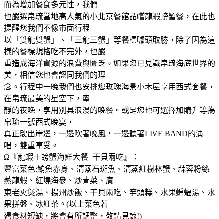
而為增加餐食多元性，我們
也嚴選帛琉當地高人氣的小北京餐館品嚐龍蝦螃蟹餐，在此也
提醒您我們不像市面行程
以「雙龍雙蟹」、「三龍三蟹」等餐標噱頭取勝，除了因為這
樣的餐標規格吃不完外，也嚴
重造成海洋資源的浪費與匱乏。如果您已見識帛琉海底世界的
美，相信您也會認同我們的理
念。行程中一晚我們也安排您玫瑰海景小木屋享用西式套餐，
在帛琉最美的星空下，寧
靜的夜晚，享用別具浪漫的晚餐。或是您也可選擇加購升等為
帛琉一號西式晚宴，
真正駛出岸邊，一邊吹著晚風，一邊聽著LIVE BAND的演
唱，雙重享受。
Ω『龍蝦＋螃蟹海鮮大餐+干貝兩吃』：
豐富菜色:鮪魚赤身、清蒸石斑魚、清蒸紅樹林蟹、蒜蓉粉絲
蒸龍蝦、紅燒海參、炒青菜、廣
東老火煲湯、揚州炒飯、干貝兩吃、竽頭糕、水果蝙蝠湯、水
果拼盤、冰紅茶。(以上菜色若
遇食材短缺，將會有所調整，敬請見諒!)