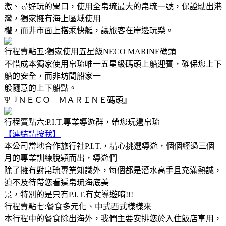
激、尋好玩的胃口，使用全帛琉最大的帛琉一號，保證駛出港
灣，獨家擁有海上區域使用
權，而非市面上搭乘快艇，讓旅客在岸邊玩樂。
行程賣點五:獨家使用五星級NECO MARINE碼頭
不惜成本獨家使用帛琉唯一五星級碼頭上船迎賓，確保您上下
船的安全，而非坊間船家一
般隨意的上下船點。
Ψ『ＮＥＣＯ ＭＡＲＩＮＥ碼頭』
行程賣點六:P.I.T.專業導遊群，帶您玩遍帛琉
【連結請按我】
本公司當地合作旅行社P.I.T.，精心挑選導遊，個個經過三個
月的專業訓練脫穎而出，導遊們
除了擁有對帛琉專業知識外，每個都是潛水高手且充滿熱誠，
迫不及待帶您看遍帛琉海底美
景，特別的是只有P.I.T.有女導遊唷!!!
行程賣點七:餐食多元化、中式西式樣樣來
本行程中的餐食除出海外，我們主要安排您於入住飯店享用，