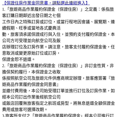
【保證住房作業金同意書，請點選此連結進入】
1.「旅遊商品作業履約保證金（保證住房）」之定義：係指旅
客訂購日期鄰近出發日期之七個
工作日內之特殊訂房或訂位，或當行程地因會議、展覽期、連
續假期、旺季或當地各式慶典活
動，旅客須承諾保證成行與入住，並預約支付履約保證金，本
公司方可受理並向航空公司及飯
店辦理訂位及訂房作業。請注意，旅客支付履約保證金後，任
意取消或變更原始訂位或訂房，
保證金恕不退還。
2.「旅遊商品作業履約保證金（保證住房）」非訂金性質，非
擔保契約履行，本保證金之收取
係按照航空公司及旅遊元件供應商規定辦理，旅客應簽署『旅
遊商品作業履約保證金同意書』
並繳付費用後，本公司始受理訂單並進行訂位及訂房作業，如
經本公司訂出作業後經航空公司
或飯店回覆無旅客指定之航班或房型，將無息退還全額保證金
費用或旅客可選擇改期。
3.旅客所支付之「旅遊商品作業履約保證金」經本公司進行訂