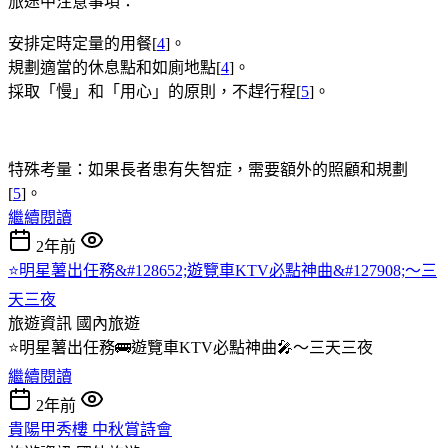
旅途中注意事項：
安排定時定量的用餐[
4
]。
規劃適當的休息點和如廁地點[
4
]。
採取「慢」和「用心」的原則，不趕行程[
5
]。
特殊考量：如果長者患有失智症，需要額外的照顧和規劃
[
5
]。
繼續閱讀
2年前
⭐明星薯出任務&#128652;遊覽車KTV必點神曲&#127908;～三
天三夜
旅遊資訊
國內旅遊
⭐明星薯出任務🚌遊覽車KTV必點神曲🎤～三天三夜
繼續閱讀
2年前
貴陽甲秀樓 中秋賞詩會