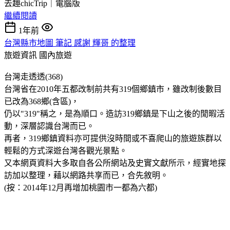
去趣chicTrip｜電腦版
繼續閱讀
1年前
台灣縣市地圖 筆記 感謝 輝哥 的整理
旅遊資訊
國內旅遊
台灣走透透(368)
台灣省在2010年五都改制前共有319個鄉鎮市，雖改制後數目
已改為368鄉(含區)，
仍以"319"稱之，是為順口。造訪319鄉鎮是下山之後的閒暇活
動，深層認識台灣而已。
再者，319鄉鎮資料亦可提供沒時間或不喜爬山的旅遊族群以
輕鬆的方式深遊台灣各觀光景點。
又本網頁資料大多取自各公所網站及史實文獻所示，經實地探
訪加以整理，藉以網路共享而已，合先敘明。
(按：2014年12月再增加桃園市一都為六都)