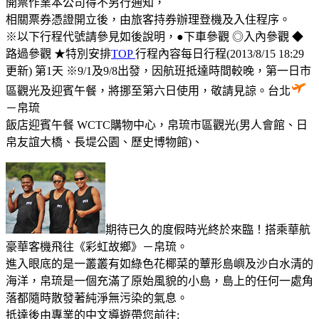
開票作業本公司得不另行通知，
相關票券憑證開立後，由旅客持券辦理登機及入住程序。
※以下行程代號請參見如後說明，●下車參觀 ◎入內參觀 ◆
路過參觀 ★特別安排
TOP
行程內容每日行程(2013/8/15 18:29
更新) 第1天 ※9/1及9/8出發，因航班抵達時間較晚，第一日市
區觀光及迎賓午餐，將挪至第六日使用，敬請見諒。台北
－帛琉
飯店迎賓午餐 WCTC購物中心，帛琉市區觀光(男人會館、日
帛友誼大橋、長堤公園、歷史博物館)、
期待已久的度假時光終於來臨！搭乘華航
豪華客機飛往《彩虹故鄉》－帛琉。
進入眼底的是一叢叢有如綠色花椰菜的蕈形島嶼及沙白水清的
海洋，帛琉是一個充滿了原始風貌的小島，島上的任何一處角
落都隨時散發著純淨無污染的氣息。
抵達後由專業的中文導遊帶您前往: