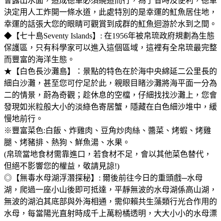
會露出水面，造成德軍必須繞道而行，為了省時及便利，德軍
決定用人工炸開一條水道，此處特別的是幸運的魟魚居住地，
幸運的話張大您的眼睛可觀賞到成群的魟魚迴游於水到之間。
◆【七十島Seventy Islands】: 在1956年被帛琉政府規劃為生態
保護區，只有科學家可以進入這個區域，這裡有全帛琉最完整
而豐富的海洋生態。
★【白色長沙灘島】：景點的特色在於海中央綿延二公里長的
細白沙灘，甚至您可佇足於此，親眼目睹沙灘將海平面一分為
二的情景，蔚為奇觀；趁休息的空檔，仔細找找沙灘上，您會
發現如米粒般大小的淡綠色寄居蟹，隱藏在白色細沙堆中，緩
慢地前行。
※豐富菜色:白飯、炸雞肉、豆角炒肉絲、醬菜、烤蝦、烤雞
腿、烤豬排、熱狗、鮮魚湯、水果。
(帛琉當地食材需靠進口，若食材不足，會以其他菜色替代，
但絕不影響您的權益，敬請見諒!)
◎【無毒水母湖浮潛探秘】: 爾後前往今日的重頭戲─水母
湖，爬過一座小山後即可抵達，平靜無波的水母湖係高山湖，
無波的湖泊其底部與外海相通，需仰賴共生藻類行光合作用的
水母，每當陽光直射時成千上萬粉橘透明，大大小小的水母漂