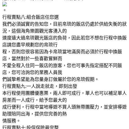
。
行程賣點八:組合飯店任您選
我們必須誠實的告知您，目前帛琉的飯店仍處於供給失衡的狀
況，這個海角樂園觀光客湧入的
速度遠大過帛琉觀光飯店的負荷，因此若您不想在行程中換飯
店請您盡早規劃您的帛琉行
程，否則您很容易因為卡帛琉當地滿房而必須於行程中換飯
店，當然對於一些喜歡嘗鮮而
不愛全程入住同一飯店的旅客，您也可事先指定搭配不同飯
店，您可洽詢您的業務人員我
們誠摯希望能為您量身訂做屬於您的帛琉假期。
行程賣點九:一人說走就走，即刻出發
本行程使用團體優惠票，兩人即可成行，單人也可以補足單人
房差而一人成行，給予您最大的
成行便利，行程中當地導遊不買人頭無帶團壓力，並安排導遊
助理陪同出海，提供您完善的熱
情服務。
行程賣點十:投保保險最完整