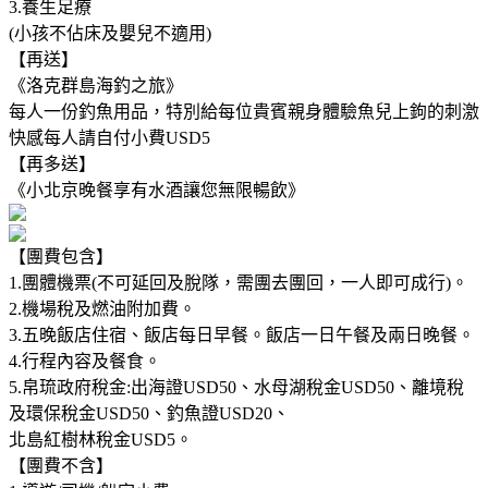
3.養生足療
(小孩不佔床及嬰兒不適用)
【再送】
《洛克群島海釣之旅》
每人一份釣魚用品，特別給每位貴賓親身體驗魚兒上鉤的刺激
快感每人請自付小費USD5
【再多送】
《小北京晚餐享有水酒讓您無限暢飲》
【團費包含】
1.團體機票(不可延回及脫隊，需團去團回，一人即可成行)。
2.機場稅及燃油附加費。
3.五晚飯店住宿、飯店每日早餐。飯店一日午餐及兩日晚餐。
4.行程內容及餐食。
5.帛琉政府稅金:出海證USD50、水母湖稅金USD50、離境稅
及環保稅金USD50、釣魚證USD20、
北島紅樹林稅金USD5。
【團費不含】