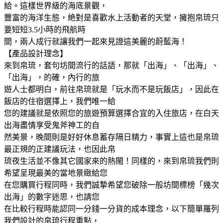
給。這樣世界級的海底景觀，
豐富的海洋生態，絶對是喜歡水上活動者的天堂，擁抱帛琉只
要短短3.5小時的飛航時
間，兩人成行就讓我們一起來見證這美麗的蔚藍海！
【產品設計理念】
來到帛琉，套句坊間流行的話語，那就「出海」、「出海」、
「出海」，的確，內行的旅
遊人士都明白，前往帛琉就是「玩水而不是玩飯店」，因此在
飯店的住宿選擇上，我們唯一給
您的建議就是依照您的旅遊預算選擇合宜的入住旅店，在白天
出海盡情享受鬼斧神工的自
然美景，晚間則是好好休息蓄存隔日精力，事實上這也是帛琉
最正規的正建議玩法，也因此帛
琉夜生活並不像其它國家來的熱閙！同樣的，來到帛琉我們則
希望呈現最美的當地景緻給您
在您購買行程同時，我們誠摯希望您破除一般坊間標榜「幾次
出海」的數字迷思，也請您
在比較行程時能認同一分錢一分貨的成本理念，以下簡單羅列
我們設計的帛琉行程重點，