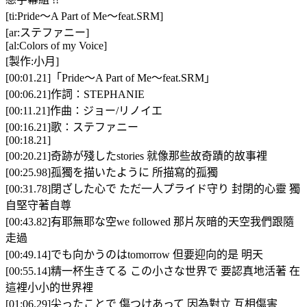
[ti:Pride～A Part of Me～feat.SRM]
[ar:ステファニー]
[al:Colors of my Voice]
[製作:小月]
[00:01.21]「Pride～A Part of Me～feat.SRM」
[00:06.21]作詞∶STEPHANIE
[00:11.21]作曲∶ジョー/リノイエ
[00:16.21]歌∶ステファニー
[00:18.21]
[00:20.21]奇跡が殘したstories 就像那些故奇蹟的故事裡
[00:25.98]孤獨を描いたように 所描寫的孤獨
[00:31.78]閉ざした心で ただ一人プライド守り 封閉的心靈 獨
自堅守著自尊
[00:43.82]有耶無耶な空we followed 那片灰暗的天空我們跟隨
走過
[00:49.14]でも向かうのはtomorrow 但要迎向的是 明天
[00:55.14]精一杯生きてる この小さな世界で 要認真地活著 在
這裡小小的世界裡
[01:06.29]尖ったことで 傷つけあって 因為對立 互相傷害