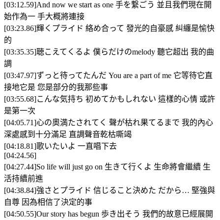
[03:12.59]And now we start as one 手を繋ごう 並且我們現在開
始作為一 手大概將連接
[03:23.86]輝くプライド 絡め合って 發光的自豪感 糾纏是愉快
的
[03:35.35]聴こえてくるよ 僕らだけのmelody 聽它超出 我的曲
調
[03:47.97]ずっと待ってたんだ You are a part of me 它等待它直
接地它是 您是部分的我那些事
[03:55.68]こんな気持ち 初めてかもしれない 這樣的心情 或許
是第一次
[04:05.71]心の奧満たされてく 聲が枯れ果てるまで 我的內心
深處感到十分滿足 直調聲音乾枯嘶竭
[04:18.81]歌いたいよ 一直唱下去
[04:24.56]
[04:27.44]So life will just go on 生きて行くよ 生命將會繼續 生
活持續前進
[04:38.84]強さとプライド 信じること決めた だから… 堅強與
自尊 因為相信了決定的事
[04:50.55]Our story has begun 歩き出そう 我們的故意已經展開