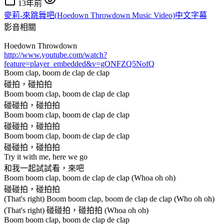
13年前
麥莉-來跳舞吧(Hoedown Throwdown Music Video)中文字幕
影音相關
Hoedown Throwdown
http://www.youtube.com/watch?
feature=player_embedded&v=gONFZQ5NofQ
Boom clap, boom de clap de clap
碰拍，碰拍拍
Boom boom clap, boom de clap de clap
碰碰拍，碰拍拍
Boom boom clap, boom de clap de clap
碰碰拍，碰拍拍
Boom boom clap, boom de clap de clap
碰碰拍，碰拍拍
Try it with me, here we go
和我一起試試看，來吧
Boom boom clap, boom de clap de clap (Whoa oh oh)
碰碰拍，碰拍拍
(That's right) Boom boom clap, boom de clap de clap (Who oh oh)
(That's right) 碰碰拍，碰拍拍 (Whoa oh oh)
Boom boom clap, boom de clap de clap