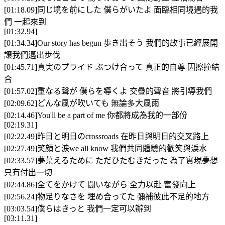
[01:18.09]同じ境を前にした 僕らがいたよ 面臨相同境遇的我
們 一起來到
[01:32.94]
[01:34.34]Our story has begun 歩き出そう 我們的故事已經展開
讓我們邁出步伐
[01:45.71]真実のプライド ぶつけ合って 真正的自尊 因擦撞結
合
[01:57.02]重なる聲が 僕らを導くよ 交疊的聲音 將引導我們
[02:09.62]どんな風が吹いても 無論多大風雨
[02:14.46]You'll be a part of me 你都將成為我的一部份
[02:19.31]
[02:22.49]昨日と明日のcrossroads 在昨日與明日的交叉路上
[02:27.49]笑顔と涙we all know 我們共同體驗的歡笑與淚水
[02:33.57]夢葉えるために ただひたむきだった 為了實現夢想
只有付出一切
[02:44.86]全てをかけて 闘いながら 全力以赴 奮發向上
[02:56.24]物足りなさを 埋め合ってた 彌補彼此不足的地方
[03:03.54]僕らはきっと 我們一定可以辦到
[03:11.31]