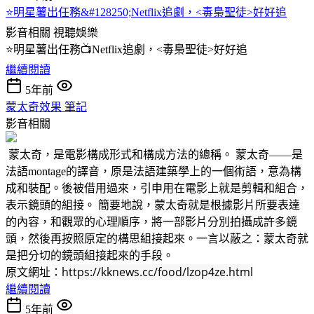
⭐明星薯出任務&#128250;Netflix追劇，<毒梟聖徒>好好追
影音相關
視聽娛樂
⭐明星薯出任務📺Netflix追劇，<毒梟聖徒>好好追
繼續閱讀
5年前
蒙太奇效果 筆記
影音相關
蒙太奇，是電影構成形式和構成方法的總稱。 蒙太奇——是
法語montage的譯音，原是法語建築學上的一個術語，意為構
成和裝配。後被借用過來，引申用在電影上就是剪輯和組合，
表示鏡頭的組接。 簡要地說，蒙太奇就是根據影片所要表達
的內容，和觀眾的心理順序，將一部影片分別拍攝成許多鏡
頭，然後再按照原定的構思組接起來。一言以蔽之：蒙太奇就
是把分切的鏡頭組接起來的手段。
https://kknews.cc/food/lzop4ze.html
原文網址：
繼續閱讀
5年前