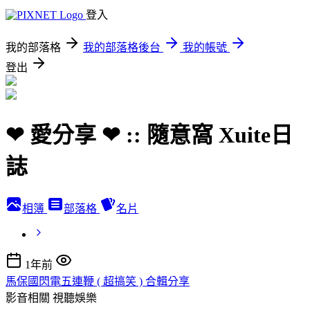
登入
我的部落格
我的部落格後台
我的帳號
登出
❤ 愛分享 ❤ :: 隨意窩 Xuite日
誌
相簿
部落格
名片
1年前
馬保國閃電五連鞭 ( 超搞笑 ) 合輯分享
影音相關
視聽娛樂