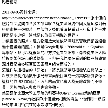
影音相關
2011-09-05資料來源 :
http://knowtheworld.appscomb.net/op/channel_1?id=98一張十億的
照片到底能夠包含多少訊息呢？從美國紐約帝國大廈頂樓對著
紐約市拍一張照片，局部放大後能看清楚看到人行道上的一枚
硬幣是多少錢，這就是10億畫素相機的世界。
14億畫素的照片，遠方物體放大後依然清晰其實我們都曾經看
過十億畫素的照片，像是Google地球、360world.eu、GigaPan
等網站，都可以從很遠的地方拉近看到細節，像是從美洲大陸
拉近到某個城市的某條街上。但是我們現在看到的這些網路資
源其實是由多張百萬畫素照片組合而成的。
這種作法還相當的「原始」，將長鏡頭單眼相機裝在機架上，
以軟體控制拍攝數千張局部畫面後拼湊成一張高解析度影像。
這樣的作法相當耗時，照片的品質也會因為光線改變而不連
貫，照片內的人與東西也會移動。
美國哥倫比亞大學工學院的科賽特(Oliver Cossairt)和納亞爾
(Shree K. Nayar)作出兩款十億畫素相機的雛型，他們用一顆從
紐約市運河街買來的水晶球當作鏡頭。