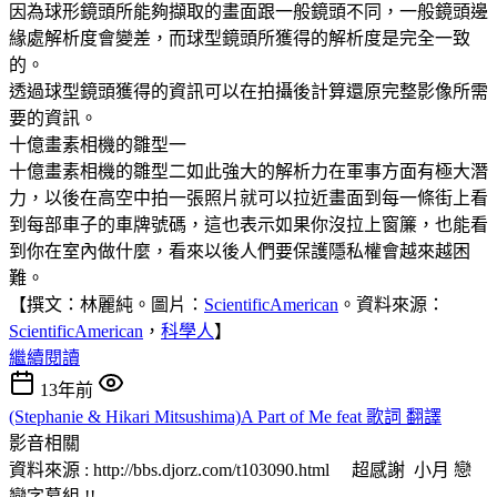
因為球形鏡頭所能夠擷取的畫面跟一般鏡頭不同，一般鏡頭邊
緣處解析度會變差，而球型鏡頭所獲得的解析度是完全一致
的。
透過球型鏡頭獲得的資訊可以在拍攝後計算還原完整影像所需
要的資訊。
十億畫素相機的雛型一
十億畫素相機的雛型二如此強大的解析力在軍事方面有極大潛
力，以後在高空中拍一張照片就可以拉近畫面到每一條街上看
到每部車子的車牌號碼，這也表示如果你沒拉上窗簾，也能看
到你在室內做什麼，看來以後人們要保護隱私權會越來越困
難。
【撰文：林麗純。圖片：
ScientificAmerican
。資料來源：
ScientificAmerican
，
科學人
】
繼續閱讀
13年前
(Stephanie & Hikari Mitsushima)A Part of Me feat 歌詞 翻譯
影音相關
資料來源 : http://bbs.djorz.com/t103090.html 超感謝 小月 戀
戀字幕組 !!