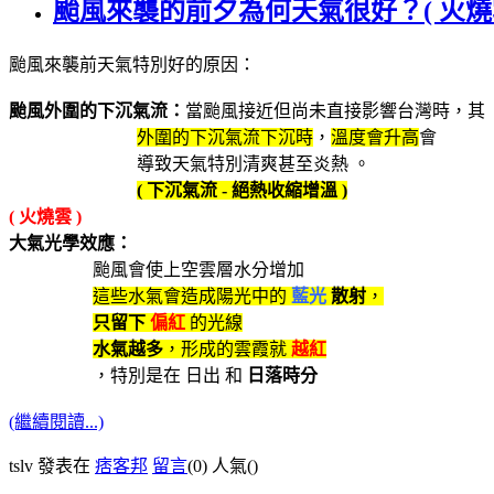
颱風來襲的前夕為何天氣很好？( 火燒雲 ) 
颱風來襲前天氣特別好的原因：
颱風外圍的下沉氣流：
當颱風接近但尚未直接影響台灣時，其
外圍的下沉氣流下沉時
，
溫度會升高
會
導致天氣特別清爽甚至炎熱 。
( 下沉氣流 - 絕熱收縮增溫 )
( 火燒雲 )
大氣光學效應：
颱風會使上空雲層水分增加
這些水氣會造成陽光中的
藍光
散射
，
只留下
偏紅
的光線
水氣越多
，形成的雲霞就
越紅
，特別是在 日出 和
日落時分
(繼續閱讀...)
tslv 發表在
痞客邦
留言
(0)
人氣(
)