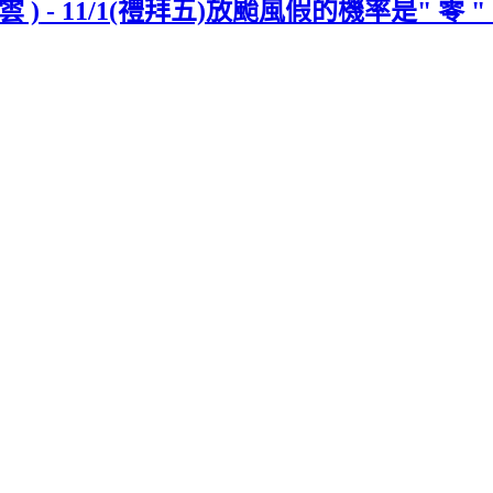
- 11/1(禮拜五)放颱風假的機率是" 零 " 