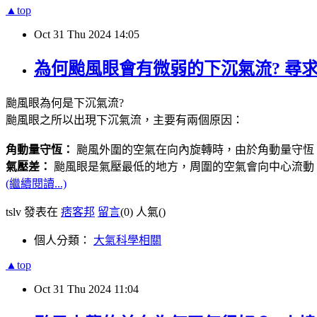
▲top
Oct
31
Thu
2024
14:05
為何颱風眼會有微弱的下沉氣流? 尋
颱風眼為何是下沉氣流?
颱風眼之所以出現下沉氣流，主要有兩個原因：
角動量守恆：
颱風外圍的空氣在向內旋轉時，由於角動量守恆
氣壓差：
颱風眼是氣壓最低的地方，周圍的空氣會向中心流動
(繼續閱讀...)
tslv 發表在
痞客邦
留言
(0)
人氣(
)
個人分類：
大氣科學相關
▲top
Oct
31
Thu
2024
11:04