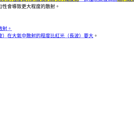
勻性會導致更大程度的散射。
散射
。
波）在大氣中散射的程度比紅光（長波）要大
。