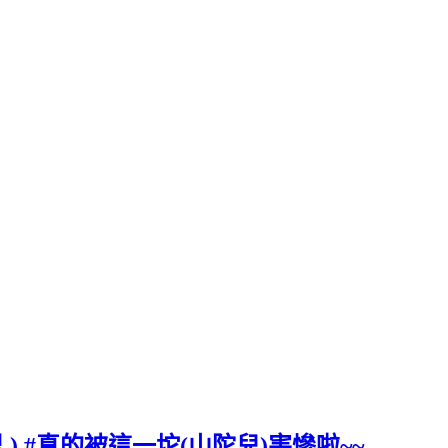
 ) #真的被這一坨(山陀兒)害慘啦~~