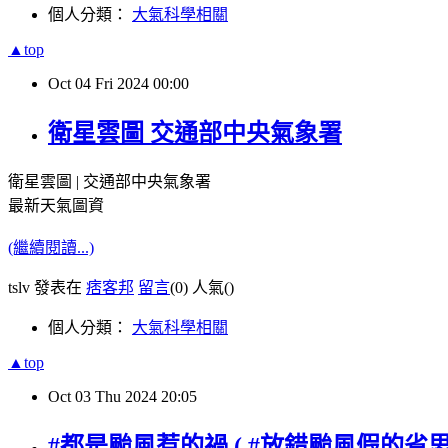
個人分類：
大氣科學相關
▲top
Oct
04
Fri
2024
00:00
衛星雲圖 交通部中央氣象署
衛星雲圖 | 交通部中央氣象署
最新天氣圖資
(繼續閱讀...)
tslv 發表在
痞客邦
留言
(0)
人氣(
)
個人分類：
大氣科學相關
▲top
Oct
03
Thu
2024
20:05
#都是颱風惹的禍 ( #放錯颱風假的省思