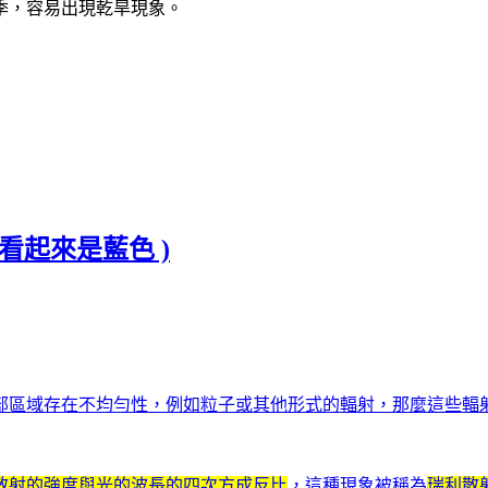
季，容易出現乾旱現象。
看起來是藍色 )
部區域存在不均勻性，例如粒子或其他形式的輻射，那麼這些輻
散射的強度與光的波長的四次方成反比
，這種現象被稱為
瑞利散