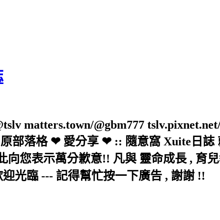
誌
slv matters.town/@gbm777 tslv.pixnet.net
elove/twblog 原部落格 ❤ 愛分享 ❤ :: 隨意
示萬分歉意!! 凡與 靈命成長 , 育兒教育 
歡迎光臨 --- 記得幫忙按一下廣告 , 謝謝 !!