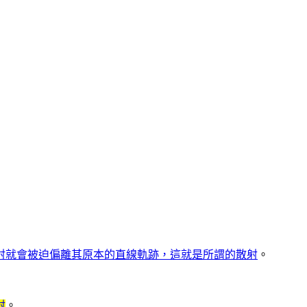
射就會被迫偏離其原本的直線軌跡，這就是所謂的散射
。
射
。