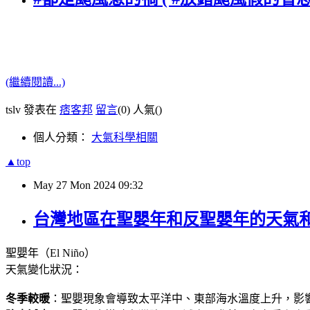
(繼續閱讀...)
tslv 發表在
痞客邦
留言
(0)
人氣(
)
個人分類：
大氣科學相關
▲top
May
27
Mon
2024
09:32
台灣地區在聖嬰年和反聖嬰年的天氣和
聖嬰年（El Niño）
天氣變化狀況：
冬季較暖
：聖嬰現象會導致太平洋中、東部海水溫度上升，影