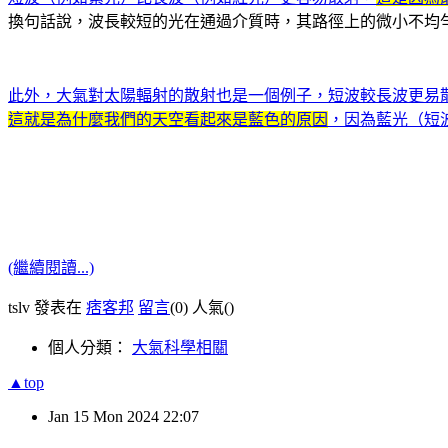
換句話說，波長較短的光在通過介質時，其路徑上的微小不均
此外，大氣對太陽輻射的散射也是一個例子，短波較長波更易
這就是為什麼我們的天空看起來是藍色的原因
，因為藍光（短
(繼續閱讀...)
tslv 發表在
痞客邦
留言
(0)
人氣(
)
個人分類：
大氣科學相關
▲top
Jan
15
Mon
2024
22:07