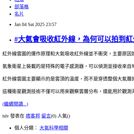
部落格
名片
Jan
04
Sat
2025
23:57
#大氣會吸收紅外線，為何可以拍到紅
紅外線雲圖的運作原理和大氣吸收紅外線並不衝突，主要原因
氣象衛星上裝載的是特殊的電子感測器，可以偵測並接收來自
紅外線雲圖主要顯示的是雲頂的溫度，而不是穿透整個大氣層
這種衛星觀測技術不僅可以用來觀察雲層分布，還能用於觀測
(繼續閱讀...)
tslv 發表在
痞客邦
留言
(0)
人氣(
)
個人分類：
大氣科學相關