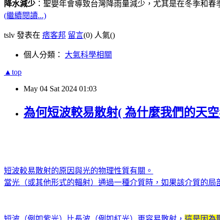
降水減少
：聖嬰年會導致台灣降雨量減少，尤其是在冬季和春
(繼續閱讀...)
tslv 發表在
痞客邦
留言
(0)
人氣(
)
個人分類：
大氣科學相關
▲top
May
04
Sat
2024
01:03
為何短波較易散射( 為什麼我們的天空
短波較易散射的原因與光的物理性質有關。
當光（或其他形式的輻射）通過一種介質時，如果該介質的局
短波（例如紫光）比長波（例如紅光）更容易散射，
這是因為