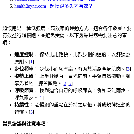
health2sync.com - 超慢跑多久才有效？
超慢跑是一種低強度、高效率的運動方式，適合各年齡層。要
有效進行超慢跑，並避免受傷，以下幾點是您需要注意的事
項：
速度控制：
保持比走路快、比跑步慢的速度，以舒適為
原則。[
1
]
步伐頻率：
步伐小而頻率高，有助於活絡全身肌肉。[
3
]
姿勢正確：
上半身挺直，目光向前，手臂自然擺動。腳
掌先著地，膝蓋微彎。[
2
[
5
]
呼吸節奏：
找到適合自己的呼吸節奏，例如吸氣兩步、
呼氣兩步。[
1
]
持續性：
超慢跑的重點在於持之以恆，養成規律運動的
習慣。[
3
]
常見錯誤與注意事項：