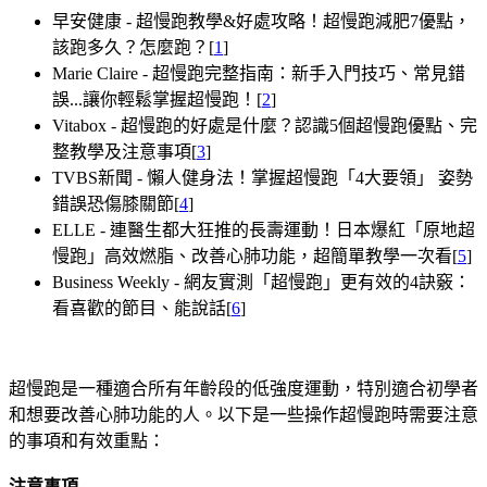
早安健康 - 超慢跑教學&好處攻略！超慢跑減肥7優點，
該跑多久？怎麼跑？[
1
]
Marie Claire - 超慢跑完整指南：新手入門技巧、常見錯
誤...讓你輕鬆掌握超慢跑！[
2
]
Vitabox - 超慢跑的好處是什麼？認識5個超慢跑優點、完
整教學及注意事項[
3
]
TVBS新聞 - 懶人健身法！掌握超慢跑「4大要領」 姿勢
錯誤恐傷膝關節[
4
]
ELLE - 連醫生都大狂推的長壽運動！日本爆紅「原地超
慢跑」高效燃脂、改善心肺功能，超簡單教學一次看[
5
]
Business Weekly - 網友實測「超慢跑」更有效的4訣竅：
看喜歡的節目、能說話[
6
]
超慢跑是一種適合所有年齡段的低強度運動，特別適合初學者
和想要改善心肺功能的人。以下是一些操作超慢跑時需要注意
的事項和有效重點：
注意事項