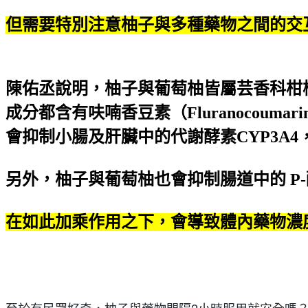
但需要特別注意柚子與多種藥物之間的交
陳佑丞說明，柚子與葡萄柚皆屬芸香科柑
成分都含有呋喃香豆素（Fluranocoumari
會抑制小腸及肝臟中的代謝酵素CYP3A
另外，柚子與葡萄柚也會抑制腸道中的 P-醣蛋白（
在如此加乘作用之下，會導致體內藥物濃