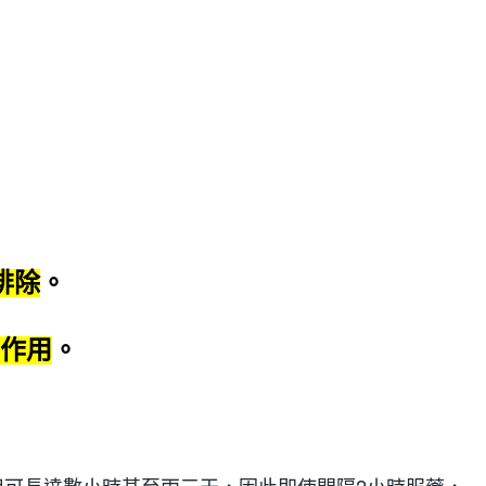
排除
。
作用
。