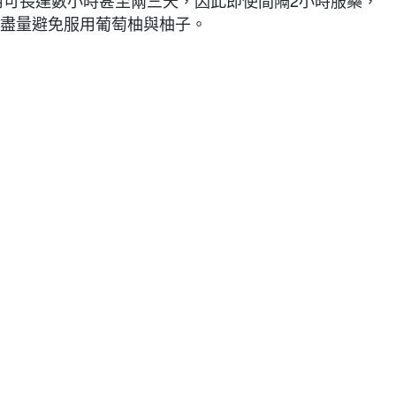
用可長達數小時甚至兩三天，因此即使間隔2小時服藥，
應盡量避免服用葡萄柚與柚子。