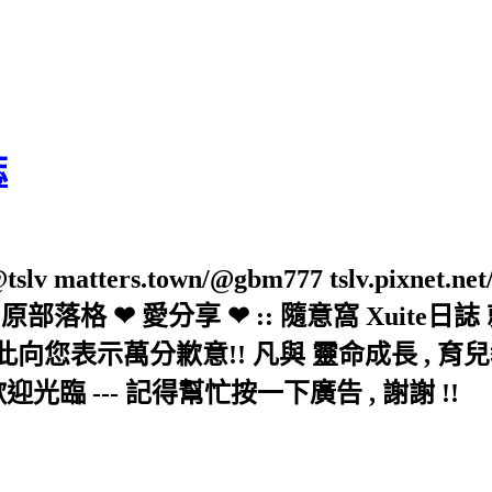
誌
slv matters.town/@gbm777 tslv.pixnet.net
elove/twblog 原部落格 ❤ 愛分享 ❤ :: 隨意
示萬分歉意!! 凡與 靈命成長 , 育兒教育 
歡迎光臨 --- 記得幫忙按一下廣告 , 謝謝 !!