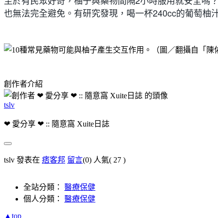
至於有民眾好奇，柚子與藥物間隔2小時服用就安全嗎
也無法完全避免。有研究發現，喝一杯240cc的葡萄
創作者介紹
tslv
❤ 愛分享 ❤ :: 隨意窩 Xuite日誌
tslv 發表在
痞客邦
留言
(0)
人氣(
27
)
全站分類：
醫療保健
個人分類：
醫療保健
▲top