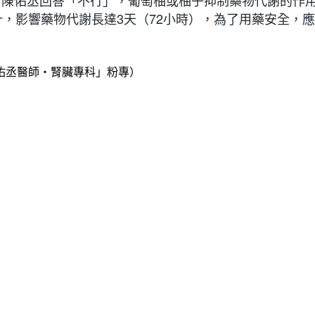
？陳佑丞回答「不行」，葡萄柚或柚子抑制藥物代謝的作
柚汁，影響藥物代謝長達3天（72小時），為了用藥安全，