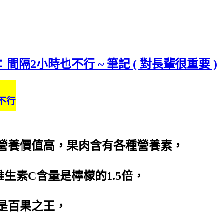
隔2小時也不行 ~ 筆記 ( 對長輩很重要 )
不行
營養價值高，果肉含有各種營養素，
生素C含量是檸檬的1.5倍，
是百果之王，