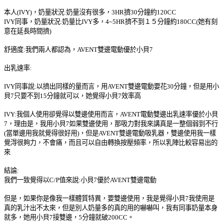
本人
(IVY)
，奶量狀況
:
奶量沒有很多，
3HR
擠
30
分鐘約
120C
C
IVY
同事，奶量狀況
:
奶量比
IVY
多，
4~5HR
擠不到１５分鐘約
180CC(
她有刻
意在延長時間擠
)
舒適度
:
我們兩人都認為，
AVENT
雙邊電動優於小貝
7
出乳速率
:
IVY
同事說
:
以擠出同樣的量而言，用
AVENT
雙邊電動要花
30
分鐘，但是用小
貝
7
只要不到
15
分鐘就可以，她覺得小貝
7
效率高
IVY:
我個人使用卻覺得以雙邊使用而言，
AVENT
電動雙邊出乳速率優於小貝
7
，理由是，我用小貝
7
如果雙邊使用，那吸力對我來講真是一整個弱到不行
(
當單邊用我就覺得很好用
)
，但是
AVENT
雙邊電動吸乳器，雙邊使用我一樣
覺淂很夠力，不會痛，而且可以自由轉換按壓頻率，所以乳陣比較容易出的
來
結論
:
我們一致覺得以
C/P
值來說
:
小貝
7
優於
AVENT
雙邊電動
但是，如果你是像我一樣體質特異，要雙邊使用，我是覺得小貝
7
我使用是
真的乳汁出不太來，但是別人奶量多的真的用的嚇嚇叫，我有同事奶量本身
就多，她用小貝
7
接雙邊，
5
分鐘就破
200C
C
。