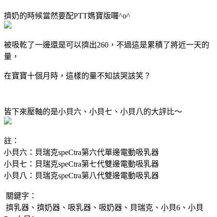
擠奶的時候當然要配PTT媽寶版囉^o^
被吸乾了一邊還是可以擠出260，不過這是累積了將近一天的
量，
在寶寶十個月時，這樣的量不知該哭該笑？
皆下來壓軸的是小貝六、小貝七、小貝八的大評比～
註：
小貝六：貝瑞克speCtra第六代單邊電動吸乳器
小貝七：貝瑞克speCtra第七代雙邊電動吸乳器
小貝八：貝瑞克speCtra第八代雙邊電動吸乳器
關鍵字：
擠乳器、擠奶器、吸乳器、吸奶器、貝瑞克、小貝6、小貝