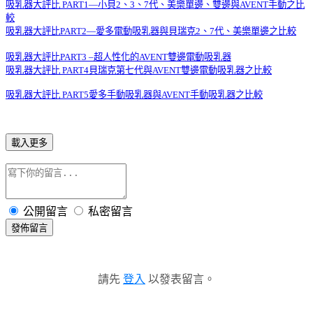
吸乳器大評比
PART1—
小貝
2
、
3
、
7
代、美樂單邊、雙邊與
AVENT
手動之比
較
吸乳器大評比
PART2—
愛多電動吸乳器與貝瑞克
2
、
7
代、美樂單邊之比較
吸乳器大評比
PART3 –
超人性化的
AVENT
雙邊電動吸乳器
吸乳器大評比
PART4
貝瑞克第七代與
AVENT
雙邊電動吸乳器之比較
吸乳器大評比
PART5
愛多手動吸乳器與
AVENT
手動吸乳器之比較
載入更多
公開留言
私密留言
發佈留言
請先
登入
以發表留言。