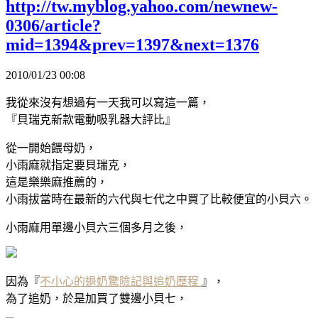
http://tw.myblog.yahoo.com/newnew-
0306/article?
mid=1394&prev=1397&next=1376
2010/01/23 00:08
我從來沒有想過有一天我可以寫這一篇，
『貝瑞克新款電動吸乳器大評比』
從一開始餵母奶，
小雨麻就指定要貝瑞克，
這是樂樂麻推薦的，
小雨拔當時在最新的六代與七代之中買了比較便宜的小貝六。
小雨麻用單邊小貝六三個多月之後，
因為『
不小心的退奶驚險記與追奶歷程
』，
為了追奶，於是加買了雙邊小貝七，