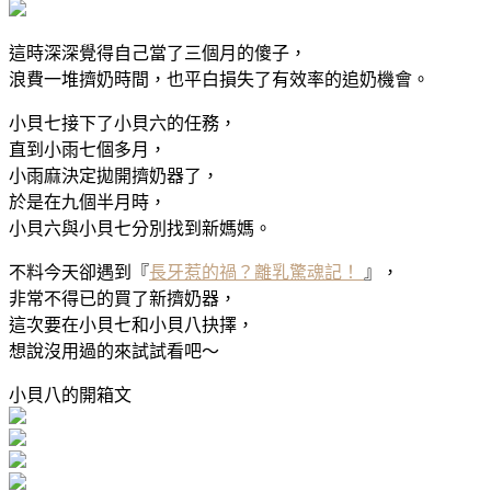
這時深深覺得自己當了三個月的傻子，
浪費一堆擠奶時間，也平白損失了有效率的追奶機會。
小貝七接下了小貝六的任務，
直到小雨七個多月，
小雨麻決定拋開擠奶器了，
於是在九個半月時，
小貝六與小貝七分別找到新媽媽。
不料今天卻遇到『
長牙惹的禍？離乳驚魂記！
』，
非常不得已的買了新擠奶器，
這次要在小貝七和小貝八抉擇，
想說沒用過的來試試看吧～
小貝八的開箱文