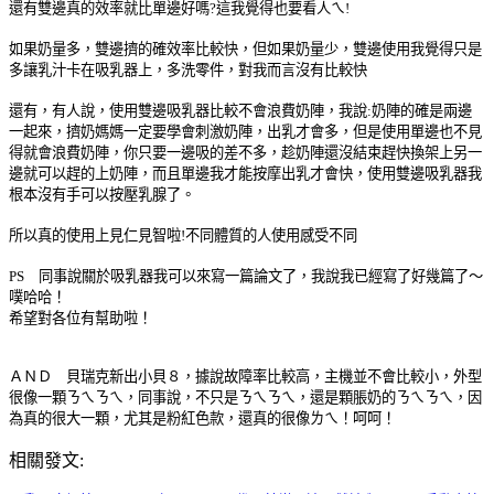
還有雙邊真的效率就比單邊好嗎
?
這我覺得也要看人ㄟ
!
如果奶量多，雙邊擠的確效率比較快，但如果奶量少，雙邊使用我覺得只是
多讓乳汁卡在吸乳器上，多洗零件，對我而言沒有比較快
還有，有人說，使用雙邊吸乳器比較不會浪費奶陣，我說
:
奶陣的確是兩邊
一起來，擠奶媽媽一定要學會刺激奶陣，出乳才會多，但是使用單邊也不見
得就會浪費奶陣，你只要一邊吸的差不多，趁奶陣還沒結束趕快換架上另一
邊就可以趕的上奶陣，而且單邊我才能按摩出乳才會快，使用雙邊吸乳器我
根本沒有手可以按壓乳腺了。
所以真的使用上見仁見智啦
!
不同體質的人使用感受不同
PS
同事說關於吸乳器我可以來寫一篇論文了，我說我已經寫了好幾篇了～
噗哈哈！
希望對各位有幫助啦！
ＡＮＤ 貝瑞克新出小貝８，據說故障率比較高，主機並不會比較小，外型
很像一顆ㄋㄟㄋㄟ，同事說，不只是ㄋㄟㄋㄟ，還是顆脹奶的ㄋㄟㄋㄟ，因
為真的很大一顆，尤其是粉紅色款，還真的很像ㄌㄟ！呵呵！
相關發文: