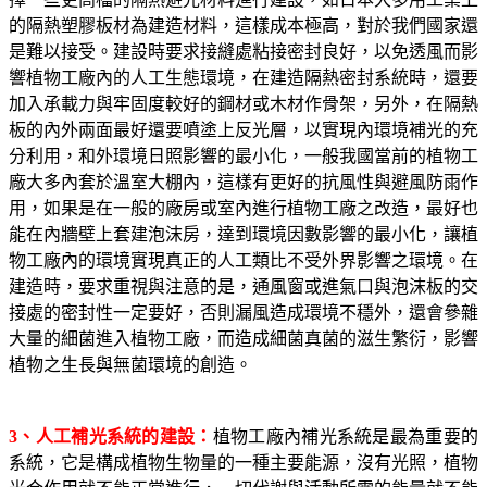
的隔熱塑膠板材為建造材料，這樣成本極高，對於我們國家還
是難以接受。建設時要求接縫處粘接密封良好，以免透風而影
響植物工廠內的人工生態環境，在建造隔熱密封系統時，還要
加入承載力與牢固度較好的鋼材或木材作骨架，另外，在隔熱
板的內外兩面最好還要噴塗上反光層，以實現內環境補光的充
分利用，和外環境日照影響的最小化，一般我國當前的植物工
廠大多內套於溫室大棚內，這樣有更好的抗風性與避風防雨作
用，如果是在一般的廠房或室內進行植物工廠之改造，最好也
能在內牆壁上套建泡沫房，達到環境因數影響的最小化，讓植
物工廠內的環境實現真正的人工類比不受外界影響之環境。在
建造時，要求重視與注意的是，通風窗或進氣口與泡沫板的交
接處的密封性一定要好，否則漏風造成環境不穩外，還會參雜
大量的細菌進入植物工廠，而造成細菌真菌的滋生繁衍，影響
植物之生長與無菌環境的創造。
3
、人工補光系統的建設：
植物工廠內補光系統是最為重要的
系統，它是構成植物生物量的一種主要能源，沒有光照，植物