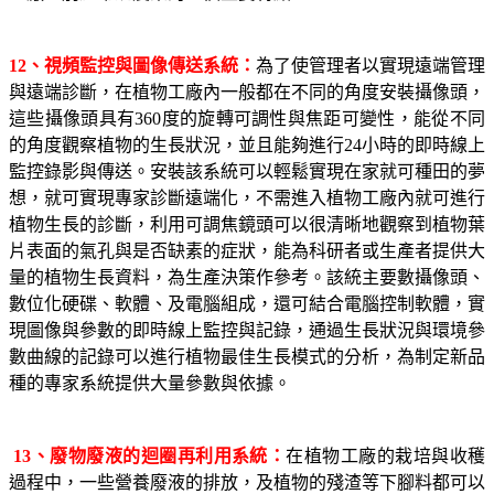
12
、視頻監控與圖像傳送系統：
為了使管理者以實現遠端管理
與遠端診斷，在植物工廠內一般都在不同的角度安裝攝像頭，
這些攝像頭具有
360
度的旋轉可調性與焦距可變性，能從不同
的角度觀察植物的生長狀況，並且能夠進行
24
小時的即時線上
監控錄影與傳送。安裝該系統可以輕鬆實現在家就可種田的夢
想，就可實現專家診斷遠端化，不需進入植物工廠內就可進行
植物生長的診斷，利用可調焦鏡頭可以很清晰地觀察到植物葉
片表面的氣孔與是否缺素的症狀，能為科研者或生產者提供大
量的植物生長資料，為生產決策作參考。該統主要數攝像頭、
數位化硬碟、軟體、及電腦組成，還可結合電腦控制軟體，實
現圖像與參數的即時線上監控與記錄，通過生長狀況與環境參
數曲線的記錄可以進行植物最佳生長模式的分析，為制定新品
種的專家系統提供大量參數與依據。
13
、廢物廢液的迴圈再利用系統：
在植物工廠的栽培與收穫
過程中，一些營養廢液的排放，及植物的殘渣等下腳料都可以