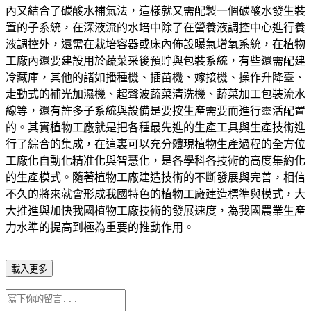
內又結合了碳酸水補氣法，這樣就又需配製一個碳酸水發生裝
置的子系統，在深液流的水培中除了在營養液調控中心進行養
液調控外，還需在栽培容器或床內佈設曝氣增氧系統，在植物
工廠內還要建設用於蔬菜采後預貯與包裝系統，有些還需配建
冷藏庫，其他的諸如播種機、插苗機、嫁接機、操作升降臺、
走動式的補光加濕機、超聲波蔬菜清洗機、蔬菜加工包裝流水
線等，還有許多子系統與設備是要按生產需要而進行靈活配置
的。其實植物工廠就是把各種最先進的生產工具與生產技術進
行了綜合的集成，在這裏可以充分體現植物生產過程的全方位
工廠化自動化精准化與智慧化，是各學科各技術的高度集約化
的生產模式。隨著植物工廠建造技術的不斷發展與完善，相信
不久的將來就會形成我國特色的植物工廠建造標準與模式，大
大推進與加快我國植物工廠技術的發展速度，為我國農業生產
力水準的提高到極為重要的推動作用。
載入更多