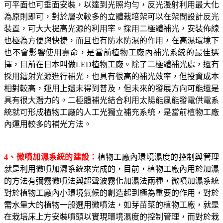
可平面也可垂面安裝，以達到光照均勻，反光漫射利用最大化
為原則即可，對於層次較多的立體栽培架可以在架間設計反光
裝置，可大大提高光源的利用率。採用二極體補光，安裝佈線
也極為方便與快捷，而且也有防水防濕的作用，在高濕環境下
也不會影響使用壽命，是當前植物工廠內補光系統的最佳選
擇，目前在日本叫做
LED
植物工廠。除了二極體補光處，還有
採用鐳射光源進行補光，也具有很高的補光效率，但投資成本
相對較高，運用上還未得到普及，但未來的發展方向可能還是
具有很大潛力的。二極體補光結合利用太陽能風能發電供電系
統就可形成植物工廠的人工光獨立補充系統，是當前植物工廠
內運用較多的補光方法。
4
、微噴加濕系統的建設：
植物工廠內環境濕度的控制與管理
就是利用微噴加濕系統來完成的，目前，植物工廠內用於加濕
的方法有彌霧微噴法與超聲波霧化加濕法兩種，微噴加濕系統
對於植物工廠內小環境氣候的創造起到極為重要的作用，對於
需水量大的植物一般選用微噴法，如芽苗菜的植物工廠，就是
在栽培床上方安裝噴頭以實現環境濕度的控制管理，而對於栽