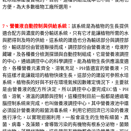
方便，為大多數植物工廠所選用。
7
、營養液自動控制與供給系統：
該系統是為植物的生長提供
適合配方與濃度的養分輸送系統，只有它才能讓植物所需的水
與肥得到及時的供給，這系統的建造也分為輸送部分與調控部
份，輸送部份由管道聯接而成，調控部份由營養液池，母液貯
藏罐，及各種養分檢測探頭與自動控制組成，它是營養液調控
的中心，通過調控中心的科學調控，能為植物生長供應溫度適
合，各種營養元素齊全、溶氧充足、
PH
值適宜的營養液，只
有這樣才能讓栽培的植物快速生長，這部分的建設可參照水培
系統，植物長的好與不好在環境氣候因數確定情況下，主要就
是由營養液的配方所決定，所以調控中心要完成
EC
值、
PH
值、溶氧、液溫的調節與控制，這種控制目前一般都是通過電
腦控制系統來完成，也叫做養液調控中心。其中營養液池中還
必須設計營養液的殺菌消毒系統，利用它把回流已污染的養液
進行淨化，以實現迴圈利用，一般會滋生的生物有細菌、真
菌、病毒、及藻類，會導致污染的有機物有根系分泌物，菌類