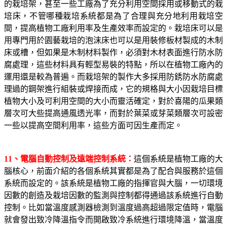
的栽培架，甚至一些工廠為了充分利用空間採用或移動式的栽
培床，不管哪種栽培系統都是為了合理與充分地利用栽培空
間，提高植物工廠利用率及生產效率而設定的。栽培床可以是
用專門用於園藝栽培的泡沫床也可以是用裝修板材製成的木制
床或槽，但如果是木制材料製作，必須對木材表面進行防水防
腐處理，這些材料具有輕型易裝的特點，所以在植物工廠內的
運用還是較為普遍。而栽培架的製作大多採用防銹防水防腐處
理過的鋼架進行組裝或焊接而成，它的規格與大小因栽培目標
植物大小及可利用空間的大小而靈活確定，對於喜陽的瓜果類
層次可大些提高通風透光率，而對於葉菜或芽菜類層次可設密
一些以提高空間利用率，這些方面可因生產而定。
11
、電腦自動控制及遠端控制系統：
這個系統是植物工廠的大
腦核心，前面介紹的各個系統其實都是為了配合與服務於這個
系統而設定的。該系統是植物工廠的指揮官與大腦，一切環境
因數的創造及栽培因數的監測與控制都得通過該系統進行自動
控制。比如當溫度感測器檢測到溫度過高超過限定值時，電腦
就會發出致冷降溫指令而開啟致冷系統進行環境降溫，當溫度