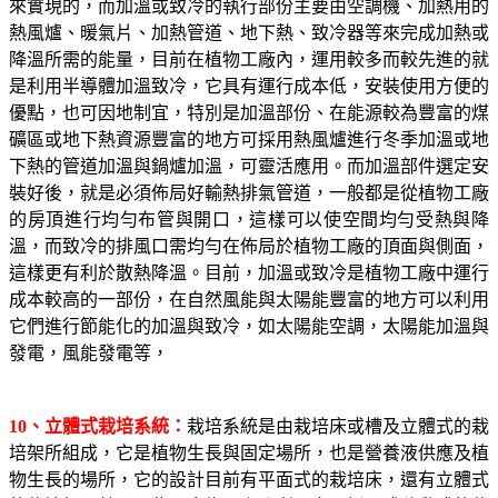
來實現的，而加溫或致冷的執行部份主要由空調機、加熱用的
熱風爐、暖氣片、加熱管道、地下熱、致冷器等來完成加熱或
降溫所需的能量，目前在植物工廠內，運用較多而較先進的就
是利用半導體加溫致冷，它具有運行成本低，安裝使用方便的
優點，也可因地制宜，特別是加溫部份、在能源較為豐富的煤
礦區或地下熱資源豐富的地方可採用熱風爐進行冬季加溫或地
下熱的管道加溫與鍋爐加溫，可靈活應用。而加溫部件選定安
裝好後，就是必須佈局好輸熱排氣管道，一般都是從植物工廠
的房頂進行均勻布管與開口，這樣可以使空間均勻受熱與降
溫，而致冷的排風口需均勻在佈局於植物工廠的頂面與側面，
這樣更有利於散熱降溫。目前，加溫或致冷是植物工廠中運行
成本較高的一部份，在自然風能與太陽能豐富的地方可以利用
它們進行節能化的加溫與致冷，如太陽能空調，太陽能加溫與
發電，風能發電等，
10
、立體式栽培系統：
栽培系統是由栽培床或槽及立體式的栽
培架所組成，它是植物生長與固定場所，也是營養液供應及植
物生長的場所，它的設計目前有平面式的栽培床，還有立體式