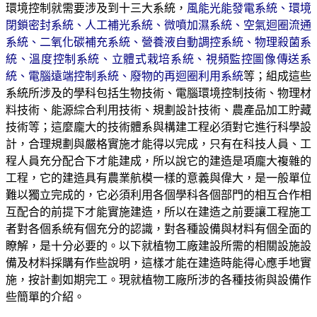
環境控制就需要涉及到十三大系統，
風能光能發電系統、環境
閉鎖密封系統、人工補光系統、微噴加濕系統、空氣迴圈流通
系統、二氧化碳補充系統、營養液自動調控系統、物理殺菌系
統、溫度控制系統、立體式栽培系統、視頻監控圖像傳送系
統、電腦遠端控制系統、廢物的再迴圈利用系統
等；組成這些
系統所涉及的學科包括生物技術、電腦環境控制技術、物理材
料技術、能源綜合利用技術、規劃設計技術、農產品加工貯藏
技術等；這麼龐大的技術體系與構建工程必須對它進行科學設
計，合理規劃與嚴格實施才能得以完成，只有在科技人員、工
程人員充分配合下才能建成，所以說它的建造是項龐大複雜的
工程，它的建造具有農業航模一樣的意義與偉大，是一般單位
難以獨立完成的，它必須利用各個學科各個部門的相互合作相
互配合的前提下才能實施建造，所以在建造之前要讓工程施工
者對各個系統有個充分的認識，對各種設備與材料有個全面的
瞭解，是十分必要的。以下就植物工廠建設所需的相關設施設
備及材料採購有作些說明，這樣才能在建造時能得心應手地實
施，按計劃如期完工。現就植物工廠所涉的各種技術與設備作
些簡單的介紹。