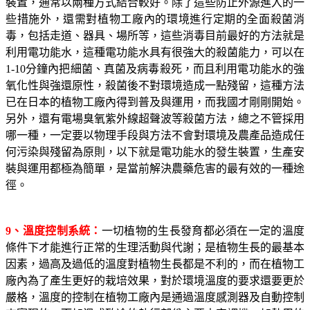
裝置，通常以兩種方式結合較好。除了這些防止外源進入的一
些措施外，還需對植物工廠內的環境進行定期的全面殺菌消
毒，包括走道、器具、場所等，這些消毒目前最好的方法就是
利用電功能水，這種電功能水具有很強大的殺菌能力，可以在
1-10
分鐘內把細菌、真菌及病毒殺死，而且利用電功能水的強
氧化性與強還原性，殺菌後不對環境造成一點殘留，這種方法
已在日本的植物工廠內得到普及與運用，而我國才剛剛開始。
另外，還有電場臭氧紫外線超聲波等殺菌方法，總之不管採用
哪一種，一定要以物理手段與方法不會對環境及農產品造成任
何污染與殘留為原則，以下就是電功能水的發生裝置，生產安
裝與運用都極為簡單，是當前解決農藥危害的最有效的一種途
徑。
9
、溫度控制系統：
一切植物的生長發育都必須在一定的溫度
條件下才能進行正常的生理活動與代謝；是植物生長的最基本
因素，過高及過低的溫度對植物生長都是不利的，而在植物工
廠內為了產生更好的栽培效果，對於環境溫度的要求還要更於
嚴格，溫度的控制在植物工廠內是通過溫度感測器及自動控制