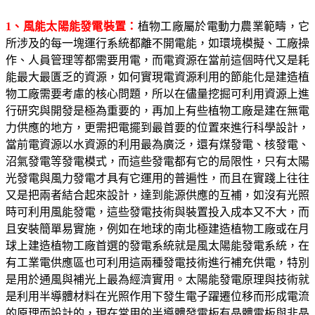
1
、風能太陽能發電裝置：
植物工廠屬於電動力農業範疇，它
所涉及的每一塊運行系統都離不開電能，如環境模擬、工廠操
作、人員管理等都需要用電，而電資源在當前這個時代又是耗
能最大最匱乏的資源，如何實現電資源利用的節能化是建造植
物工廠需要考慮的核心問題，所以在儘量挖掘可利用資源上進
行研究與開發是極為重要的，再加上有些植物工廠是建在無電
力供應的地方，更需把電擺到最首要的位置來進行科學設計，
當前電資源以水資源的利用最為廣泛，還有煤發電、核發電、
沼氣發電等發電模式，而這些發電都有它的局限性，只有太陽
光發電與風力發電才具有它運用的普遍性，而且在實踐上往往
又是把兩者結合起來設計，達到能源供應的互補，如沒有光照
時可利用風能發電，這些發電技術與裝置投入成本又不大，而
且安裝簡單易實施，例如在地球的南北極建造植物工廠或在月
球上建造植物工廠首選的發電系統就是風太陽能發電系統，在
有工業電供應區也可利用這兩種發電技術進行補充供電，特別
是用於通風與補光上最為經濟實用。太陽能發電原理與技術就
是利用半導體材料在光照作用下發生電子躍遷位移而形成電流
的原理而設計的，現在常用的半導體發電板有晶體電板與非晶