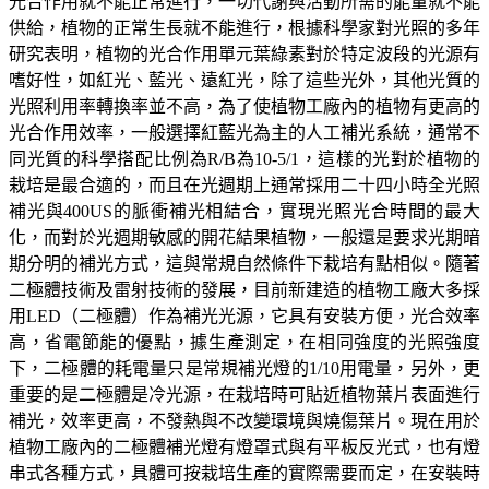
光合作用就不能正常進行，一切代謝與活動所需的能量就不能
供給，植物的正常生長就不能進行，根據科學家對光照的多年
研究表明，植物的光合作用單元葉綠素對於特定波段的光源有
嗜好性，如紅光、藍光、遠紅光，除了這些光外，其他光質的
光照利用率轉換率並不高，為了使植物工廠內的植物有更高的
光合作用效率，一般選擇紅藍光為主的人工補光系統，通常不
同光質的科學搭配比例為
R/B
為
10-5/1
，這樣的光對於植物的
栽培是最合適的，而且在光週期上通常採用二十四小時全光照
補光與
400US
的脈衝補光相結合，實現光照光合時間的最大
化，而對於光週期敏感的開花結果植物，一般還是要求光期暗
期分明的補光方式，這與常規自然條件下栽培有點相似。隨著
二極體技術及雷射技術的發展，目前新建造的植物工廠大多採
用
LED
（二極體）作為補光光源，它具有安裝方便，光合效率
高，省電節能的優點，據生產測定，在相同強度的光照強度
下，二極體的耗電量只是常規補光燈的
1/10
用電量，另外，更
重要的是二極體是冷光源，在栽培時可貼近植物葉片表面進行
補光，效率更高，不發熱與不改變環境與燒傷葉片。現在用於
植物工廠內的二極體補光燈有燈罩式與有平板反光式，也有燈
串式各種方式，具體可按栽培生產的實際需要而定，在安裝時