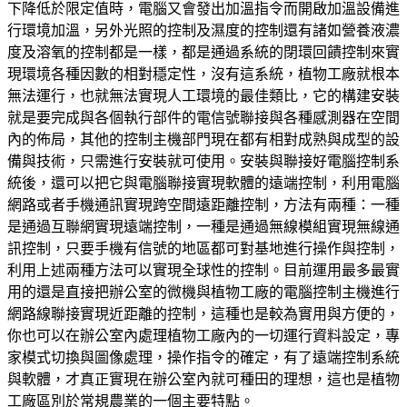
下降低於限定值時，電腦又會發出加溫指令而開啟加溫設備進
行環境加溫，另外光照的控制及濕度的控制還有諸如營養液濃
度及溶氧的控制都是一樣，都是通過系統的閉環回饋控制來實
現環境各種因數的相對穩定性，沒有這系統，植物工廠就根本
無法運行，也就無法實現人工環境的最佳類比，它的構建安裝
就是要完成與各個執行部件的電信號聯接與各種感測器在空間
內的佈局，其他的控制主機部門現在都有相對成熟與成型的設
備與技術，只需進行安裝就可使用。安裝與聯接好電腦控制系
統後，還可以把它與電腦聯接實現軟體的遠端控制，利用電腦
網路或者手機通訊實現跨空間遠距離控制，方法有兩種：一種
是通過互聯網實現遠端控制，一種是通過無線模組實現無線通
訊控制，只要手機有信號的地區都可對基地進行操作與控制，
利用上述兩種方法可以實現全球性的控制。目前運用最多最實
用的還是直接把辦公室的微機與植物工廠的電腦控制主機進行
網路線聯接實現近距離的控制，這種也是較為實用與方便的，
你也可以在辦公室內處理植物工廠內的一切運行資料設定，專
家模式切換與圖像處理，操作指令的確定，有了遠端控制系統
與軟體，才真正實現在辦公室內就可種田的理想，這也是植物
工廠區別於常規農業的一個主要特點。