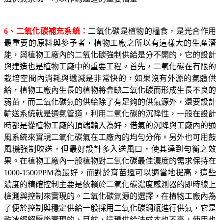
6
、二氧化碳補充系統：
二氧化碳是植物的糧食，是光合作用
最重要的原料與參予者，植物工廠之所以有這樣大的生產潛
能，與植物工廠內的二氧化碳強制供給是分不開的，它的設計
與建造也是植物工廠中的重要工程。首先，二氧化碳在有限的
栽培空間內消耗與遞減是非常快的，如果沒有外源的氣體供
給，植物工廠內生長的植物將會缺二氧化碳而形成生長不良的
弱苗，而二氧化碳氣的供給除了有足夠的供氣源外，還要設計
輸送系統就是通氣管道，利用二氧化碳的沉降性，一般在設計
時都是從植物工廠的頂端輸入為好，借氣的沉降與工廠內的通
風系統來實現二氧化碳氣在工廠內的均勻分佈。另外也可用鼓
風機強制吹送，但最好設計多入送風口，使其達到勻衡之效
果。在植物工廠內一般植物對二氧化碳最佳濃度的需求保持在
1000-1500PPM
為最好，而對於育苗還可以適當地提高，這些
濃度的精確控制主要是依賴於二氧化碳濃度感測器的即時線上
檢測與控制來實現的。二氧化碳氣源的選擇，在植物工廠內為
了便於控制與穩定供給一般採用二氧化碳鋼瓶進行供氣，它是
乾冰經解壓後實現的，目前，這種供給法成本也不高，使用也