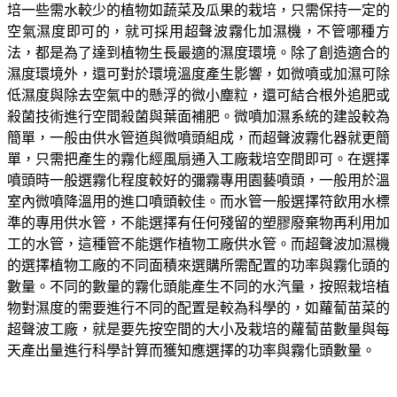
培一些需水較少的植物如蔬菜及瓜果的栽培，只需保持一定的
空氣濕度即可的，就可採用超聲波霧化加濕機，不管哪種方
法，都是為了達到植物生長最適的濕度環境。除了創造適合的
濕度環境外，還可對於環境溫度產生影響，如微噴或加濕可除
低濕度與除去空氣中的懸浮的微小塵粒，還可結合根外追肥或
殺菌技術進行空間殺菌與葉面補肥。微噴加濕系統的建設較為
簡單，一般由供水管道與微噴頭組成，而超聲波霧化器就更簡
單，只需把產生的霧化經風扇通入工廠栽培空間即可。在選擇
噴頭時一般選霧化程度較好的彌霧專用園藝噴頭，一般用於溫
室內微噴降溫用的進口噴頭較佳。而水管一般選擇符飲用水標
準的專用供水管，不能選擇有任何殘留的塑膠廢棄物再利用加
工的水管，這種管不能選作植物工廠供水管。而超聲波加濕機
的選擇植物工廠的不同面積來選購所需配置的功率與霧化頭的
數量。不同的數量的霧化頭能產生不同的水汽量，按照栽培植
物對濕度的需要進行不同的配置是較為科學的，如蘿蔔苗菜的
超聲波工廠，就是要先按空間的大小及栽培的蘿蔔苗數量與每
天產出量進行科學計算而獲知應選擇的功率與霧化頭數量。