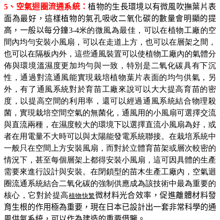
5
、空氣迴圈流通系統：
植物的生長環境以有微風吹撫葉片表
面為最好，這樣植物的氣孔吸收二氧化碳的數量會明顯的提
高，一般以每分鐘
3
-4
米
的微風為最佳，可以在植物工廠的空
間內均勻安裝小風扇，可以在走道上方，也可以在層架之間，
也可以在隔板內外，這些通風裝置可以使植物工廠內的氣體分
佈與環境溫濕度更加均勻與一致，特別是二氧化碳具有下沉
性，通過對流通風能實現栽培植物葉片表面的均勻供氣，另
外，有了通風系統對於育苗工廠來說可以大大提高育苗的密
度，以提高空間的利用率，還可以經過通風系統結合物理殺
菌，實現栽培空間空氣的無菌化，通風用的小風
扇可選擇交流
與直流兩種，在濕度較大的環境下以選擇直流小風扇為好，或
者在用電量不大時可以與太陽能發電系統聯接。在栽培系統中
一般只在空間上方安裝風扇，而對於立體育苗架或層次較密的
情況下，甚至每個層架上都得安裝小風扇，這可因具體的生產
需要來進行設計與安裝。在閉鎖型的苗木生產工廠內，空氣迴
圈流通系統結合二氧化碳的強制供應成為該技術中最為重要的
核心，它對於提高
微材料光合效率，促進離體材料發
植物
快繁
育生根的作用極為重要，現在日本已設計出一套非常科學的通
風供氣系統，可以作為建造的重要借鑒。