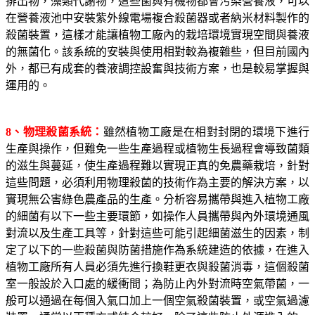
排出物，藻類代謝物，這些菌與有機物都會污染營養液，可以
在營養液池中安裝紫外線電場複合殺菌器或者納米材料製作的
殺菌裝置，這樣才能讓植物工廠內的栽培環境實現空間與養液
的無菌化。該系統的安裝與使用相對較為複雜些，但目前國內
外，都已有成套的養液調控設奮與技術方案，也是較易掌握與
運用的。
8
、物理殺菌系統：
雖然植物工廠是在相對封閉的環境下進行
生產與操作，但難免一些生產過程或植物生長過程會導致菌類
的滋生與蔓延，使生產過程難以實現正真的免農藥栽培，針對
這些問題，必須利用物理殺菌的技術作為主要的解決方案，以
實現無公害綠色農產品的生產。分析容易攜帶與進入植物工廠
的細菌有以下一些主要環節，如操作人員攜帶與內外環境通風
對流以及生產工具等，針對這些可能引起細菌滋生的因素，制
定了以下的一些殺菌與防菌措施作為系統建造的依據，在進入
植物工廠所有人員必須先進行換鞋更衣與殺菌消毒，這個殺菌
室一般設於入口處的緩衝間；為防止內外對流時空氣帶菌，一
般可以通過在每個入氣口加上一個空氣殺菌裝置，或空氣過濾