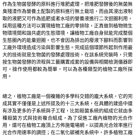
作為生物菌發酵的原料進行堆肥處理，把堆肥發酵後的無菌無
臭殘渣作為營養土配製的原料進行無土栽培，而由其浸出液制
取的液肥又可作為追肥或者水培的營養液進行二次迴圈利用，
採用這種方法可以實現植物工廠的零排除，正真做到植物微生
物環境間和諧共處的生態環境，讓植物工廠自身就能完成整個
生態圈內的能量迴圈，也不會因為排出的廢液下腳料而影響到
工廠外環境造成污染與影響生態。完成這個環節所起到作用最
大的技術就是生物菌的發酵處理技術，在該系統完裝時，只需
按生物菌發酵的流程與工藝購置成套的設備與相關檢測儀器即
可，操作使用都較為簡單，可以為各種類型的植物工廠所採
用。
總之，植物工廠是一個複雜的多學科交錯的龐大系統，它的完
成其實不僅僅是上述所提及的十三大系統，在具體的建造中還
有涉及更多的子系統與子工程，比如殺菌系統的組成它就由多
種殺菌方式與技術複合組成，為了促進工廠內植物的光合作
用，還可在植物工廠頂上方佈施電場網，以提高光合效率進行
光合作用速率的調控；在二氧化碳補充系統中，許多植物工廠