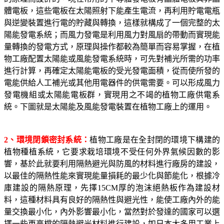
體電板，這些電板在太陽照射下能產生電流，再利用貯電電瓶
與逆變裝置進行電的貯藏與轉換，這樣就構成了一個完整的太
陽能發電系統；而風力發電是利用風力對風扇的帶動而實現能
量轉換的發電方式，原理與操作都較為簡單而容易掌握，在植
物工廠配置太陽能或風能發電系統時，可先對補光所需的功率
進行計算，再確定太陽能電板的受光發電面積，從而使所發的
電能供給人工補光或其他用電器件的供電需要。可以形成風力
發電機組或太陽能電板群，實現用之不竭的植物工廠供電系
統。下圖就是太陽能及風能發電裝置在植物工廠上的運用。
2
、環境閉鎖密封系統：
植物工廠是在全封閉的環境下構建的
植物種植系統，它要求栽培環境不受任何外界氣候因數的影
響，基於此就要利用隔熱避光與防風的材料進行廠房的建設，
以最佳的隔熱性能來實現能量損耗的最少化與節能化，根據冷
庫建設的隔熱原理，先擇
15CM
厚的泡沫絕熱板作為建設材
料，這種材料具有良好的隔熱性與避光性，能使工廠內外的能
量交換最小化，內外影響最小化，當然對於發達的國家可以選
擇一些更高檔的隔熱避光材料進行建設，如日本大多用工業上