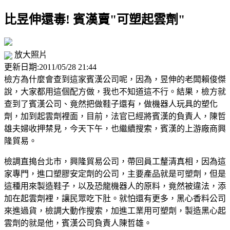
比昱伸還毒! 賓漢賣"可塑起雲劑"
放大照片
更新日期:2011/05/28 21:44
檢方為什麼會查到這家賓漢公司呢，因為，昱伸的老闆賴俊傑
說，大家都用這個配方做，我也不知道這不行。結果，檢方就
查到了賓漢公司、竟然把做鞋子還有，做機器人玩具的塑化
劑，加到起雲劑裡面，目前，法官已經將賓漢的負責人，陳哲
雄夫婦收押禁見，今天下午，也繼續搜索，賓漢的上游廠商興
隆貿易。
檢調直搗台北市，興隆貿易公司，帶回員工釐清真相，因為這
家專門，進口塑膠安定劑的公司，主要產品就是可塑劑，但是
這種用來製造鞋子，以及恐龍機器人的原料，竟然被違法，添
加在起雲劑裡，讓民眾吃下肚。就怕還有更多，黑心香料公司
來進過貨，檢調大動作搜索，加進工業用可塑劑，製造黑心起
雲劑的就是他，賓漢公司負責人陳哲雄。