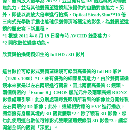
像。最高放大倍率為 20x*2，並且擁有從 0.9 倍起跳的流暢變
焦能力，並有其他雙筒望遠鏡無法提供的自動對焦能力。另
外，即使以高放大倍率進行拍攝，Optical SteadyShot™10 倍
三向式光學防手震也能確保獲得清晰穩定的影像，為雙筒望遠
鏡的歷史寫下新里程。
*1 根據 2011 年 8 月 19 日發布時 AVCHD 錄影能力。
*2 開啟數位變焦功能。
欣賞與拍攝栩栩如生的 full HD / 3D 影片
這台數位可錄影式雙筒望遠鏡可錄製高畫質的 full HD 影片
（1920 x 1080）*1，並有優秀的細節呈現能力。由於雙筒望遠
鏡本來就是以左右兩眼進行觀看，因此兩個高畫質 G 鏡頭、
兩個精密的「Exmor R」CMOS 感光元件及兩顆高速 BIONZ
影像處理引擎，能分別處理每隻眼睛所看到的影像並分開錄製
左右兩眼的 3D 影像；此外，透過相對應的 EVF 進行播放，
讓您擁有身歷其境的 3D 觀賞體驗*2。除了觀看 3D 影像，您
也能使用這台數位可錄影式雙眼望遠鏡錄製 3D 影像*3，讓您
開創全新的觀賞「深度」。