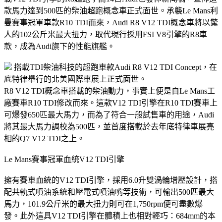
款馬力達到500匹的柴油超跑概念車正式面世。承襲Le Mans利
曼賽事冠軍車款R10 TDI而來，Audi R8 V12 TDI概念車將以驚
人的102公斤米最大扭力，取代現行採用FSI V8引擎的R8車
款，成為Audi旗下的性能旗艦。
搭載TDI柴油科技的超跑車款Audi R8 V12 TDI Concept，在
底特律舉行的北美國際車展上正式面世。
R8 V12 TDI概念車搭載的柴油動力，事實上便是自Le Mans工
廠賽車R10 TDI修改而來。這款V12 TDI引擎在R10 TDI賽車上
可爆發650匹最大馬力，而為了符合一般試售車的用途，Audi
將其最大馬力調校為500匹，並首度搭載於去年底特律車展亮
相的Q7 V12 TDI之上。
Le Mans賽事冠軍血統V12 TDI引擎
擁有賽車血統的V12 TDI引擎，採用6.0升雙渦輪增壓設計，搭
配共軌式噴油系統和壓電式噴油嘴等技術，可輸出500匹最大
馬力，101.9公斤米的最大扭力則可在1,750rpm便可盡數爆
發。此外這具V12 TDI引擎在體積上也相對輕巧：684mm的本