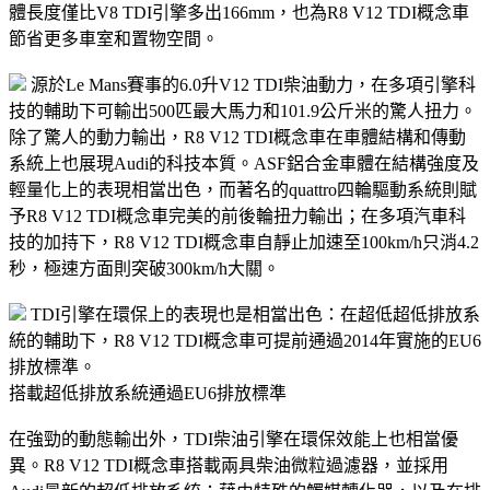
體長度僅比V8 TDI引擎多出166mm，也為R8 V12 TDI概念車
節省更多車室和置物空間。
源於Le Mans賽事的6.0升V12 TDI柴油動力，在多項引擎科
技的輔助下可輸出500匹最大馬力和101.9公斤米的驚人扭力。
除了驚人的動力輸出，R8 V12 TDI概念車在車體結構和傳動
系統上也展現Audi的科技本質。ASF鋁合金車體在結構強度及
輕量化上的表現相當出色，而著名的quattro四輪驅動系統則賦
予R8 V12 TDI概念車完美的前後輪扭力輸出；在多項汽車科
技的加持下，R8 V12 TDI概念車自靜止加速至100km/h只消4.2
秒，極速方面則突破300km/h大關。
TDI引擎在環保上的表現也是相當出色：在超低超低排放系
統的輔助下，R8 V12 TDI概念車可提前通過2014年實施的EU6
排放標準。
搭載超低排放系統通過EU6排放標準
在強勁的動態輸出外，TDI柴油引擎在環保效能上也相當優
異。R8 V12 TDI概念車搭載兩具柴油微粒過濾器，並採用