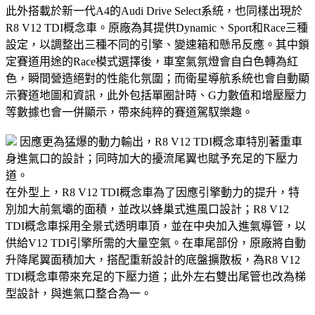
此外搭載於新一代A4的Audi Drive Select系統，也同樣出現於
R8 V12 TDI概念車。原廠為其提供Dynamic、Sport和Race三種
設定，以調整出三種不同的引擎、變速箱和懸吊反應。其中鎖
定賽道用途的Race模式選擇後，車室氣氛燈會自白色轉為紅
色，瞬間營造絕對的性能化氛圍；而衛星導航系統也會自動顯
示賽道地圖和資訊，此外包括單圈計時、G力數值和增壓壓力
等數據也會一併顯示，帶來純粹的賽道駕馭樂趣。
因應更為猛爆的動力輸出，R8 V12 TDI概念車特別著重車
身進氣口的設計；同時加大的擾流尾翼也賦予充足的下壓力
道。
在外型上，R8 V12 TDI概念車為了因應引擎動力的提升，特
別加大前氣壩的面積，並改以蜂巢式進風口設計；R8 V12
TDI概念車採用全景式透明車頂，並在中央加入進氣導管，以
供給V12 TDI引擎所需的大量空氣。在車尾部份，原廠將自動
升降尾翼面積加大，搭配重新設計的底盤擴散板，為R8 V12
TDI概念車帶來充足的下壓力道；此外左右雙出尾管也改為梯
型設計，與進氣口整合為一。