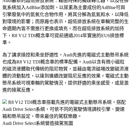
Audi最新的超低排放系統：藉由特殊的觸媒轉化器，以及在排
氣系統加入AdBlue添加劑，以尿素為主要成份的AdBlue可與
引擎廢氣中的氮氧化合物作用，將其分解為氮氣和水，以降低
對環境的影響；而原廠也表示，超低排放系統在車輛完整的生
命週期內皆不需進行更換或填充。而在超低排放系統的加持
下，R8 V12 TDI概念車可提前通過2014年實施的EU6排放標
準。
為了講求操控和乘坐舒適性，Audi先進的電磁式主動懸吊系統
也成為R8 V12 TDI概念車的標準配備。Audi以含有微小磁粒
的磁流液體取代傳統的阻尼物質，並藉由電流磁場改變磁流液
體的流動黏性，以達到連續改變阻尼反應的效果。電磁式主動
懸吊系統可視車輛的駕駛情況，提供舒適的乘坐感受，或是激
進的操駕反應。
R8 V12 TDI概念車搭載先進的電磁式主動懸吊系統，搭配
Audi Drive Select系統，可依不同的駕駛情境調校引擎、變速
箱和懸吊設定，帶來最佳的駕馭樂趣。
Audi Drive Select系統營造操駕氛圍