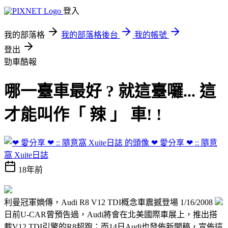
登入
我的部落格
我的部落格後台
我的帳號
登出
勁車酷報
哪一臺車最好 ? 就這臺囉... 這
才能叫作「 辣 」 車! !
❤ 愛分享 ❤ :: 隨意
窩 Xuite日誌
18年前
利曼冠軍嫡傳，Audi R8 V12 TDI概念車震撼登場 1/16/2008
日前U-CAR曾預告過，Audi將會在北美國際車展上，推出搭
載V12 TDI引擎的R8超跑；而14日Audi也發佈新聞稿，宣佈這