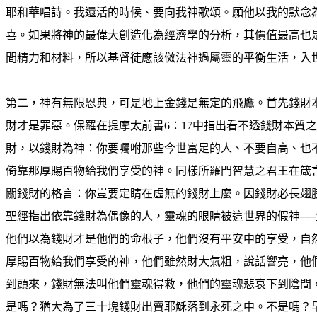
耶和華唱詩。我還活的時候、要向我神歌頌。願他以我的默念
喜。如果將神的最偉大創造化為經濟學的分析，其價值最高也
間精力和材料，所以基督徒應該傚法神過屬靈的平衡生活，入
第二，神有無限恩典，可是地上金錢是無定的飛鷹。首先錢財
財才是罪惡。保羅在提摩太前書6：17中指出看不透錢財本質
財，以錢財為神：你要囑咐那些今世富足的人、不要自高、也
倚靠那厚賜百物給我們享受的神。同樣所羅門智慧之君王在箴言
關錢財的格言：你豈要定睛在虛無的錢財上麼。因錢財必長翅
聖經指出依靠錢財為偶像的人，靈魂的眼睛被這世界的假神─
他們以為錢財才是他們的命根子，他們沒有平安中的享受，自
厚賜百物給我們享受的神，他們雖然財大氣粗，說話響亮，他
到頭來，錢財無法叫他們靈魂得救，他們的靈魂悲哀下到陰間
是嗎？猶大為了三十塊錢財出賣耶穌落到永死之中。不是嗎？