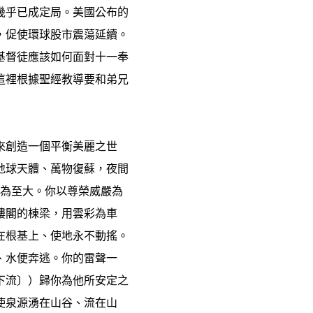
幾乎已成定局。美國公布的
，促使環球股市震蕩延續。
基督徒應該如何面對十一奉
這裡根據聖經教導要和弟兄
來創造一個平衡美麗之世
地球天體、萬物復蘇，夜間
你為至大。你以尊榮威嚴為
樓閣的棟梁，用雲彩為車
在根基上、使地永不動搖。
、水便奔逃。你的雷聲一
下流〕）歸你為他所安定之
使泉源湧在山谷、流在山