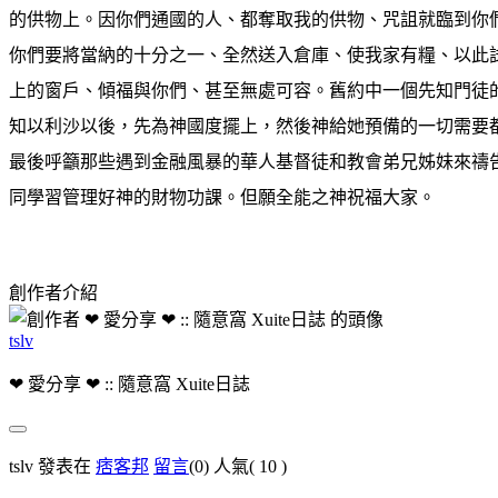
的供物上。因你們通國的人、都奪取我的供物、咒詛就臨到你
你們要將當納的十分之一、全然送入倉庫、使我家有糧、以此
上的窗戶、傾福與你們、甚至無處可容。舊約中一個先知門徒
知以利沙以後，先為神國度擺上，然後神給她預備的一切需要
最後呼籲那些遇到金融風暴的華人基督徒和教會弟兄姊妹來禱
同學習管理好神的財物功課。但願全能之神祝福大家。
創作者介紹
tslv
❤ 愛分享 ❤ :: 隨意窩 Xuite日誌
tslv 發表在
痞客邦
留言
(0)
人氣(
10
)