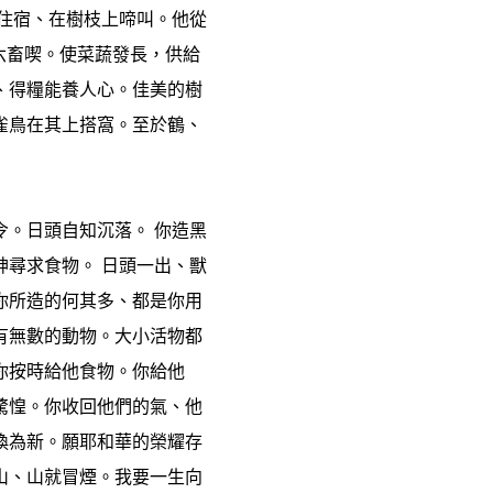
住宿、在樹枝上啼叫。他從
六畜喫。使菜蔬發長，供給
、得糧能養人心。佳美的樹
雀鳥在其上搭窩。至於鶴、
。日頭自知沉落。 你造黑
尋求食物。 日頭一出、獸
你所造的何其多、都是你用
有無數的動物。大小活物都
你按時給他食物。你給他
驚惶。你收回他們的氣、他
換為新。願耶和華的榮耀存
山、山就冒煙。我要一生向