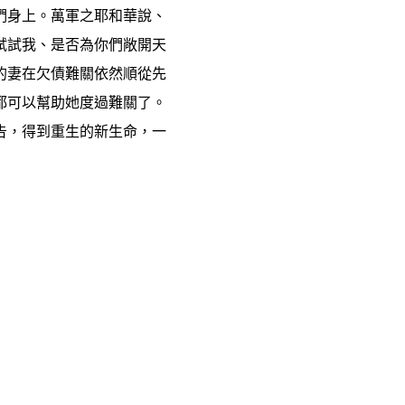
們身上。萬軍之耶和華說、
試試我、是否為你們敞開天
的妻在欠債難關依然順從先
都可以幫助她度過難關了。
告，得到重生的新生命，一