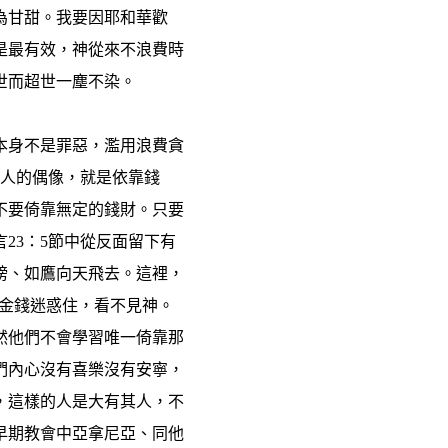
為甘甜。我要因耶和華歡
是最有效，神從來不浪費時
世而超世一塵不染。
本身不是罪惡，濫用浪費貪
之人的偶像，就是依靠錢
不要倚靠無定的錢財。只要
23：5節中從反面留下有
膀、如鷹向天飛去。這裡，
─金錢迷惑住，看不見神。
然他們不會學習唯一倚靠那
們內心沒有喜樂沒有安寧，
，這樣的人是大有其人，不
早期教會中亞拿尼亞、同他