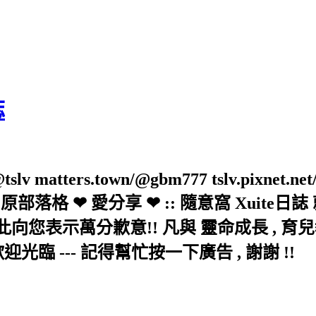
誌
slv matters.town/@gbm777 tslv.pixnet.net
elove/twblog 原部落格 ❤ 愛分享 ❤ :: 隨意
示萬分歉意!! 凡與 靈命成長 , 育兒教育 
歡迎光臨 --- 記得幫忙按一下廣告 , 謝謝 !!