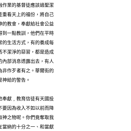
融作業的基督徒應該過聖潔
徒重看天上的福份，將自己
神的教會，奉獻給社會公益
得到一點教訓，他們在平時
常的生活方式，有的養成每
活不潔淨的惡習，都是造成
的內部消息透露出去，有人
為非作歹者有之。華爾街的
是神給的警告。
地奉獻﹐教育信徒有天國投
不要因為收入不如以前而降
取神之物呢。你們竟奪取我
在當納的十分之一、和當獻