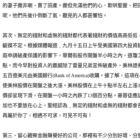
的妻子撒非喇、賣了田產。撒但充滿他們的心、欺哄聖靈、把
呢。他們先後仆倒斷了氣，聽見的人都甚懼怕。
其次，無定的錢財和虛無的錢財都代表著錢財的價值高高低低
齪摸不定。根據媒體報道﹐九月十五日上午受美國第四大投資
庭申請破產保護的影響下，華爾街股市開盤半小時之內，道瓊工
點。而今早對投資人的震撼除了雷曼兄弟宣佈破產外，美林證券(Merril
五百億美元由美國銀行(Bank of America)收購。據了解，這
使美林股價在開盤之後大漲。美林股價在上午十點半左右上漲3
價卻呈現下滑，在開盤一小時之內跌了13個百分點。基督徒應
加也不要放在心上，聖經認為﹐無定的錢財和虛無的錢財都會
再屬於你了，相遇不可求，可見不可有！
第三，留心觀察金融聲譽好的公司，那裡有不少分別好壞、分