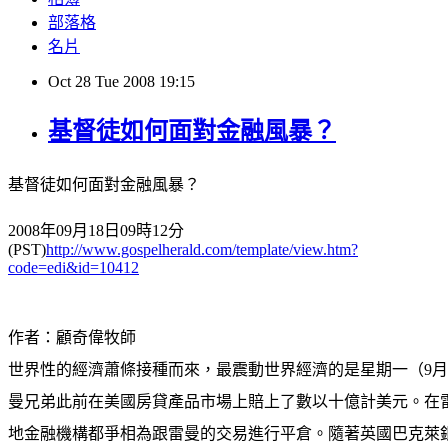
部落格
名片
Oct
28
Tue
2008
19:15
基督徒如何面對金融風暴？
基督徒如何面對金融風暴？
2008年09月18日09時12分
(PST)
http://www.gospelherald.com/template/view.htm?
code=edi&id=10412
作者：顧奇偉牧師
世界性的經濟蕭條接種而來，最震動世界經濟的是星期一（9月
曼兄弟此前在美國房貸產品市場上賠上了數以十億計美元。在
地金融機構都爭相為跟雷曼的交易進行平倉。隨著英國巴克萊