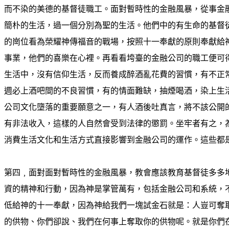
而不染的美德的基督徒職工。面對暫時性的金融風暴，從事金
簡朴的生活，過一個分別為聖的生活。他們中的有生命的基督
的崗位看為榮耀神傳福音的戰場，按照十一奉獻的原則奉獻給
事業，他們的喜樂在心裡。再看看垮臺的金融公司的職工便可
生活中，沒有信仰生活，反而養成醉酒亂花費的習慣，有不正
週必上酒吧間的不良習慣，有的情面難缺，抽煙喝酒，染上生
公司文化墮落的重要願意之一，有人酒後吐真言，將不該公開
有非法收入，這樣的人自然會受到法律的懲罰。坐牢者有之，
消費生活文化和生活方式直接影響到金融公司的運作。這些都
第四﹐面對面對暫時性的金融風暴，教會應該教育基督徒多多
資的精神和行動，因為神是掌管萬有，包括金融公司和系統，
低給神的十一奉獻，因為神給我們一塊試金石就是：人豈可奪
的供物、你們卻說、我們在何事上奪取你的供物呢。就是你們