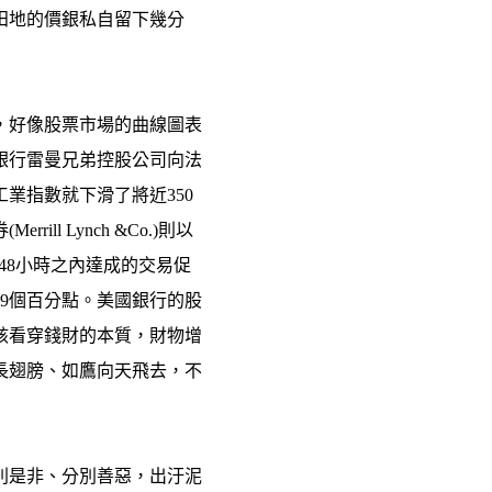
田地的價銀私自留下幾分
，好像股票市場的曲線圖表
銀行雷曼兄弟控股公司向法
業指數就下滑了將近350
l Lynch &Co.)則以
項在48小時之內達成的交易促
9個百分點。美國銀行的股
該看穿錢財的本質，財物增
長翅膀、如鷹向天飛去，不
別是非、分別善惡，出汙泥