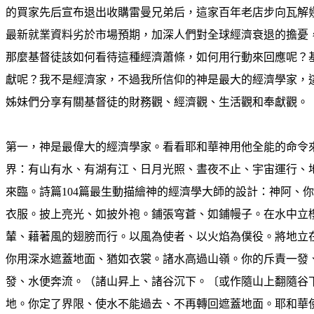
的買家先后宣布退出收購雷曼兄弟后，這家百年老店步向瓦解
最新就業資料劣於市場預期，加深人們對全球經濟衰退的擔憂
那麼基督徒該如何看待這種經濟蕭條，如何用行動來回應呢？
獻呢？我不是經濟家，不過我所信仰的神是最大的經濟學家，
姊妹們分享有關基督徒的財務觀、經濟觀、生活觀和奉獻觀。
第一，神是最偉大的經濟學家。看看耶和華神用他全能的命令
界：有山有水、有湖有江、日月光照、晝夜不止、宇宙運行、
來臨。詩篇104篇最生動描繪神的經濟學大師的設計：神阿、
衣服。披上亮光、如披外袍。鋪張穹蒼、如鋪幔子。在水中立
輦、藉著風的翅膀而行。以風為使者、以火焰為僕役。將地立
你用深水遮蓋地面、猶如衣裳。諸水高過山嶺。你的斥責一發
發、水便奔流。（諸山昇上、諸谷沉下。〔或作隨山上翻隨谷
地。你定了界限、使水不能過去、不再轉回遮蓋地面。耶和華