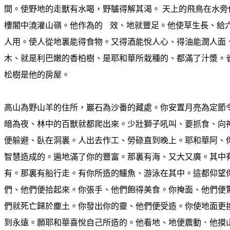
間。使野地的走獸有水喝，野驢得解其渴。 天上的飛鳥在水旁
樓閣中澆灌山嶺。他作為的
效、地就豐足。他使草生長、給
人用。使人從地裏能得食物。又得酒能悅人心、得油能潤人面
木、就是利巴嫩的香柏樹、是耶和華所栽種的、都滿了汁漿。
松樹是他的房屋。
高山為野山羊的住所，巖石為沙番的藏處。你安置月亮為定節令
暗為夜、林中的百獸就都爬出來。少壯獅子吼叫、要抓食、向神
便躲避、臥在洞裏。人出去作工、勞碌直到晚上。耶和華阿、
智慧造成的。遍地滿了你的豐富。那裏有海、又大又廣。其中
有。那裏有船行走。有你所造的鱷魚、游泳在其中。這都仰望
們、他們便拾起來。你張手、他們飽得美食。你掩面、他們便
們就死亡歸於塵土。你發出你的靈、他們便受造。你使地面更
到永遠。願耶和華喜悅自己所造的。他看地、地便震動．他摸