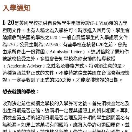
入學通知
I-20
是美國學校提供自費留學生申請簽證(F-1 Visa)時的入學
證明文件，也有人稱之為入學許可。時序進入四月份，學生會
陸續收到美國的學校之I-20。一般自費留學生的入學證明文件
為I-20；公費生則為 IAP-66。有些學校在核發I-20之前，會先
由系所寄出一份賀函﹝Admission Letter﹞，這封信除了通知你
被該校接受之外，多還會告知學校為你安排的指導教授
﹝Academic Adviser﹞之姓名及聯絡方式。特別須注意的是，
這種賀函並非正式的文件，不能持該信去美國在台協會辦理簽
證。一定要收到了正式的I-20之後，才能安排簽證的日期。
想去就讀的學校：
收到決定前往就讀之學校的入學許可之後，首先須檢查姓名及
出生日期是否正確，這兩項一定要與護照上的資料相同。再則
須檢查第五項的報到日期是否合理及第十項的學生顧問簽名有
無疏漏。如果上述某項有問題時，應將入學許可退回原寄，並
附上正確的資料，請求核發新的入學許可。若無任何疏失，則