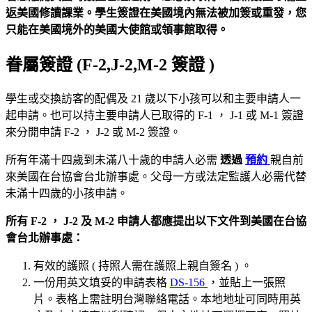
返美國修讀課業。學生簽證在美國境內無法被加簽或重發，您
只能在美國境外的美國大使館或領事館取得。
眷屬簽證
(F-2,J-2,M-2
簽證
)
學生或交換訪客的配偶及 21 歲以下小孩可以和主要申請人一
起申請。也可以持主要申請人已取得的 F-1 ， J-1 或 M-1 簽證
來分開申請 F-2 ， J-2 或 M-2 簽證。
所有年滿十四歲到未滿八十歲的申請人必需
透過
預約
親自前
來美國在台協會台北辦事處。父母一方或法定監護人必需代替
未滿十四歲的小孩申請。
所有
F-2
，
J-2
及
M-2
申請人都應提出以下文件到美國在台協
會台北辦事處：
有效的護照 ( 持照人需在護照上親自簽名 ) 。
一份用英文填妥的申請表格
DS-156
，並貼上一張照
片。表格上需註明台灣聯絡電話。本地地址可同時用英