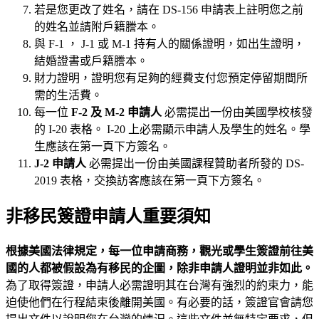
若是您更改了姓名，請在 DS-156 申請表上註明您之前
的姓名並請附戶籍謄本。
與 F-1 ， J-1 或 M-1 持有人的關係證明，如出生證明，
結婚證書或戶籍謄本。
財力證明，證明您有足夠的經費支付您預定停留期間所
需的生活費。
每一位
F-2
及
M-2
申請人
必需提出一份由美國學校核發
的 I-20 表格。 I-20 上必需顯示申請人及學生的姓名。學
生應該在第一頁下方簽名。
J-2
申請人
必需提出一份由美國課程贊助者所發的 DS-
2019 表格，交換訪客應該在第一頁下方簽名。
非移民簽證申請人重要須知
根據美國法律規定，每一位申請商務，觀光或學生簽證前往美
國的人都被假設為有移民的企圖，除非申請人證明並非如此。
為了取得簽證，申請人必需證明其在台灣有強烈的約束力，能
迫使他們在行程結束後離開美國。有必要的話，簽證官會請您