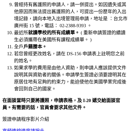
曾經持有舊護照的申請人，請一併提出。如因遺失或其
他原因而無法提出舊護照的人，可提出一份歷年的入出
境記錄，請向本地入出境管理局申請，地址是 ：台北市
廣州街 15 號，電話： 02-2388-9393 。
最近所
就讀學校的所有成績單。
( 重新申請簽證的續讀
生必須攜帶在美國所有課程成績單。 )
全戶
戶籍謄本。
若您曾經更改姓名，請在 DS-156 申請表上註明您之前
的姓名。
如果求學的費用是由他人資助，則申請人應該提供文件
說明其與資助者的關係。申請學生簽證必須要證明其在
原居住地有足夠的約束力，能迫使他在美國學業完成後
會回到自己的國家。
在面談當時只要將護照，申請表格，及
I-20
遞交給面談官
員。有需要的話，官員會要求其他文件。
簽證申請程序影片介紹
寬頻連線速度請按此