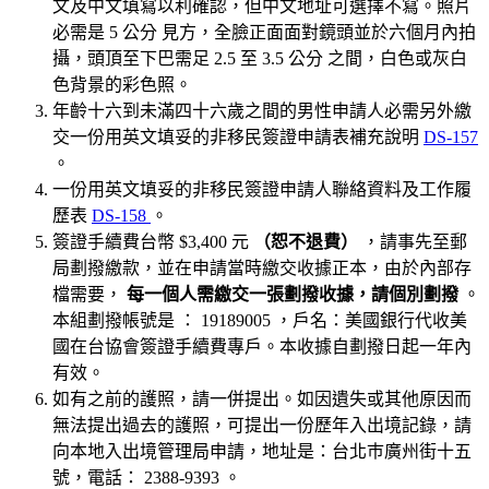
文及中文填寫以利確認，但中文地址可選擇不寫。照片
必需是 5 公分 見方，全臉正面面對鏡頭並於六個月內拍
攝，頭頂至下巴需足 2.5 至 3.5 公分 之間，白色或灰白
色背景的彩色照。
年齡十六到未滿四十六歲之間的男性申請人必需另外繳
交一份用英文填妥的非移民簽證申請表補充說明
DS-157
。
一份用英文填妥的非移民簽證申請人聯絡資料及工作履
歷表
DS-158
。
簽證手續費台幣 $3,400 元
（恕不退費）
，請事先至郵
局劃撥繳款，並在申請當時繳交收據正本，由於內部存
檔需要，
每一個人需繳交一張劃撥收據，請個別劃撥
。
本組劃撥帳號是 ： 19189005 ，戶名：美國銀行代收美
國在台協會簽證手續費專戶。本收據自劃撥日起一年內
有效。
如有之前的護照，請一併提出。如因遺失或其他原因而
無法提出過去的護照，可提出一份歷年入出境記錄，請
向本地入出境管理局申請，地址是：台北巿廣州街十五
號，電話： 2388-9393 。