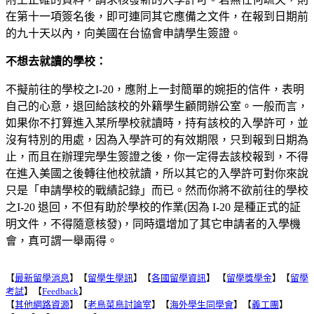
在第十一項簽名後，即可連同其它應備之文件，在報到日期前
的九十天以內，向美國在台協會申請學生簽證。
不想去就讀的學校：
不擬前往的學校之I-20，應附上一封簡單的婉拒的信件，表明
自己的心意，退回給該校的外籍學生顧問辦公室。一般而言，
如果你不打算進入某所學校就讀時，持有該校的入學許可，並
沒有特別的用處，因為入學許可的有效期限，只到報到日期為
止，而且在辦理完學生簽證之後，你一定得去該校報到，不得
在進入美國之後轉往他校就讀，所以其它的入學許可對你來說
只是「申請學校的戰績記錄」而已。然而你將不欲前往的學校
之I-20 退回，不但有助於學校的作業(因為 I-20 是種正式的証
明文件，不得隨意核發)，同時還增加了其它申請者的入學機
會，真可謂一舉兩得。
【
最新留學消息
】【
留學生學訊
】【
各國留學資訊
】 【
留學獎學金
】【
留學
考試
】【
Feedback
】
【
其他網路資源
】【
老鳥菜鳥討論室
】【
海外學生同學會
】【
義工團
】