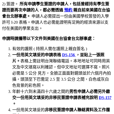
2) 簽證。
所有申請學生簽證的申請人，包括曾經持有學生簽
證而要再次申請的人，都必需透過
預約
親自前來美國在台協
會台北辦事處。
申請人必需提出一份由美國學校簽發的入學
許可 I-20 表格。申請人也必需能證明有足夠的經濟來源以支
付在美國的學業支出。
申請時請攜帶以下文件到美國在台協會台北辦事處：
有效的護照 ( 持照人需在護照上親自簽名 )
一份用英文填妥的申請表格
DS-156
，並貼上一張照
片。
表格上需註明台灣聯絡電話。本地地址可同時用英
文及中文填寫以利確認，但中文地址可選擇不寫。照片
必需是 5 公分 見方，全臉正面面對鏡頭並於六個月內拍
攝，頭頂至下巴需足 2.5 至 3.5 公分 之間，白色或灰白
色背景的彩色照。
年齡十六到未滿四十六歲之間的
男性申請人必需另外繳
交一份用英文填妥的非移民簽證申請表補充說明
DS-157
。
一份用英文填妥的
非移民簽證申請人聯絡資料及工作履