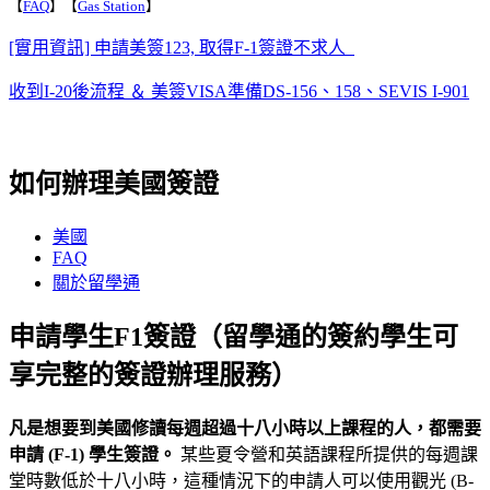
【
FAQ
】【
Gas Station
】
[實用資訊] 申請美簽123, 取得F-1簽證不求人
收到I-20後流程 ＆ 美簽VISA準備DS-156、158、SEVIS I-901
如何辦理美國簽證
美國
FAQ
關於留學通
申請學生F1簽證（留學通的簽約學生可
享完整的簽證辦理服務）
凡是想要到美國修讀每週超過十八小時以上課程的人，都需要
申請
(F-1)
學生簽證。
某些夏令營和英語課程所提供的每週課
堂時數低於十八小時，這種情況下的申請人可以使用觀光 (B-