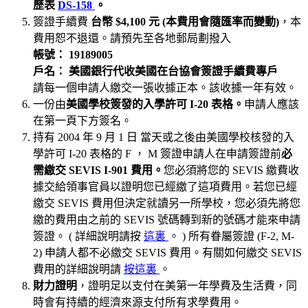
歷表
DS-158
。
簽證手續費
台幣
$4,100
元 (本費用會隨匯率而變動)
，本
費用恕不退還。請預先至各地郵局劃撥入
帳號： 19189005
戶名： 美國銀行代收美國在台協會簽證手續費專戶
請每一個申請人繳交一張收據正本。該收據一年有效。
一份由
美國學校簽發的入學許可 I-20 表格。
申請人應該
在第一頁下方簽名。
持有 2004 年 9 月 1 日 當天或之後由美國學校核發的入
學許可 I-20 表格的 F ， M 簽證申請人在申請簽證前
必
需繳交 SEVIS I-901 費用。
您必須將您的 SEVIS 繳費收
據交給領事官員以證明您已經繳了這項費用。若您已經
繳交 SEVIS 費用但決定就讀另一所學校，您必須先將您
繳的費用由之前的 SEVIS 號碼轉到新的號碼才能來申請
簽證。 ( 詳細說明請按
這裏
。 ) 所有眷屬簽證 (F-2, M-
2) 申請人都不必繳交 SEVIS 費用。有關如何繳交 SEVIS
費用的詳細說明請
按這裏
。
財力證明
，證明足以支付在美第一年學費及生活費，同
時會有持續的經濟來源支付所有求學費用。