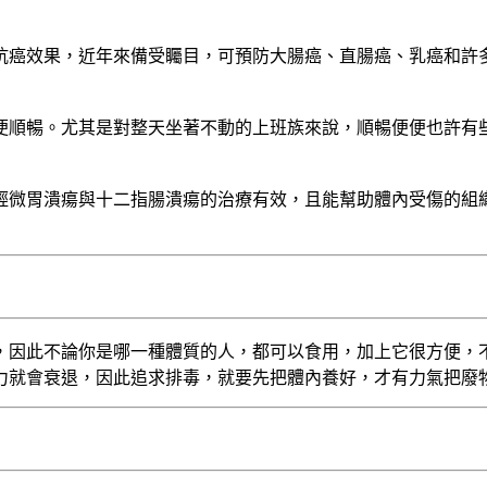
抗癌效果，近年來備受矚目，可預防大腸癌、直腸癌、乳癌和許
便順暢。尤其是對整天坐著不動的上班族來說，順暢便便也許有
對輕微胃潰瘍與十二指腸潰瘍的治療有效，且能幫助體內受傷的組
，因此不論你是哪一種體質的人，都可以食用，加上它很方便，
力就會衰退，因此追求排毒，就要先把體內養好，才有力氣把廢