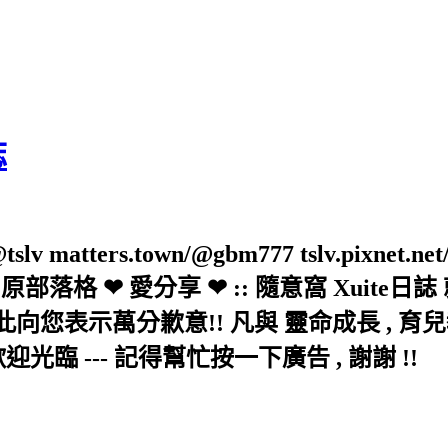
誌
slv matters.town/@gbm777 tslv.pixnet.net
elove/twblog 原部落格 ❤ 愛分享 ❤ :: 隨意
示萬分歉意!! 凡與 靈命成長 , 育兒教育 
歡迎光臨 --- 記得幫忙按一下廣告 , 謝謝 !!