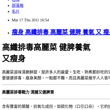
部落格
名片
Mar
17
Thu
2011
16:54
瘦身 高纖排毒 高麗菜 健脾 養氣 又 
高纖排毒高麗菜 健脾養氣
又瘦身
高麗菜滋味清脆鮮甜，是許多人的最愛。生吃、熟煮都好吃的它
要健康排毒、瘦身美顏，一點都不難。而且高麗菜幾乎人人皆
高麗菜排毒戰力 清腸又健脾胃
含有豐富的葉酸、抗氧化成份，如硫化物（口引口朵），它的