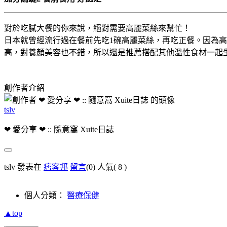
對於吃膩大餐的你來說，絕對需要高麗菜絲來幫忙！
日本就曾經流行過在餐前先吃1碗高麗菜絲，再吃正餐。因為
高，對養顏美容也不錯，所以還是推薦搭配其他溫性食材一起
創作者介紹
tslv
❤ 愛分享 ❤ :: 隨意窩 Xuite日誌
tslv 發表在
痞客邦
留言
(0)
人氣(
8
)
個人分類：
醫療保健
▲top