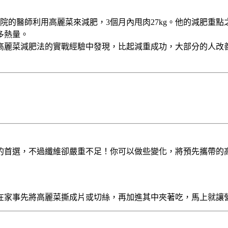
的醫師利用高麗菜來減肥，3個月內甩肉27kg。他的減肥重點
多熱量。
高麗菜減肥法的實戰經驗中發現，比起減重成功，大部分的人改
的首選，不過纖維卻嚴重不足！你可以做些變化，將預先攜帶的
在家事先將高麗菜撕成片或切絲，再加進其中夾著吃，馬上就讓