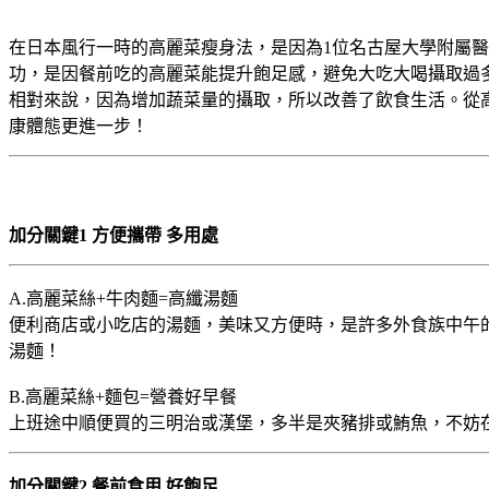
在日本風行一時的高麗菜瘦身法，是因為1位名古屋大學附屬醫院
功，是因餐前吃的高麗菜能提升飽足感，避免大吃大喝攝取過
相對來說，因為增加蔬菜量的攝取，所以改善了飲食生活。從
康體態更進一步！
加分關鍵1 方便攜帶 多用處
A.高麗菜絲+牛肉麵=高纖湯麵
便利商店或小吃店的湯麵，美味又方便時，是許多外食族中午
湯麵！
B.高麗菜絲+麵包=營養好早餐
上班途中順便買的三明治或漢堡，多半是夾豬排或鮪魚，不妨
加分關鍵2 餐前食用 好飽足