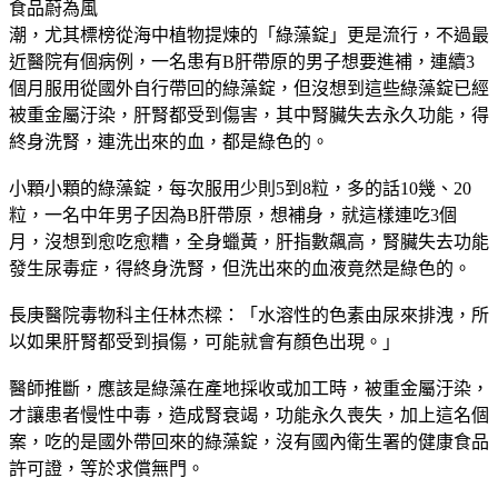
食品蔚為風
潮，尤其標榜從海中植物提煉的「綠藻錠」更是流行，不過最
近醫院有個病例，一名患有B肝帶原的男子想要進補，連續3
個月服用從國外自行帶回的綠藻錠，但沒想到這些綠藻錠已經
被重金屬汙染，肝腎都受到傷害，其中腎臟失去永久功能，得
終身洗腎，連洗出來的血，都是綠色的。
小顆小顆的綠藻錠，每次服用少則5到8粒，多的話10幾、20
粒，一名中年男子因為B肝帶原，想補身，就這樣連吃3個
月，沒想到愈吃愈糟，全身蠟黃，肝指數飆高，腎臟失去功能
發生尿毒症，得終身洗腎，但洗出來的血液竟然是綠色的。
長庚醫院毒物科主任林杰樑：「水溶性的色素由尿來排洩，所
以如果肝腎都受到損傷，可能就會有顏色出現。」
醫師推斷，應該是綠藻在產地採收或加工時，被重金屬汙染，
才讓患者慢性中毒，造成腎衰竭，功能永久喪失，加上這名個
案，吃的是國外帶回來的綠藻錠，沒有國內衛生署的健康食品
許可證，等於求償無門。