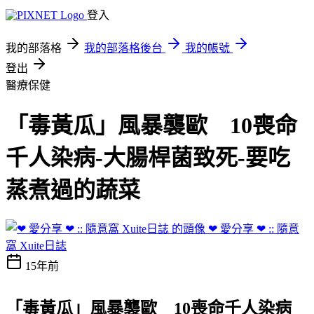
登入
我的部落格
我的部落格後台
我的帳號
登出
醫療保健
「毒黃瓜」風暴襲歐 10喪命
千人染病-大腸桿菌致死-要吃
蒸煮過的蔬菜
❤ 愛分享 ❤ :: 隨意
窩 Xuite日誌
15年前
「毒黃瓜」風暴襲歐 10喪命千人染病