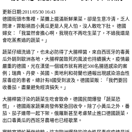
更新日期:2011/05/30 16:43
德國街頭市集裡，菜攤上擺滿新鮮果菜，卻是生意冷清，乏人
問津，罪魁禍首小黃瓜更是人見人怕，沒人敢吃下肚。 德國
婦女：「我當然會擔心啊，我現在不再吃生菜了，不過我還是
會吃蒸煮過的蔬菜。」
蔬菜仔細洗過了，也未必防得了大腸桿菌，來自西班牙的毒黃
瓜外銷到歐洲各地，大腸桿菌致死的風波也持續擴大，疫情最
嚴重的德國，光在漢堡一個城市就有將近500名腸道感染的案
例；瑞典、丹麥、英國、奧地利和荷蘭也通報出現感染溶血性
尿毒症的患者，總計有8國受到波及。德國菜販：「我們要回
收番茄，盡量避免經濟損失。」
大腸桿菌汙染的蔬菜生吃會致命，德國民間爆發「蔬菜恐
慌」，德國兩家蔬果商發佈緊急回收令，除了小黃瓜之外，番
茄、茄子連帶一起下架，俄羅斯甚至考慮禁止進口德國蔬菜，
出口毒黃瓜的西班牙農場也已經歇業。