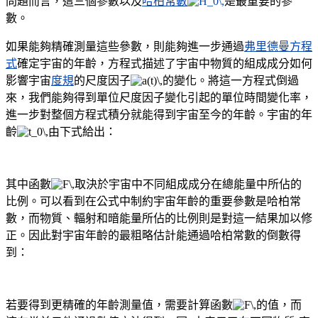
問題而言，這三個參數以及
哈柏常數
是最重要的參
數。
如果能夠精確測量這些參數，則能夠進一步通過
弗里德曼方程
式
確定宇宙的年齡，方程式描述了宇宙中物質的組成成分如何
影響宇宙
度規
的尺度因子
的變化。將這一方程式倒過
來，我們能夠得到單位尺度因子變化引起的單位時間變化率，
進一步對整個方程式積分就能得到宇宙至今的年齡。宇宙的年
齡
由下式給出：
其中函數
取決於宇宙中不同組成成分在總能量中所佔的
比例。可以看到在公式中制約宇宙年齡的重要參數是哈柏常
數，而物質、輻射和暗能量所佔的比例則是對這一結果加以修
正。因此對宇宙年齡的最粗略估計能通過哈柏常數的倒數得
到：
若要得到更精確的年齡測量值，需要計算函數
的值，而