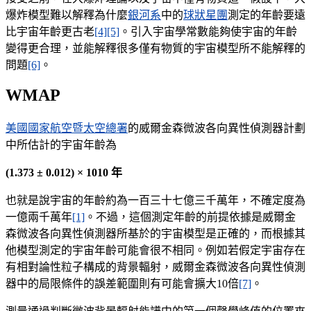
爆炸模型難以解釋為什麼
銀河系
中的
球狀星團
測定的年齡要遠
比宇宙年齡更古老
[4]
[5]
。引入宇宙學常數能夠使宇宙的年齡
變得更合理，並能解釋很多僅有物質的宇宙模型所不能解釋的
問題
[6]
。
WMAP
美國國家航空暨太空總署
的威爾金森微波各向異性偵測器計劃
中所估計的宇宙年齡為
(1.373 ± 0.012) × 1010 年
也就是說宇宙的年齡約為一百三十七億三千萬年，不確定度為
一億兩千萬年
[1]
。不過，這個測定年齡的前提依據是威爾金
森微波各向異性偵測器所基於的宇宙模型是正確的，而根據其
他模型測定的宇宙年齡可能會很不相同。例如若假定宇宙存在
有相對論性粒子構成的背景輻射，威爾金森微波各向異性偵測
器中的局限條件的誤差範圍則有可能會擴大10倍
[7]
。