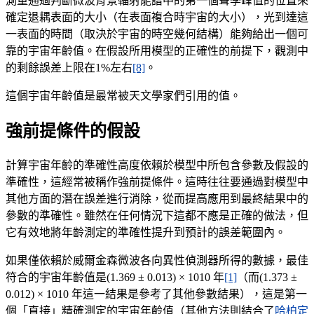
測量通過判斷微波背景輻射能譜中的第一個聲學峰值的位置來
確定退耦表面的大小（在表面複合時宇宙的大小），光到達這
一表面的時間（取決於宇宙的時空幾何結構）能夠給出一個可
靠的宇宙年齡值。在假設所用模型的正確性的前提下，觀測中
的剩餘誤差上限在1%左右
[8]
。
這個宇宙年齡值是最常被天文學家們引用的值。
強前提條件的假設
計算宇宙年齡的準確性高度依賴於模型中所包含參數及假設的
準確性，這經常被稱作強前提條件。這時往往要通過對模型中
其他方面的潛在誤差進行消除，從而提高應用到最終結果中的
參數的準確性。雖然在任何情況下這都不應是正確的做法，但
它有效地將年齡測定的準確性提升到預計的誤差範圍內。
如果僅依賴於威爾金森微波各向異性偵測器所得的數據，最佳
符合的宇宙年齡值是(1.369 ± 0.013) × 1010 年
[1]
（而(1.373 ±
0.012) × 1010 年這一結果是參考了其他參數結果），這是第一
個「直接」精確測定的宇宙年齡值（其他方法則結合了
哈柏定