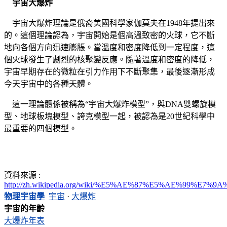
宇宙大爆炸
宇宙大爆炸理論是俄裔美國科學家伽莫夫在1948年提出來
的。這個理論認為，宇宙開始是個高溫致密的火球，它不斷
地向各個方向迅速膨脹。當溫度和密度降低到一定程度，這
個火球發生了劇烈的核聚變反應。隨著溫度和密度的降低，
宇宙早期存在的微粒在引力作用下不斷聚集，最後逐漸形成
今天宇宙中的各種天體。
這一理論體係被稱為“宇宙大爆炸模型”，與DNA雙螺旋模
型、地球板塊模型、誇克模型一起，被認為是20世紀科學中
最重要的四個模型。
資料來源 :
http://zh.wikipedia.org/wiki/%E5%AE%87%E5%AE%99%E7
物理宇宙學
宇宙
·
大爆炸
宇宙的年齡
大爆炸年表