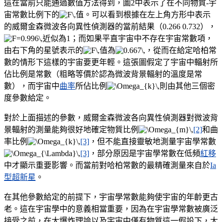
這在當前只能通過數值方法得到，圖2中表示了在不同物質-宇
宙常數比例下的
值。可以看到根據在左上角方形中表示
的威爾金森微波各向異性偵測器的當前結果（0.266 0.732），
近似為1；而如果平直宇宙中不存在宇宙常數項，
由右下角的星號表示的
值為
，從而在給定哈柏常
數的情形下這樣的宇宙要更年輕。這張圖假定了宇宙中輻射所
佔比例是常數（粗略等價於認為微波背景輻射的溫度是常
數），而宇宙中
曲率
所佔比例
則由其他三個密
度參數給定。
對於上面描述的參數，威爾金森微波各向異性偵測器對微波背
景輻射的測量能夠很好地確定物質比例
[2]
和曲
率比例
[3]
，但不能直接靈敏地測量宇宙學常數
[3]
，部分原因是宇宙學常數在低頻
紅移
中才顯示重要影響。而當前對哈柏常數的最精確測量來自於
Ia
型超新星
。
在其他參數給定的前提下，宇宙學常數能夠使宇宙的年齡更古
老。這在宇宙學中的意義相當重要，因為在宇宙學常數被廣泛
接受之前，在大爆炸理論以及宇宙中僅有物質這一假設下，大