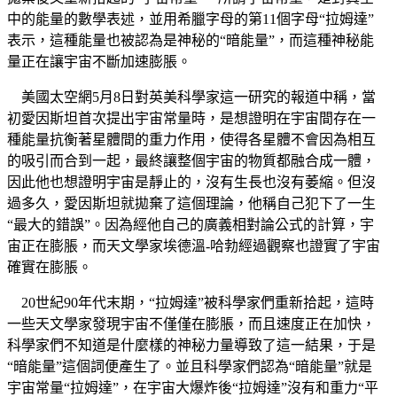
中的能量的數學表述，並用希臘字母的第11個字母“拉姆達”
表示，這種能量也被認為是神秘的“暗能量”，而這種神秘能
量正在讓宇宙不斷加速膨脹。
美國太空網5月8日對英美科學家這一研究的報道中稱，當
初愛因斯坦首次提出宇宙常量時，是想證明在宇宙間存在一
種能量抗衡著星體間的重力作用，使得各星體不會因為相互
的吸引而合到一起，最終讓整個宇宙的物質都融合成一體，
因此他也想證明宇宙是靜止的，沒有生長也沒有萎縮。但沒
過多久，愛因斯坦就拋棄了這個理論，他稱自己犯下了一生
“最大的錯誤”。因為經他自己的廣義相對論公式的計算，宇
宙正在膨脹，而天文學家埃德溫-哈勃經過觀察也證實了宇宙
確實在膨脹。
20世紀90年代末期，“拉姆達”被科學家們重新拾起，這時
一些天文學家發現宇宙不僅僅在膨脹，而且速度正在加快，
科學家們不知道是什麼樣的神秘力量導致了這一結果，于是
“暗能量”這個詞便產生了。並且科學家們認為“暗能量”就是
宇宙常量“拉姆達”，在宇宙大爆炸後“拉姆達”沒有和重力“平