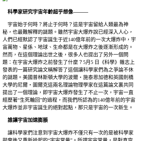
科學家研究宇宙年齡超乎想像———
宇宙始于何時？將止于何時？這是宇宙留給人類最為神
秘，也最難解釋的謎題。雖然宇宙大爆炸說已經深入人心，
人們已經默認了宇宙誕生于近140億年前的一次大爆炸中，宇
宙萬物、星係、地球、生命都是在大爆炸之後逐漸形成的。
然而，在這個理論出世之後，很多人也提出了另外一個問
題：在宇宙大爆炸之前發生了什麼？5月5 日《科學》雜志上
發表的一篇研究論文稱解答了這個讓科學家們為之爭論不休
的謎題。美國普林斯頓大學的波爾‧施泰恩加德和英國劍橋
大學的尼爾‧圖爾克這兩名理論物理學家在這篇論文裏共同
提出了一個理論，即宇宙大爆炸發生了不止一次，宇宙一直
經歷著“生死輪回”的過程，而我們所認為的140億年前的宇宙
大爆炸並非宇宙誕生的絕對起點，那只是宇宙的一次新生。
誰讓宇宙加速膨脹
讓科學家們注意到宇宙大爆炸不僅只有一次的是被科學家
拋棄後又重新拾起的“宇宙常量”。所謂宇宙常量，是對真空