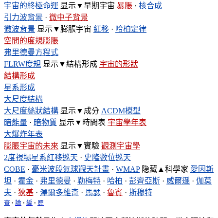
宇宙的終極命運
显示▼
早期宇宙
暴脹
·
核合成
引力波背景
·
微中子背景
微波背景
显示▼
膨脹宇宙
紅移
·
哈柏定律
空間的度規膨脹
弗里德曼方程式
FLRW度規
显示▼
結構形成
宇宙的形狀
結構形成
星系形成
大尺度結構
大尺度絲狀結構
显示▼
成分
ΛCDM模型
暗能量
·
暗物質
显示▼
時間表
宇宙學年表
大爆炸年表
膨脹宇宙的未來
显示▼
實驗
觀測宇宙學
2度視場星系紅移巡天
·
史隆數位巡天
COBE
·
毫米波段氣球觀天計畫
·
WMAP
隐藏▲
科學家
愛因斯
坦
·
霍金
·
弗里德曼
·
勒梅特
·
哈柏
·
彭齊亞斯
·
威爾遜
·
伽莫
夫
·
狄基
·
澤爾多維奇
·
馬瑟
·
魯賓
·
斯穆特
查
論
編
歷
•
•
•