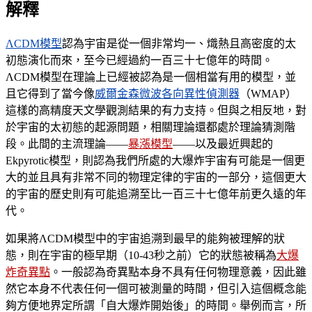
解釋
ΛCDM模型
認為宇宙是從一個非常均一、熾熱且高密度的太
初態演化而來，至今已經過約一百三十七億年的時間。
ΛCDM模型在理論上已經被認為是一個相當有用的模型，並
且它得到了當今像
威爾金森微波各向異性偵測器
（
WMAP
）
這樣的高精度天文學觀測結果的有力支持。但與之相反地，對
於宇宙的太初態的起源問題，相關理論還都處於理論猜測階
段。此間的主流理論——
暴漲模型
——以及最近興起的
Ekpyrotic
模型，則認為我們所處的大爆炸宇宙有可能是一個更
大的並且具有非常不同的物理定律的宇宙的一部分，這個更大
的宇宙的歷史則有可能追溯至比一百三十七億年前更久遠的年
代。
如果將ΛCDM模型中的宇宙追溯到最早的能夠被理解的狀
態，則在宇宙的極早期（10-43秒之前）它的狀態被稱為
大爆
炸奇異點
。一般認為奇異點本身不具有任何物理意義，因此雖
然它本身不代表任何一個可被測量的時間，但引入這個概念能
夠方便地界定所謂「自大爆炸開始後」的時間。舉例而言，所