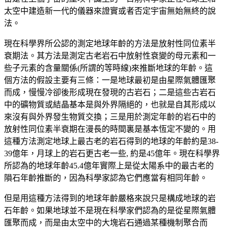
太空中建造新一代的儀器來證實或者否定宇宙無始無終的說
法。
現在科學界所公認的測定地球年齡的方法是放射性同位素半
衰期法。其方法是測定古老岩石中放射性衰變的母元素和一
些子元素的含量關係(所謂的等時線)來推斷地球的年齡。這
個方法的假設主要有三條：一是地球最初是由星際氣體匯聚
而成，慢慢冷卻後形成現在發現的古岩石；二是這些古岩石
中的礦物質或結晶基本是與外界隔絕的，也就是自其形成以
來沒有與外界發生物質交換；三是用於測定年齡的岩石中的
放射性同位素半衰期在漫長的時間裏是基本恆定不變的。用
這種方法測定地球上最古老的岩石得到的地球的年齡約是38-
39億年，月球上的岩石更古老一些, 約是45億年。現在科學界
所認為的地球年齡45.4億年實際上是從太陽系中的最古老的
隕石年齡推斷的，因為科學家認為它們應當有相同年齡。
但是用這種方法得到的地球年齡嚴格來說只是構成地球的岩
石年齡。如果地球並不是現在科學家們認為的是從星際氣體
匯聚而成，而是由太空中的大塊岩石通過某種機制聚合而