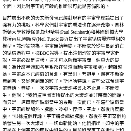
全面，因此對宇宙的年齡的推斷很可能是有侷限的。
目前層出不窮的天文新發現已經對現有的宇宙學理論提出了
強有力的挑戰，科學家們對宇宙的看法也在逐漸改變。普林
斯頓大學教授保爾.斯坦哈特(Paul Steinhardt)和英國劍橋大學
教授內耳.圖羅克(Neil Turok)最近提出了宇宙循環爆炸重組的
模型。該理論認為，宇宙無始無終，不斷處於從生長到消亡
的循環過程中。據BBC報導，提出這個理論的宇宙學家們
說，宇宙必然是這樣，這才可以解釋宇宙間一個重大的疑
團：為什麼星體和各星系都在背道而馳(宇宙膨脹)，越離越
遠。宇宙原本已經奇幻莫測，有黑洞、夸剋星，還有不斷從
無到有、又從有到無的粒子。斯坦哈特說，這些公式預測宇
宙無始、無終，一次次宇宙大爆炸將會永不止息，不斷發
生。他說：“我們這幅圖畫所提出的大爆炸並非時間的開端，
而只是一連串爆炸循環當中的最新一次而已。在這些循環當
中，宇宙經歷加熱、膨脹、冷卻、停滯、空虛，然後再度膨
脹。”根據這個理論，宇宙將會繼續膨脹，然後在宇宙某個角
落發生另一次大爆炸，一切重新開始。他們指出，如今的宇
宙是在上個宇宙的塵埃中誕生的。目前科學家正在地球上和