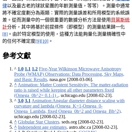
律
以及最古老的球狀星團的年齡測量值，等等）。測量中通常
將不確定度劃分為兩類：實際的測量誤差和所用模型的系統誤
差。從而測量中的一個很重要的數據分析方法是使用
貝葉斯統
計
分析，其中將基於前提條件（即模型）的測量結果歸一化
[8]
。由於特定模型的使用，這種方法能夠量化測量精確性中
的任何不確定度
[9]
[10]
。
參考文獻
^
1.0
1.1
1.2
Five-Year Wilkinson Microwave Anisotropy
Probe (WMAP) Observations: Data Processing, Sky Maps,
and Basic Results
. nasa.gov
[2008-03-06]
.
^
Animation: Matter Content Sensitivity. The matter-radiation
ratio is raised while keeping all other parameters fixed
(Omega_0h^2= 0.1-1) .
. uchicago.edu
[2008-02-23]
.
^
3.0
3.1
Animation:Angular diameter distance scaling with
curvature and lambda (Omega_K=1-Omega_0-
Omega_Lambda, fixed Omega_0h^2 and Omega_Bh^2)
.
uchicago.edu
[2008-02-23]
.
^
Globular Star Clusters
. seds.org
[2008-02-23]
.
^
Independent age estimates
. astro.ubc.ca
[2008-02-23]
.