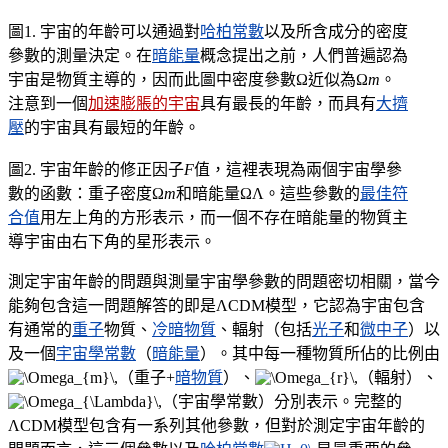
圖1. 宇宙的年齡可以通過對
哈柏常數
以及所含成分的密度
參數的測量決定。在
暗能量
概念提出之前，人們普遍認為
宇宙是物質主導的，因而此圖中密度參數
Ω
近似為
Ω
m
。
注意到一個
加速膨脹的宇宙
具有最長的年齡，而具有
大擠
壓
的宇宙具有最短的年齡。
圖2. 宇宙年齡的修正因子
F
值，這裡表現為兩個宇宙學參
數的函數：重子密度
Ω
m
和暗能量
ΩΛ
。這些參數的
最佳符
合值
用左上角的方形表示，而一個不存在暗能量的物質主
導宇宙由右下角的星形表示。
測定宇宙年齡的問題與測量宇宙學參數的問題密切相關，當今
能夠包含這一問題解答的即是ΛCDM模型，它認為宇宙包含
有通常的
重子
物質、
冷暗物質
、輻射（包括
光子
和
微中子
）以
及一個
宇宙學常數
（
暗能量
）。其中每一種物質所佔的比例由
（重子+
暗物質
）、
（輻射）、
（宇宙學常數）分別表示。完整的
ΛCDM模型包含有一系列其他參數，但對於測定宇宙年齡的