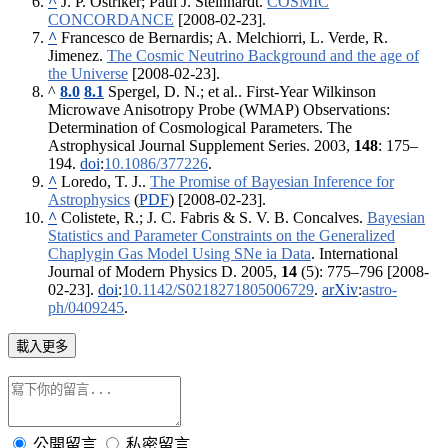
^
J. P. Ostriker; Paul J. Steinhardt.
COSMIC
CONCORDANCE
[2008-02-23]
.
^
Francesco de Bernardis; A. Melchiorri, L. Verde, R.
Jimenez.
The Cosmic Neutrino Background and the age of
the Universe
[2008-02-23]
.
^
8.0
8.1
Spergel, D. N.; et al.. First-Year Wilkinson
Microwave Anisotropy Probe (WMAP) Observations:
Determination of Cosmological Parameters. The
Astrophysical Journal Supplement Series. 2003,
148
: 175–
194.
doi
:
10.1086/377226
.
^
Loredo, T. J..
The Promise of Bayesian Inference for
Astrophysics
(
PDF
)
[2008-02-23]
.
^
Colistete, R.; J. C. Fabris & S. V. B. Concalves.
Bayesian
Statistics and Parameter Constraints on the Generalized
Chaplygin Gas Model Using SNe ia Data
. International
Journal of Modern Physics D. 2005,
14
(5): 775–796
[2008-
02-23]
.
doi
:
10.1142/S0218271805006729
.
arXiv
:
astro-
ph/0409245
.
載入更多
公開留言
私密留言