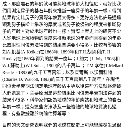
成，那麼岩石的年齡就可能與地球年齡大相徑庭。就好比我
們用測定房子的基石年齡來推斷一座房子的年齡一樣，得到
結果肯定比房子的實際年齡要大得多。更好方法也許是通過
觀測房子橫樑上集灰的厚度或者房子被侵蝕的程度來推斷房
子的年齡。對於地球年齡也一樣。實際上歷史上的確有不少
人從地球上沉積物的厚度來推斷地球的年齡而且得到的年齡
比放射性同位素法得到的結果普遍要小得多。比較有影響的
如A.凱基(A.Keikie)在1868年, 1899年和T.H.胡胥利(T. H.
Huxley)在1869年得到的結果一億年；J.約力 (J. Joly, 1908)和
W.J.蘇勒士(W.J.Sullas, 1909)的八千萬年 ；T.M.李德(T.Mellard
Reade，1893)的九千五百萬年；以及查爾斯 D.沃爾科特
(Charles D. Walcott, 1893)的三千五百萬到八千萬年。在現代
同位素半衰期法測定地球年齡佔主導以後這些方法就逐漸被
人們遺忘了。主要原因是這些結果比同位素半衰期法得到的
結果小很多，科學家們認為地球的年齡應該和地球上的岩石
年齡一樣；還有這些方法涉及一些複雜的地球地質演化過
程，有些數據難於精確估算等等。
目前的天文研究表明我們的地球在歷史上可能曾經發生過很