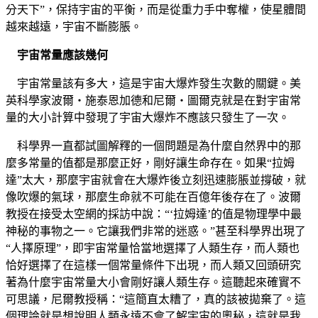
分天下”，保持宇宙的平衡，而是從重力手中奪權，使星體間
越來越遠，宇宙不斷膨脹。
宇宙常量應該幾何
宇宙常量該有多大，這是宇宙大爆炸發生次數的關鍵。美
英科學家波爾‧施泰恩加德和尼爾‧圖爾克就是在對宇宙常
量的大小計算中發現了宇宙大爆炸不應該只發生了一次。
科學界一直都試圖解釋的一個問題是為什麼自然界中的那
麼多常量的值都是那麼正好，剛好讓生命存在。如果“拉姆
達”太大，那麼宇宙就會在大爆炸後立刻迅速膨脹並撐破，就
像吹爆的氣球，那麼生命就不可能在百億年後存在了。波爾
教授在接受太空網的採訪中說：“‘拉姆達’的值是物理學中最
神秘的事物之一。它讓我們非常的迷惑。”甚至科學界出現了
“人擇原理”，即宇宙常量恰當地選擇了人類生存，而人類也
恰好選擇了在這樣一個常量條件下出現，而人類又回頭研究
著為什麼宇宙常量大小會剛好讓人類生存。這聽起來確實不
可思議，尼爾教授稱：“這簡直太糟了，真的該被拋棄了。這
個理論就是想說明人類永遠不會了解宇宙的奧秘，這就是我