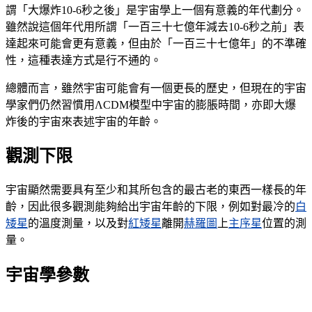
謂「大爆炸10-6秒之後」是宇宙學上一個有意義的年代劃分。
雖然說這個年代用所謂「一百三十七億年減去10-6秒之前」表
達起來可能會更有意義，但由於「一百三十七億年」的不準確
性，這種表達方式是行不通的。
總體而言，雖然宇宙可能會有一個更長的歷史，但現在的宇宙
學家們仍然習慣用ΛCDM模型中宇宙的膨脹時間，亦即大爆
炸後的宇宙來表述宇宙的年齡。
觀測下限
宇宙顯然需要具有至少和其所包含的最古老的東西一樣長的年
齡，因此很多觀測能夠給出宇宙年齡的下限，例如對最冷的
白
矮星
的溫度測量，以及對
紅矮星
離開
赫羅圖
上
主序星
位置的測
量。
宇宙學參數