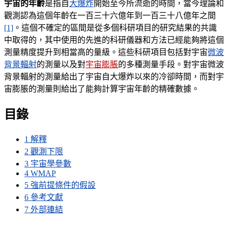
宇宙的年齡
是指自
大爆炸
開始至今所流逝的時間，當今理論和
觀測認為這個年齡在一百三十六億年到一百三十八億年之間
[1]
。這個不確定的區間是從多個科研項目的研究結果的共識
中取得的，其中使用的先進的科研儀器和方法已經能夠將這個
測量精度提升到相當高的量級。這些科研項目包括對宇宙
微波
背景輻射
的測量以及對
宇宙膨脹
的多種測量手段。對宇宙微波
背景輻射的測量給出了宇宙自大爆炸以來的冷卻時間，而對宇
宙膨脹的測量則給出了能夠計算宇宙年齡的精確數據。
目錄
1
解釋
2
觀測下限
3
宇宙學參數
4
WMAP
5
強前提條件的假設
6
參考文獻
7
外部連結