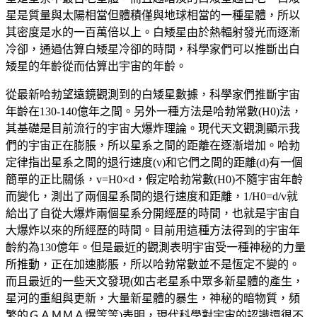
星是質量與太陽相當但體積僅與地球相當的一種星體，所以
其密度是水的一百萬倍以上。白矮星由於熱輻射發光而逐漸
冷卻，通過估算白矮星冷卻的時間，科學家們可以推斷出白
矮星的年齡從而估算出宇宙的年齡。
從最新哈勃望遠鏡觀測到的白矮星數據，科學家們推斷宇宙
年齡在130-140億年之間。另外一種方法是哈勃常數(H0)法，
其基礎是目前流行的宇宙大爆炸理論。現代天文觀測顯示我
們的宇宙正在膨脹，所以星系之間的距離在逐漸增加。哈勃
定律指出星系之間的退行速度(v)和它們之間的距離(d)有一個
簡單的正比關係，v=H0×d，假定哈勃常數(H0)不隨宇宙年齡
而變化，測出了兩個星系間的退行速度和距離，1/H0=d/v就
給出了自從大爆炸兩個星系分開經歷的時間，也就是宇宙自
大爆炸以來的所經歷的時間。目前用這種方法得到的宇宙年
齡約為130億年。但是最近的觀測表明宇宙受一種神秘的力量
所推動，正在加速膨脹，所以哈勃常數並不是恆定不變的。
而且最近的一些天文發現(如古老星系中眾多新星體的產生，
星河的重組與更新，大量新星體的暴生，神秘的暗物質，頻
繁的ＧＡＭＭＡ爆等等)表明，現代科學對宇宙的認識還很不