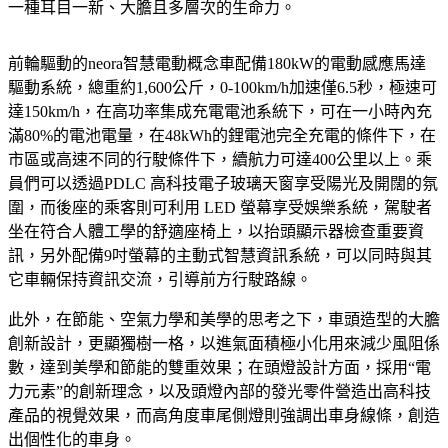
一種耳目一新、大膽且多層次的生命力。
前輪驅動的neora智慧電動概念車配備180kW的電動感應馬達
驅動系統，總重約1,600公斤，0-100km/h加速僅6.5秒，極速可
達150km/h，在高功率集成充電電池系統下，可在一小時內充
滿80%的電池電量，在48kWh的鋰電池完全充電的條件下，在
市區或高速不同的行駛條件下，續航力可達400公里以上。乘
員們可以透過PDLC 高科技電子玻璃天窗享受陽光及開闊的氛
圍，而後座的乘客則可利用 LED 螢幕享受娛樂系統，駕駛者
坐在符合人體工學的舒適座椅上，以抬頭顯示器檢查重要資
訊，另外配備9吋螢幕的主動式智慧資訊系統，可以同時與其
它車輛保持資訊交流，引導前方行駛路線。
此外，在節能、空氣力學和美學的思考之下，車頭造型的大膽
創新設計，更顯獨樹一格，以進氣面積極小化用來減少風阻係
數，達到美學和節能的雙重效果；在頭燈設計方面，採用“電
力元素”的創新理念，以及頭燈內部的發光零件營造出高科技
產品的視覺效果，而高角度車尾側燈則強調出車身線條，創造
出個性化的車身。