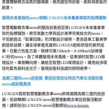
真實體驗概念成真的臨場感，進而感受到前衛、創新與節能的
創意。
展現未來風格的neora堪稱LUXGEN未來量產車款的指標趨勢
智慧電動概念車neora的酷炫前衛造型是LUXGEN未來量產車
款的指標趨勢，將空氣動力學與設計美學完美結合的neora，
不但創造出「駐筆回鋒」的流動設計線條，更為造車工藝美學
創造新話題，讓全球車壇見識到LUXGEN創新研發的斐然成
果。在動力性能方面，極速可達150km/h、0-100km/h加速僅
6.5秒的neora，為了具體展現未來風格，從車頭的智慧LED頭
燈設計、車側轉向燈、連結至智慧LED尾燈設計，運用純淨環
保的藍色高科技光芒，展現前衛科技感的照明美學。
為期三週的neora巡迴展 歡迎民眾前往特定汽車生活館欣賞
neora超前衛風采
LUXGEN首款智慧電動概念車neora即將展開為期三週的巡迴
展，若欲瞭解LUXGEN neora智慧電動概念車巡迴展活動詳
情，請即前往LUXGEN neora活動網站(
www.luxgen-