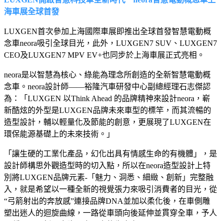
海車展全球首發
LUXGEN首次參加上海國際車展即推出全球首發智慧電動概
念車neora吸引全球目光，此外，LUXGEN7 SUV、LUXGEN7
CEO及LUXGEN7 MPV EV+也同步於上海車展正式亮相。
neora是以智慧為核心、綠能為理念所創造的全新智慧電動概
念車。neora設計師——裕隆汽車研發中心副總經理石志傑認
為：「LUXGEN 以Think Ahead 的品牌精神來設計neora，嶄
新酷炫的外型是LUXGEN品牌未來車型的標竿，而其流暢的
造型設計，輔以輕量化及節能的創意，更展現了LUXGEN在
環保能源基礎上的未來技術。」
「讓生硬的工業化產品，幻化出具有情感生命的有機體」，是
設計師構思外觀造型時的切入點，所以在neora造型設計上特
別將LUXGEN品牌元素-「魅力、洞悉、細緻、創新」完整融
入，就是希望以一種全新的視覺張力來吸引消費者的目光，從
“弓箭射出的奔放感”連接品牌DNA並加以柔化後，在車側雕
塑出迷人的迴旋曲線，一路從車頭向後延伸並貫穿全車，予人