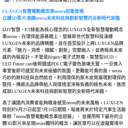
LUXGEN智慧電動概念車neora前衛登場
立體3D影片演繹neora未來科技與創新智慧的全新時代來臨
以IT智慧、ET綠能為核心理念的LUXGEN全新智慧電動概念
車neora，在環保能源基礎上，發展新世代智慧科技演繹
LUXGEN未來的品牌精髓，並在造型設計上將LUXGEN品牌
元素-「魅力、洞悉、細膩、創新」完整融入，並將極具未來
感的內裝設計，不管是Regen+電子式煞車、智慧型HUD、
LED Future cam後照鏡或PDLC電子變色玻璃天窗，一旦進入
車室後即可感受到未來座艙的氛圍，更難能可貴的是，neora
巧妙的將科技與自然結合，利用環保的原木皮質展現對環保的
堅持，傳遞出品牌帶給人與環境潔淨無負擔的綠色未來，進而
成就LUXGEN未來科技與創新智慧的全新時代來臨。
為了讓國內消費者能夠親身感受neora的未來風格，LUXGEN
特別於6月25日起至7月10日期間，每逢周末於特定汽車生活館
舉辦「neora智慧電動概念車巡迴展」， 並運用時下最夯的立
體3D影片來呈現neora獨特的概念，讓民眾可以在虛擬實境中