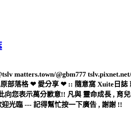
誌
slv matters.town/@gbm777 tslv.pixnet.net
elove/twblog 原部落格 ❤ 愛分享 ❤ :: 隨意
示萬分歉意!! 凡與 靈命成長 , 育兒教育 
歡迎光臨 --- 記得幫忙按一下廣告 , 謝謝 !!