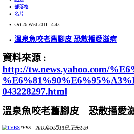
部落格
名片
Oct
26
Wed
2011
14:43
溫泉魚咬老舊腳皮 恐散播愛滋病
資料來源 :
http://tw.news.yahoo.
%E6%81%90%E6%95%A3%
043228297.html
溫泉魚咬老舊腳皮 恐散播愛
TVBS
–
2011年10月19日 下午2:54