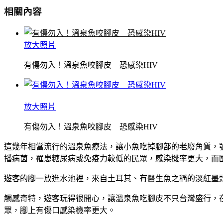
相關內容
放大照片
有傷勿入！溫泉魚咬腳皮 恐感染HIV
放大照片
有傷勿入！溫泉魚咬腳皮 恐感染HIV
這幾年相當流行的溫泉魚療法，讓小魚吃掉腳部的老廢角質，
播病菌，罹患
糖尿病
或免疫力較低的民眾，
感染
機率更大，而
遊客的腳一放進水池裡，來自
土耳其
、有醫生魚之稱的淡紅墨
觸感奇特，遊客玩得很開心，讓溫泉魚吃腳皮不只
台灣
盛行，
眾，腳上有傷口感染機率更大。