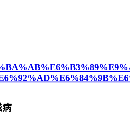
com/%E6%BA%AB%E6%B3%8
E6%92%AD%E6%84%9B%E6
滋病