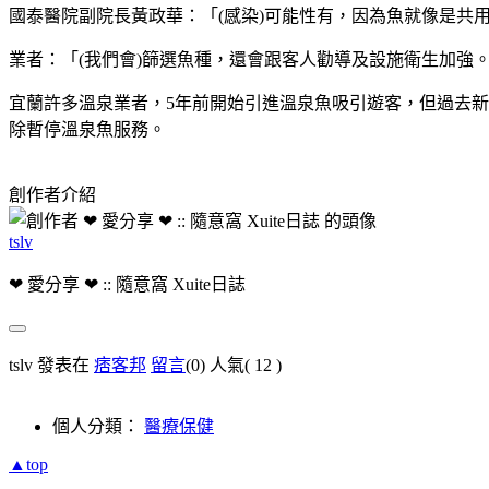
國泰醫院副院長黃政華：「(感染)可能性有，因為魚就像是共
業者：「(我們會)篩選魚種，還會跟客人勸導及設施衛生加強
宜蘭許多溫泉業者，5年前開始引進溫泉魚吸引遊客，但過去
除暫停溫泉魚服務。
創作者介紹
tslv
❤ 愛分享 ❤ :: 隨意窩 Xuite日誌
tslv 發表在
痞客邦
留言
(0)
人氣(
12
)
個人分類：
醫療保健
▲top