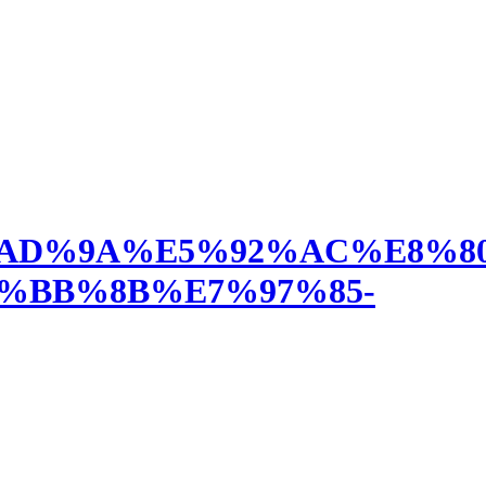
9%E9%AD%9A%E5%92%AC%E8
%BB%8B%E7%97%85-