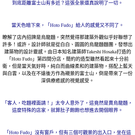
到底距離富士山有多近？這張全景還真說明了一切。
當天色暗下來，「Hoto Fudo」給人的感覺又不同了。
瞭解了店內招牌是烏龍麵，突然覺得那建築外觀似乎好聯想了
許多！或許，設計師就是從白白、圓圓的烏龍麵麵團，發想出
建築物的設計靈感。由日本知名建築師Takeshi Hosaka打造的
「Hoto Fudo」第四間分店，簡約的造型雖然看起來十分前
衛，但是當天氣好時，純白而曲線柔和的建築物，搭配上藍天
與白雲，以及在不遠後方作為襯景的富士山，倒是帶來了一份
深俱療癒感的視覺感受。
「客人，吃麵裡面請！」太令人意外了，這竟然是賣烏龍麵，
這麼特殊的店家，就算肚子飽飽也想進去開個眼界。
「Hoto Fudo」沒有窗戶，但有三個可觀景的出入口，坐在這