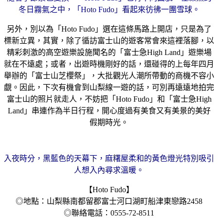
冬日霧氣之中，「Hoto Fudo」看起來彷彿一團雪球。
另外，別以為「Hoto Fudo」選在這條馬路上開店，只是為了
標新立異，其實，除了循訪富士山的遊客常會來這裡落腳，以
精彩刺激的高空遊樂設施聞名的「富士急High Land」遊樂場
就在不遠處；或者，出遊時機剛好的話，還碰得的上每年四月
舉辦的「富士山芝櫻祭」，大批觀光人潮所帶動的商機不容小
覷。因此，下次有機會到山梨線一遊的話，可別再遠遠地拍完
富士山的照片就走人，不妨把「Hoto Fudo」和「富士急High
Land」串連作為半日行程，開心度過有美食又有美景的美好
假期時光。
入夜時分，黑藍色的天幕下，麻糬屋柔和的黃色燈光特別吸引
人想入內尋求溫暖。
【Hoto Fudo】
◎地點：山梨縣南都留郡富士河口湖町船津東戀路2458
◎聯絡電話：0555-72-8511