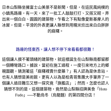
日本山梨縣坐擁富士山美景不是新聞，但是，在這民風純樸的
小鎮馬路邊，有一天，來了一批工人敲敲打打、又搭又砌，弄
出來一個白白、圓圓的建築物，乍看之下有點像愛斯基摩人的
冰屋，但是，平滑的外表更讓人聯想到用糯米炊出來白白胖胖
的麻糬。
路邊的怪東西，讓人想不停下來看看都很難！
這個讓人摸不著頭緒的建築物，就這樣誕生在山梨縣南都留郡
一個轉彎路口。據說，當初在施工過程，一度引來地方上的鄉
親圍觀，猜測著這「麻糬裡賣什麼藥？」有人認為是休息站，
也有人猜想是美術館，更有人以為是柏青哥集團大手筆弄了一
個讓人過目難忘又想一探究竟「旗艦店」；然而，怎麼也認人
猜想不到的是，這個建築物，竟然是山梨縣招牌美食「Hoto
Fudo」──不動烏冬（烏龍麵）的第四間分店！