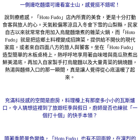
一側邊吃麵還可邊看富士山，感覺挺不錯呢！
說到療癒感，「Hoto Fudo」店內所賣的美食，更是十分打動
食客與旅人的心。天氣較偏寒涼且入冬會下雪的山梨縣，民家
自古以來就常常食用加入烏龍麵燉煮的雜菜火鍋，而「Hoto
Fudo」就是把這鄉土料裡變成招牌菜，提供給不開伙的現代
家庭，或者來自四面八方的旅人與饕客。坐在「Hoto Fudo」
造型簡單的木板桌椅上，熱呼呼地享用著由味噌與南瓜熬煮出
鮮美湯底，再加入自家製手打烏龍麵以及大量青菜的鍋燒麵，
熱湯與麵條入口的那一瞬間，真是讓人覺得從心底溫暖了起
來。
充滿科技感的空間是廚房，料理檯上有那麼多小小的瓦斯爐
口，令人猜想這裡到了旅遊旺季與假日，廚師是否也練就「一
個打十個」的快手本領？
隨著季節景色變換，「Hoto Fudo」也有不同面貌，在凜烈的