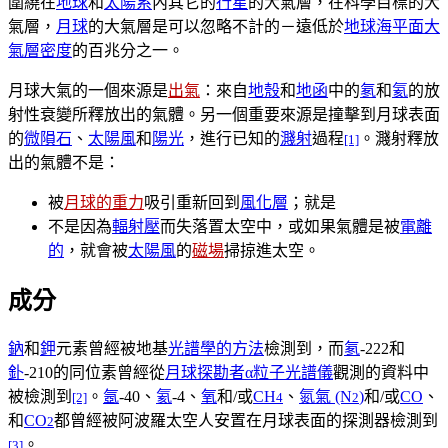
圍繞在
地球
和
太陽系
內其它的
行星
的大氣層，在科學目標的大
氣層，
月球
的大氣層是可以忽略不計的－遠低於
地球海平面大
氣層密度
的百兆分之一。
月球大氣的一個來源是
出氣
：來自
地殼
和
地函
中的
氡
和
氦
的放
射性衰變所釋放出的氣體。另一個重要來源是撞擊到月球表面
的
微隕石
、
太陽風
和
陽光
，進行已知的
濺射
過程
。濺射釋放
[1]
出的氣體不是：
被
月球的重力
吸引重新回到
風化層
；就是
不是因為
輻射壓
而失落置太空中，或如果氣體是被
電離
的
，就會被
太陽風
的
磁場
掃掠進太空。
成分
鈉
和
鉀
元素曾經被地基
光譜學的方法
檢測到，而
氡
-222和
釙
-210的同位素曾經從
月球探勘者
α粒子
光譜儀
觀測的資料中
被檢測到
。
氬
-40、
氦
-4、
氧
和/或
CH
、
氮氣 (N
)
和/或
CO
、
[2]
4
2
和
CO
都曾經被阿波羅太空人安置在月球表面的探測器檢測到
2
。
[3]