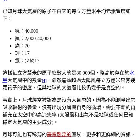
已知月球大氣層的原子在白天的每立方釐米平均元素豐度如
下：
氬：40,000
氦：2,000-40,000
鈉：70
鉀：17
氫：少於17
這樣每立方釐米的原子總數大約是80,000個，略高於存在於
水
星
大氣層中的數量
，雖然這遠超過太陽風每立方釐米只有幾
[4]
顆質子的密度，但與地球的大氣層比較仍幾乎是真空的。
事實上，月球經常被認為是沒有大氣層的，因為不能測量出它
吸收輻射的參量，沒有出現分層與自身的循環，需要不斷的再
補充在太空中的高流失率 (太陽風和出氣不是地球或任何已知
穩定大氣層的主要成分)。
月球可能也有稀薄的
靜電懸浮的
塵埃，更多和更詳細的資訊，