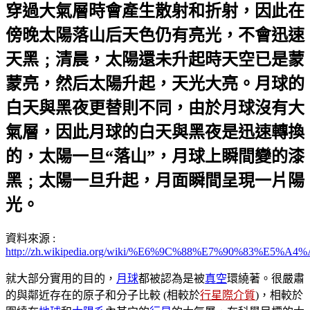
穿過大氣層時會產生散射和折射，因此在
傍晚太陽落山后天色仍有亮光，不會迅速
天黑﹔清晨，太陽還未升起時天空已是蒙
蒙亮，然后太陽升起，天光大亮。月球的
白天與黑夜更替則不同，由於月球沒有大
氣層，因此月球的白天與黑夜是迅速轉換
的，太陽一旦“落山”，月球上瞬間變的漆
黑﹔太陽一旦升起，月面瞬間呈現一片陽
光。
資料來源 :
http://zh.wikipedia.org/wiki/%E6%9C%88%E7%90%83%E5
就大部分實用的目的，
月球
都被認為是被
真空
環繞著。很嚴肅
的與鄰近存在的原子和分子比較 (相較於
行星際介質
)，相較於