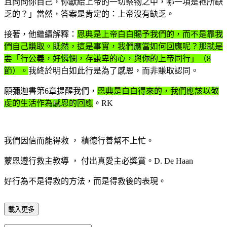
且問問你自己，你獻給上帝的一切祭物之中，哪一項是祂所缺
乏的？」當然，答案是肯定的：上帝沒有缺乏。
接著，他繼續解釋：
恩典是上帝白白賜予我們的，而不是靠我
們自己賺取。既然，這是事實，我們應當如何回應呢？那就是
要「行公義，好憐憫，存謙卑的心，與你的上帝同行」（8
節）。
我終於明白如此行是為了感恩，而非賺取認同。
願彌迦書第6章提醒我們，
恩典是白白得來的，我們應該以敬
虔的生活作為感恩的回應
。RK
我們因信而能得救 ， 積德行善幫不上忙。
蒙恩遵行救主教導 ， 付出真愛主必獎賞。D. De Haan
好行為不是得救的方法，而是得救後的表現。
載入更多