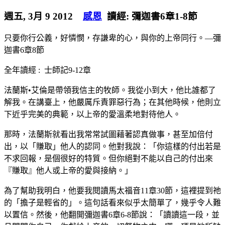
週五, 3月 9 2012
感恩
讀經:
彌迦書6章1-8節
只要你行公義，好憐憫，存謙卑的心，與你的上帝同行。—彌
迦書6章8節
全年讀經 :
士師記9-12章
法蘭斯•艾倫是帶領我信主的牧師。我從小到大，他比誰都了
解我。在講臺上，他嚴厲斥責罪惡行為；在其他時候，他則立
下近乎完美的典範，以上帝的愛溫柔地對待他人。
那時，法蘭斯就看出我常常試圖藉著認真做事，甚至加倍付
出，以「賺取」他人的認同。他對我說：「你這樣的付出若是
不求回報，是個很好的特質。但你絕對不能以自己的付出來
『賺取』他人或上帝的愛與接納。」
為了幫助我明白，他要我閱讀馬太福音11章30節，這裡提到祂
的「擔子是輕省的」。這句話看來似乎太簡單了，幾乎令人難
以置信。然後，他翻開彌迦書6章6-8節說：「讀讀這一段，並