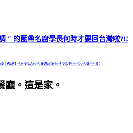
" 超低調 " 的藍帶名廚學長何時才要回台灣啦?!!
ame=%E5%8D%81%E6%A6%9B%E6%B3%95%E8%8F%9C
餐廳。這是家。