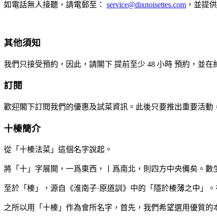
如電話無人接聽，請電郵至：
service@dixnoisettes.com
，並提供
其他須知
我們只接受預約，因此，請閣下
提前至少 48 小時
預約，並在
訂閱
歡迎閣下訂閱我們的優惠及試菜資訊。此後只要推出重要活動
十榛簡介
從「十榛法菜」這個名字說起。
將「十」字展開，一爲東西，丨爲南北，則四方中央備矣。數
至於「榛」，源自《淮南子·原道訓》中的「隱於榛薄之中」
之所以用「十榛」作為會所名字，首先，我們希望選用優質的