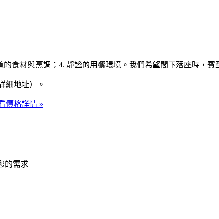
最地道的食材與烹調；4. 靜謐的用餐環境。我們希望閣下落座時，賓
詳細地址）。
看價格詳情 »
問您的需求