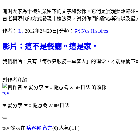
謝謝大家為十榛法菜留下的文字和影像。它們是實現夢想路途
古老與現代的方式發現十榛法菜，謝謝你們的耐心等待以及最
作者：
Li
|
2012年2月29日
| 分類：
記 Nos Histoires
影片：這不是餐廳。這是家。
我們相信，只有「每餐只服務一桌客人」的理念，才能讓閣下
創作者介紹
tslv
❤ 愛分享 ❤ :: 隨意窩 Xuite日誌
tslv 發表在
痞客邦
留言
(0)
人氣(
11
)