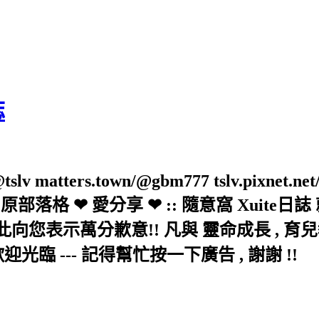
誌
slv matters.town/@gbm777 tslv.pixnet.net
elove/twblog 原部落格 ❤ 愛分享 ❤ :: 隨意
示萬分歉意!! 凡與 靈命成長 , 育兒教育 
歡迎光臨 --- 記得幫忙按一下廣告 , 謝謝 !!