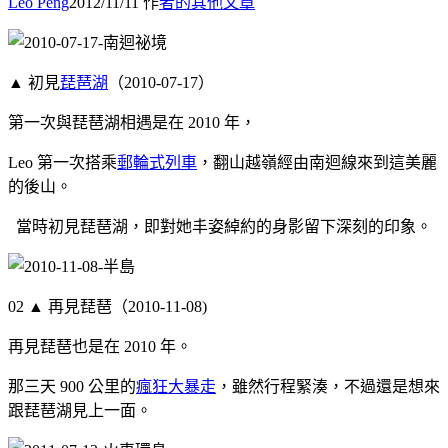
Leo Peng
2012/11/11
作
者的其他文章
▲ 初見
琵琶湖
（2010-07-17）
第一次與琵琶湖相遇是在 2010 年，
Leo 第一次搭乘
郵輪式列車
，翻山越嶺經由南迴線來到這美麗
的後山。
當時初見琵琶湖，即對她丰姿綽約的身影留下深刻的印象。
02 ▲ 再見琵琶（2010-11-08)
再見琵琶也是在 2010 年。
那三天 900 公里的
瘋狂大暴走
，雖然行程緊湊，不過還是想來
跟琵琶湖見上一面。