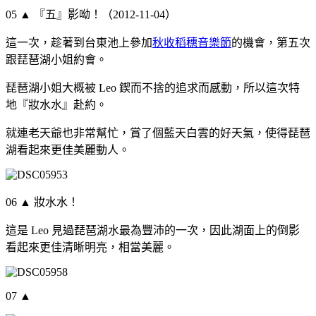
05 ▲ 『五』影呦！（2012-11-04）
這一次，趁著到台東池上參加
秋收稻穗音樂節
的機會，第五次
跟琵琶湖小姐約會。
琵琶湖小姐大概被 Leo 鍥而不捨的追求而感動，所以這次特
地『妝水水』赴約。
就連老天爺也非常幫忙，賞了個藍天白雲的好天氣，使得琵琶
湖看起來更佳美麗動人。
06 ▲ 妝水水！
這是 Leo 見過琵琶湖水最為豐沛的一次，因此湖面上的倒影
看起來更佳清晰明亮，相當美麗。
07 ▲