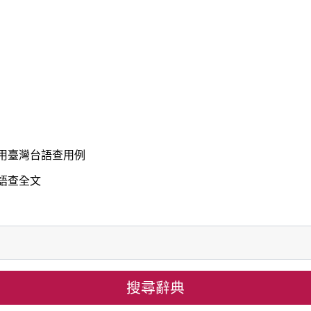
jî-
tsiong.
用臺灣台語查用例
語查全文
搜尋辭典