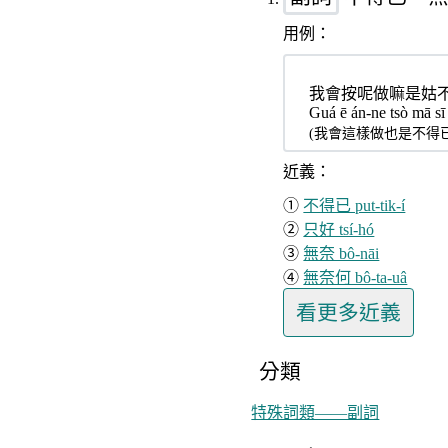
音
第
用例：
讀
1
koo
項
put-
我會按呢做嘛是姑
釋
jî-
Guá ē án-ne tsò mā sī 
義
(我會這樣做也是不得
tsio
的
第
近義：
1
①
不得已 put-tik-í
項
②
只好 tsí-hó
釋
③
無奈 bô-nāi
義
④
無奈何 bô-ta-uâ
的
第
看更多
近義
1
分類
項
特殊詞類——副詞
釋