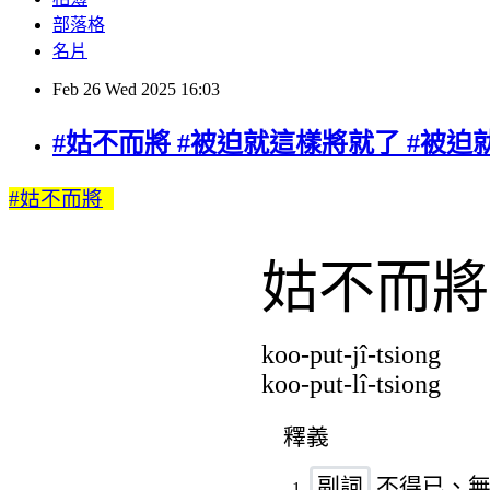
部落格
名片
Feb
26
Wed
2025
16:03
#姑不而將 #被迫就這樣將就了 #被迫
#姑不而將
姑不而將
koo-put-jî-tsiong
koo-put-lî-tsiong
播
放
釋義
主
副詞
不得已、無