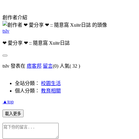
創作者介紹
tslv
❤ 愛分享 ❤ :: 隨意窩 Xuite日誌
tslv 發表在
痞客邦
留言
(0)
人氣(
32
)
全站分類：
校園生活
個人分類：
教育相關
▲top
載入更多