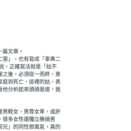
一篇文章。
二張」，也有寫成「辜弗二
說，正確寫法就是「姑不
嫁之後，必須從一而終，意
家庭到死亡，這裡的姑，表
看他分析起來頭頭是道，我
重男輕女，男尊女卑，或許
，很多女性還獨立勝過男
契兄」的同性戀風氣，真的