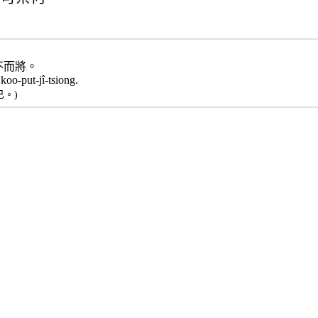
-
不而將。
koo-put-jî-tsiong.
播
已。)
ng
放
例
句
Guá
ē
án-
ne
tsò
mā
sī
koo-
put-