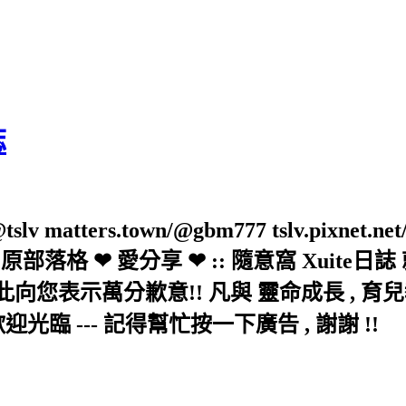
誌
slv matters.town/@gbm777 tslv.pixnet.net
elove/twblog 原部落格 ❤ 愛分享 ❤ :: 隨意
示萬分歉意!! 凡與 靈命成長 , 育兒教育 
歡迎光臨 --- 記得幫忙按一下廣告 , 謝謝 !!