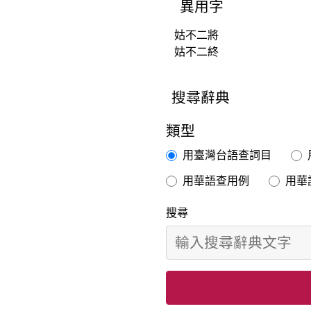
義
異用字
的
姑不二將
姑不二終
搜尋辭典
類型
用臺灣台語查詞目
用華語查用例
用華
搜尋