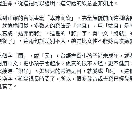
體生命，從這裡可以證明，這句話的原意並非如此。
找到正確的台語書寫「辜弗而從」，完全顛覆前面這種瞎
」就這樣順從，多數人的寫法是「辜且」，用「姑且」是
人寫成「姑弗而將」，這裡的「將」字，有中文「將就」
順從了」，這兩句話差別不大，總是比女性不能嫁兩次還
這個字「囝」，或「囡」，台語書寫小孩子尚未成年，或
錯用中文，把小孩子關起來，說真的很不人道，更不健康
似接進「銀仔」，如果兒的旁邊是目，就變成「睨」，這
用漢字，確實很長時間了，所以，很多發音或書寫已經發
亂寫了。