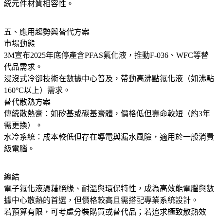
統元件材質相容性。
五、應用趨勢與替代方案
市場動態
3M宣布2025年底停產含PFAS氟化液，推動F-036、WFC等替
代品需求。
浸沒式冷卻技術在數據中心普及，帶動高沸點氟化液（如沸點
160°C以上）需求。
替代散熱方案
傳統散熱膏：如矽基或碳基膏體，價格低但壽命較短（約3年
需更換）。
水冷系統：成本較低但存在導電與漏水風險，適用於一般消費
級電腦。
總結
電子氟化液憑藉絕緣、耐溫與環保特性，成為高效能電腦與數
據中心散熱的首選，但價格較高且需搭配專業系統設計。
若預算有限，可考慮分裝購買或替代品；若追求極致散熱效