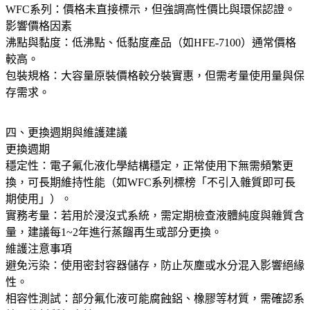
WFC系列：價格未直接標示，但強調高性價比與環保認證。
影響價格因素
沸點與黏度：低沸點、低黏度產品（如HFE-7100）通常價格
較高。
包裝規格：大容量原裝價格較分裝實惠，但需考量使用量與保
存需求。
四、更換週期與維護建議
更換週期
穩定性：電子氟化液化學結構穩定，正常使用下無需頻繁更
換，可長期維持性能（如WFC系列標榜「不引入雜質即可長
期使用」）。
實務考量：若用於浸沒式系統，需定期檢查液體純度與雜質含
量，建議每1~2年進行蒸餾再生或部分更換。
維護注意事項
避免污染：使用密封容器儲存，防止灰塵或水分混入影響絕緣
性。
相容性測試：部分氟化液可能腐蝕鋁、橡膠等材質，需確認系