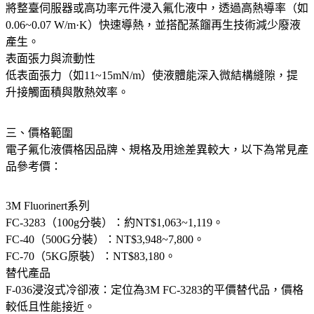
將整臺伺服器或高功率元件浸入氟化液中，透過高熱導率（如
0.06~0.07 W/m·K）快速導熱，並搭配蒸餾再生技術減少廢液
產生。
表面張力與流動性
低表面張力（如11~15mN/m）使液體能深入微結構縫隙，提
升接觸面積與散熱效率。
三、價格範圍
電子氟化液價格因品牌、規格及用途差異較大，以下為常見產
品參考價：
3M Fluorinert系列
FC-3283（100g分裝）：約NT$1,063~1,119。
FC-40（500G分裝）：NT$3,948~7,800。
FC-70（5KG原裝）：NT$83,180。
替代產品
F-036浸沒式冷卻液：定位為3M FC-3283的平價替代品，價格
較低且性能接近。