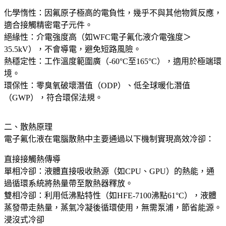
化學惰性：因氟原子極高的電負性，幾乎不與其他物質反應，
適合接觸精密電子元件。
絕緣性：介電強度高（如WFC電子氟化液介電強度＞
35.5kV），不會導電，避免短路風險。
熱穩定性：工作溫度範圍廣（-60°C至165°C），適用於極端環
境。
環保性：零臭氧破壞潛值（ODP）、低全球暖化潛值
（GWP），符合環保法規。
二、散熱原理
電子氟化液在電腦散熱中主要通過以下機制實現高效冷卻：
直接接觸熱傳導
單相冷卻：液體直接吸收熱源（如CPU、GPU）的熱能，通
過循環系統將熱量帶至散熱器釋放。
雙相冷卻：利用低沸點特性（如HFE-7100沸點61°C），液體
蒸發帶走熱量，蒸氣冷凝後循環使用，無需泵浦，節省能源。
浸沒式冷卻