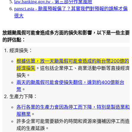
law.banking.gov.tw - 第三部分作業風險
pansci.asia - 颱風預報偏了？其實我們對預報的誤解才偏
很大
放錯颱風假可能會造成多方面的損失和影響，以下是一些主要
的評估點：
經濟損失
：
根據估算，放一天颱風假可能會造成約新台幣200億的
經濟損失
。這包括企業停工、商業活動中斷等直接經濟
損失。
兩天的颱風假可能會使損失翻倍，達到約400億新台
幣
。
生產力下降
：
各行各業的生產力會因為停工而下降，特別是製造業和
服務業
。
許多企業可能需要額外的時間和資源來彌補因停工而造
成的生產延誤。