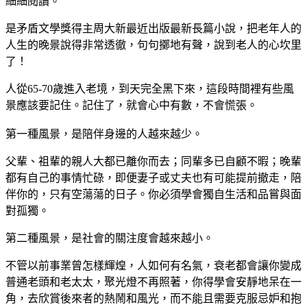
細細閱讀。
是矛盾文學獎得主周大新最近出版最新長篇小說，把老年人的
人生的晚景說得非常透徹，句句擲地有聲，說到老人的心坎里
了！
人從65-70歲進入老境，到天完全黑下來，這段時間裡有些風
景應該要記住。記住了，就會心中有數，不會慌張。
第一種風景，是陪伴身邊的人越來越少。
父輩、祖輩的親人大都已離你而去；同輩多已自顧不暇；晚輩
都有自己的事情忙碌，即便妻子或丈夫也有可能提前撤走，陪
伴你的，只有空蕩蕩的日子。你必須學會獨自生活和品嘗與面
對孤獨。
第二種風景，是社會的關注度會越來越小。
不管以前事業曾怎樣輝煌，人如何有名氣，衰老都會讓你變成
普通老頭和老太太，聚光燈不再照著，你得學會安靜地呆在一
角，去欣賞後來者的熱鬧和風光，而不能且需要克服忌妒和抱