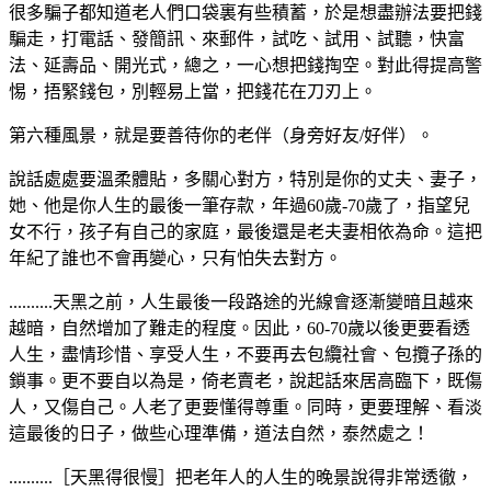
很多騙子都知道老人們口袋裏有些積蓄，於是想盡辦法要把錢
騙走，打電話、發簡訊、來郵件，試吃、試用、試聽，快富
法、延壽品、開光式，總之，一心想把錢掏空。對此得提高警
惕，捂緊錢包，別輕易上當，把錢花在刀刃上。
第六種風景，就是要善待你的老伴（身旁好友/好伴）。
說話處處要溫柔體貼，多關心對方，特別是你的丈夫、妻子，
她、他是你人生的最後一筆存款，年過60歲-70歲了，指望兒
女不行，孩子有自己的家庭，最後還是老夫妻相依為命。這把
年紀了誰也不會再變心，只有怕失去對方。
..........天黑之前，人生最後一段路途的光線會逐漸變暗且越來
越暗，自然增加了難走的程度。因此，60-70歲以後更要看透
人生，盡情珍惜、享受人生，不要再去包纜社會、包攬子孫的
鎖事。更不要自以為是，倚老賣老，說起話來居高臨下，既傷
人，又傷自己。人老了更要懂得尊重。同時，更要理解、看淡
這最後的日子，做些心理準備，道法自然，泰然處之！
..........［天黑得很慢］把老年人的人生的晚景說得非常透徹，