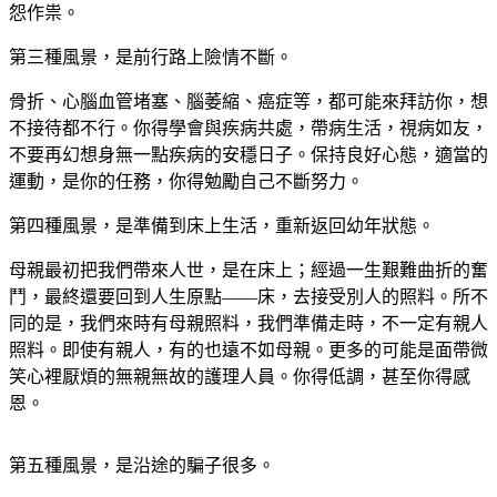
怨作祟。
第三種風景，是前行路上險情不斷。
骨折、心腦血管堵塞、腦萎縮、癌症等，都可能來拜訪你，想
不接待都不行。你得學會與疾病共處，帶病生活，視病如友，
不要再幻想身無一點疾病的安穩日子。保持良好心態，適當的
運動，是你的任務，你得勉勵自己不斷努力。
第四種風景，是準備到床上生活，重新返回幼年狀態。
母親最初把我們帶來人世，是在床上；經過一生艱難曲折的奮
鬥，最終還要回到人生原點——床，去接受別人的照料。所不
同的是，我們來時有母親照料，我們準備走時，不一定有親人
照料。即使有親人，有的也遠不如母親。更多的可能是面帶微
笑心裡厭煩的無親無故的護理人員。你得低調，甚至你得感
恩。
第五種風景，是沿途的騙子很多。