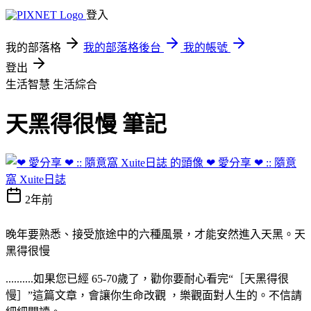
登入
我的部落格
我的部落格後台
我的帳號
登出
生活智慧
生活綜合
天黑得很慢 筆記
❤ 愛分享 ❤ :: 隨意
窩 Xuite日誌
2年前
晚年要熟悉、接受旅途中的六種風景，才能安然進入天黑。天
黑得很慢
..........如果您已經 65-70歲了，勸你要耐心看完“［天黑得很
慢］”這篇文章，會讓你生命改觀 ，樂觀面對人生的。不信請