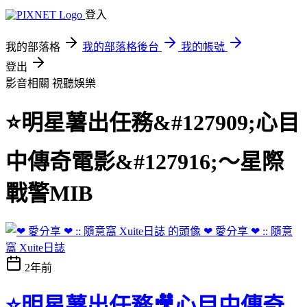
登入
我的部落格
我的部落格後台
我的帳號
登出
影音相關
視聽娛樂
⭐明星薯出任務&#127909;心目
中傳奇電影&#127916;～星際
戰警MIB
❤ 愛分享 ❤ :: 隨意
窩 Xuite日誌
2年前
⭐明星薯出任務🎥心目中傳奇