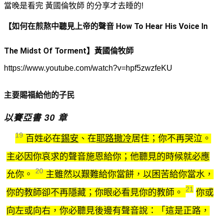
當晚是看完 黃國倫牧師 的分享才去睡的!
【如何在煎熬中聽見上帝的聲音 How To Hear His Voice In
The Midst Of Torment】黃國倫牧師
https://www.youtube.com/watch?v=hpf5zwzfeKU
主要賜福給他的子民
以賽亞書 30 章
19
百姓必在
錫安
、在
耶路撒冷
居住；你不再哭泣。
主必因你哀求的聲音施恩給你；他聽見的時候就必應
20
允你。
主雖然以艱難給你當餅，以困苦給你當水，
21
你的教師卻不再隱藏；你眼必看見你的教師。
你或
向左或向右，你必聽見後邊有聲音說：「這是正路，