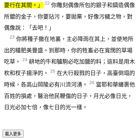
22
要行在其間。」
你雕刻偶像所包的銀子和鑄造偶像
所鍍的金子，你要玷污，要拋棄，好像污穢之物，對
偶像說：「去吧！」
23
你將種子撒在地裏，主必降雨在其上，並使地所
出的糧肥美豐盛。到那時，你的牲畜必在寬闊的草場
24
吃草。
耕地的牛和驢駒必吃加鹽的料；這料是用木
25
杴和杈子揚淨的。
在大行殺戮的日子，高臺倒塌的
26
時候，各高山岡陵必有川流河湧。
當耶和華纏裹他
百姓的損處，醫治他民鞭傷的日子，月光必像日光，
日光必加七倍，像七日的光一樣。
載入更多