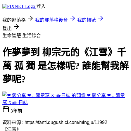
登入
我的部落格
我的部落格後台
我的帳號
登出
生命智慧
生活綜合
作夢夢到 柳宗元的《江雪》千
萬 孤 獨 是怎樣呢? 誰能幫我解
夢呢?
❤ 愛分享 ❤ :: 隨意
窩 Xuite日誌
3年前
資料來源 : https://fanti.dugushici.com/mingju/11992
《江雪》