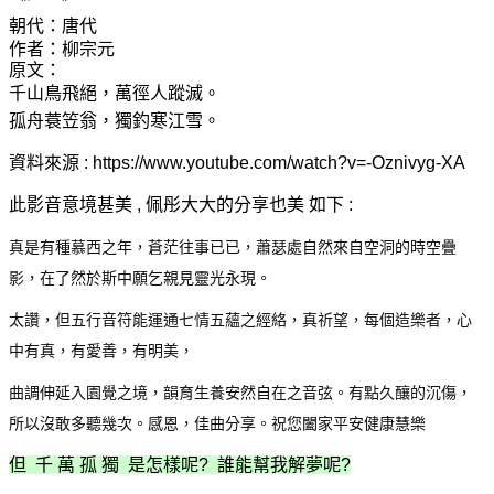
朝代：
唐代
作者：
柳宗元
原文：
千山鳥飛絕，萬徑人蹤滅。
孤舟蓑笠翁，獨釣寒江雪。
資料來源 :
https://www.youtube.com/watch?v=-Oznivyg-XA
此影音意境甚美 , 佩彤大大的分享也美 如下 :
真是有種慕西之年，蒼茫往事已已，蕭瑟處自然來自空洞的時空疊
影，在了然於斯中願乞親見靈光永現。
太讚，但五行音符能運通七情五蘊之經絡，真祈望，每個造樂者，心
中有真，有愛善，有明美，
曲調伸延入園覺之境，韻育生養安然自在之音弦。
有點久釀的沉傷，
所以沒敢多聽幾次。感恩，佳曲分享。祝您闔家平安健康慧樂
但 千 萬 孤 獨 是怎樣呢? 誰能幫我解夢呢?