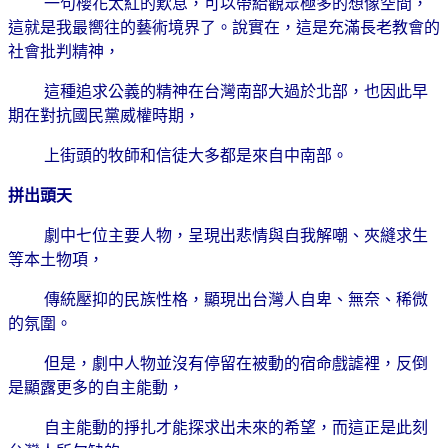
一句櫻花太紅的歎息，可以帶給觀眾極多的想像空間，
這就是我最嚮往的藝術境界了。說實在，這是充滿長老教會的
社會批判精神，
這種追求公義的精神在台灣南部大過於北部，也因此早
期在對抗國民黨威權時期，
上街頭的牧師和信徒大多都是來自中南部。
拼出頭天
劇中七位主要人物，呈現出悲情與自我解嘲、夾縫求生
等本土物項，
傳統壓抑的民族性格，顯現出台灣人自卑、無奈、稀微
的氛圍。
但是，劇中人物並沒有停留在被動的宿命戲謔裡，反倒
是顯露更多的自主能動，
自主能動的掙扎才能探求出未來的希望，而這正是此刻