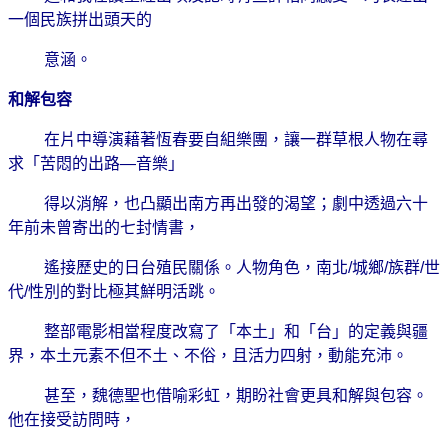
一個民族拼出頭天的
意涵。
和解包容
在片中導演藉著恆春要自組樂團，讓一群草根人物在尋
求「苦悶的出路
—
音樂」
得以消解，也凸顯出南方再出發的渴望；劇中透過六十
年前未曾寄出的七封情書，
遙接歷史的日台殖民關係。人物角色，南北
/
城鄉
/
族群
/
世
代
/
性別的對比極其鮮明活跳。
整部電影相當程度改寫了「本土」和「台」的定義與疆
界，本土元素不但不土、不俗，且活力四射，動能充沛。
甚至，魏德聖也借喻彩虹，期盼社會更具和解與包容。
他在接受訪問時，