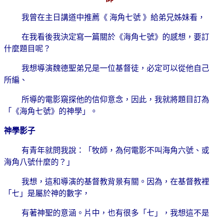
我曾在主日講道中推薦《 海角七號 》給弟兄姊妹看，
在我看後我決定寫一篇關於《海角七號》的感想，要訂
什麼題目呢？
我想導演魏德聖弟兄是一位基督徒，必定可以從他自己
所編、
所導的電影窺探他的信仰意念，因此，我就將題目訂為
「《海角七號》的神學」。
神學影子
有青年就問我說：「牧師，為何電影不叫海角六號、或
海角八號什麼的？」
我想，這和導演的基督教背景有關。因為，在基督教裡
「七」是屬於神的數字，
有著神聖的意涵。片中，也有很多「七」，我想這不是