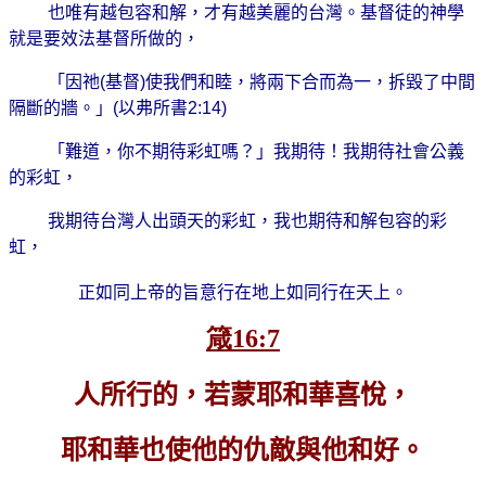
也唯有越包容和解，才有越美麗的台灣。基督徒的神學
就是要效法基督所做的，
「因祂
(
基督
)
使我們和睦，將兩下合而為一，拆毀了中間
隔斷的牆。」
(
以弗所書
2:14)
「難道，你不期待彩虹嗎？」我期待！我期待社會公義
的彩虹，
我期待台灣人出頭天的彩虹，我也期待和解包容的彩
虹，
正如同上帝的旨意行在地上如同行在天上。
箴16:7
人所行的，若蒙耶和華喜悅，
耶和華也使他的仇敵與他和好。