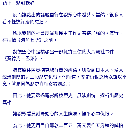
題上，點到就好，
反而讓點出的話題自行在觀眾心中發酵。當然，很多人
看不懂這深層的意涵，
所以我們的社會反省及民主工作是有待加強的。其實，
在拍攝《海角七號》之前，
魏德聖心中是構想出一部耗資三億的大片霧社事件
—
《賽德克．巴萊》，
描寫原住民賽德克族群間的糾葛，與受到日本人、漢人
統治期間的這三段歷史仇恨。他相信，歷史仇恨之所以難以平
息，就是因為歷史真相沒被還原；
因此，他要透過電影訴說歷史，展演劇情，透析出歷史
真相，
讓觀眾看見刻骨銘心的人生際遇，撫平心中仇恨。
為此，他更用盡自籌款二百五十萬元製作五分鐘的試拍