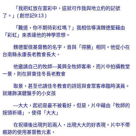
「我把虹放在雲彩中，這就可作我與地立約的記號
了。」
(
創世記
9:13 )
「難道，你不期待彩虹嗎？」我相信導演魏德聖藉由
「彩虹」來表達他的神學思想。
魏德聖很基督教的名字，音與「得勝」相同。他從小在
台南縣永康長老教會長大，
他邀請自己的牧師
—
黃興全牧師客串，而片中拍攝教堂
一景，則在屏東佳冬長老教會
取景，甚至也請佳冬教會的詩班與會眾客串臨時演員。
就連飾演鍵盤手的小女孩
—
大大，起初是最不被看好，但是，片中藉由「牧師的
按頭祈禱」，使得「大大」
在祝禱後出現判若兩人，出現大大的好表現。片中不帶
痕跡的使用基督教元素，