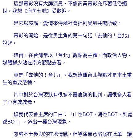
這部電影沒有大牌演員，不像商業電影充斥著低俗媚
世，我想《海角七號》受歡迎，
是它以詼諧、愛情來傳遞社會批判受到共鳴所致。
電影的開始，是從男主角的第一句話「去他的！台北」
說起，
確實，在台灣常以「台北」觀點為主體，而政治人物、
媒體鮮少站在南方觀點去看，
真是「去他的！台北」。我想遠離台北觀點才是本土重
生的重要憑藉。
片中對於台灣現狀有很多不露痕跡的批判，讓很多人看
了心有戚戚焉，
鎮民代表會主席的口白：「山也
BOT
，海也
BOT
，到處
都
BOT
」，道出一種台灣現象，
忽略本土參與的在地情感，但導演無意陷溺在此單一議