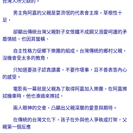
台灣人所欠缺的。
男主角阿嘉的父親是耍流氓的代表會主席，草根性十
足，
卻顯出傳統台灣父親對子女恨鐵不成鋼又溺愛呵護的矛
盾情結，也因其蠻橫、
自主性格力促鄉下樂團的組成。台灣傳統的鄉村父親，
沒機會受太多的教育，
只知道要孩子認真讀書，不要作壞事，且不善表答內心
的感受。
電影有一幕就是父親為了取得阿嘉加入樂團，在阿嘉擦
拭機車時，他也湊過來擦拭，
兩人眼神的交會，凸顯出父親深層的愛意與期待。
在傳統的台灣文化下，孩子在外與他人爭執或打架，父
親第一個反應