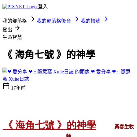
登入
我的部落格
我的部落格後台
我的帳號
登出
生命智慧
《 海角七號 》的神學
❤ 愛分享 ❤ :: 隨意
窩 Xuite日誌
17年前
《
海角七號
》的神學
黃春生牧
師