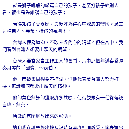
就是獅子吼般的怒罵自己的孩子，甚至打孩子給別人
看，很少是先維護自己的孩子；
若得知孩子受委屈，最後才落得心中深層的懊悔。過去
這種自卑、無奈、稀微的氛圍下，
台灣人極為壓抑，不敢表達內心的渴望。但在片中，我
們看到台灣人想要出頭天的期望，
台灣人要當家自主作主人的奮鬥。片中那個年邁喜愛彈
奏月琴的「國寶」〜茂伯，
他一度被樂團視為不搭調，但他代表著台灣人努力打
拼，無論如何都要出頭天的精神。
他的角色無疑的獲取許多共鳴，使得觀眾有一種從傳統
自卑、無奈、
稀微的氛圍解放出來的暢快。
這和我在讀聖經出埃及記時有些許相同感受，均表達出