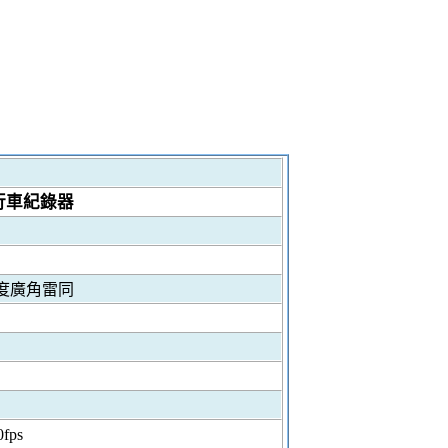
行車紀錄器
度廣角雷同
0fps