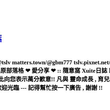
誌
slv matters.town/@gbm777 tslv.pixnet.net
elove/twblog 原部落格 ❤ 愛分享 ❤ :: 隨意
示萬分歉意!! 凡與 靈命成長 , 育兒教育 
歡迎光臨 --- 記得幫忙按一下廣告 , 謝謝 !!