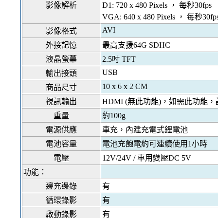
影像解析
D1: 720 x 480 Pixels
， 每秒
30fps
VGA: 640 x 480 Pixels
， 每秒
30fp
AVI
影像格式
外接記憶
最高支援
64G SDHC
液晶螢幕
2.5
吋
TFT
USB
輸出接頭
10 x 6 x 2 CM
商品尺寸
視訊輸出
HDMI (
無此功能
)
，如需此功能，
重量
約
100g
電源供應
車充，內建充電式鋰電池
電池容量
電池充飽電約可連續使用
1
小時
電壓
12V/24V /
車用變壓
DC 5V
功能：
邊充邊錄
有
循環錄影
有
啟動錄影
有