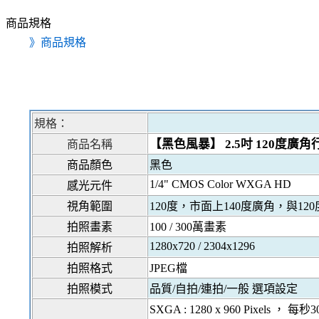
商品規格
》商品規格
規格：
【黑色風暴】
2.5
吋
120
度廣角
商品名稱
商品顏色
黑色
1/4" CMOS Color WXGA HD
感光元件
視角範圍
120
度，市面上
140
度廣角，與
120
拍照畫素
100 / 300
萬畫素
1280x720 / 2304x1296
拍照解析
拍照格式
JPEG
檔
拍照模式
品質
/
自拍
/
連拍
/
一般 選項設定
SXGA : 1280 x 960 Pixels
， 每秒
3