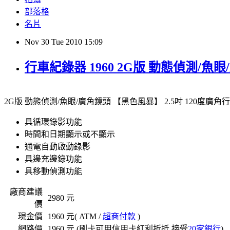
部落格
名片
Nov
30
Tue
2010
15:09
行車紀錄器 1960 2G版 動態偵測/魚
2G版 動態偵測/魚眼/廣角鏡頭 【黑色風暴】 2.5吋 120度廣
具循環錄影功能
時間和日期顯示或不顯示
通電自動啟動錄影
具邊充邊錄功能
具移動偵測功能
編:4720957
廠商建議
2980
元
價
現金價
1960
元( ATM /
超商付款
)
網路價
1960
元 (刷卡可用信用卡紅利折抵 接受
20家銀行
)