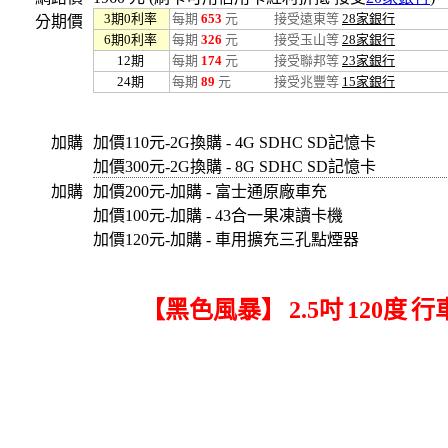
3
期
0
利率
每期
653
元
接受遠東等
28家銀行
分期價
6
期
0
利率
每期
326
元
接受玉山等
28家銀行
12
期
每期
174
元
接受聯邦等
23家銀行
24
期
每期
89
元
接受兆豐等
15家銀行
加購
加價110元-2G換購 - 4G SDHC SD記憶卡
加價300元-2G換購 - 8G SDHC SD記憶卡
加購
加價200元-加購 - 富士通原廠車充
加價100元-加購 - 43合一果凍讀卡機
加價120元-加購 - 車用擴充三孔點煙器
【黑色風暴】
2.5吋
120度
行