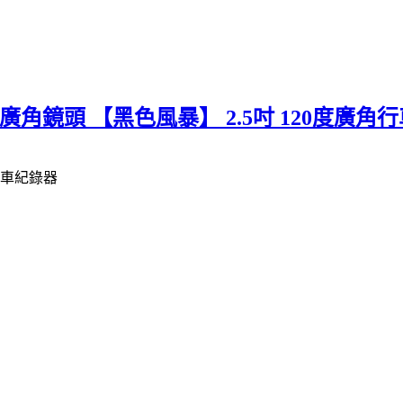
眼/廣角鏡頭 【黑色風暴】 2.5吋 120度廣角
角行車紀錄器