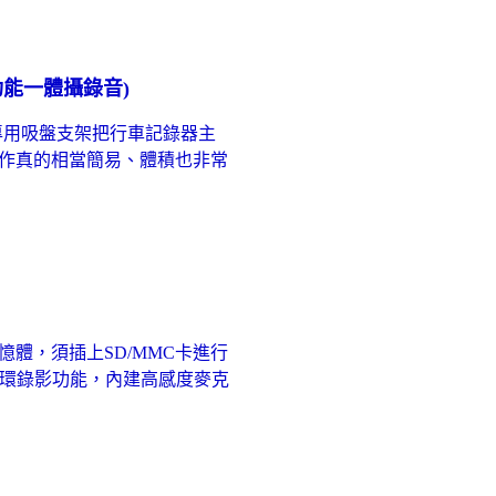
多功能一體攝錄音)
線，專用吸盤支架把行車記錄器主
作真的相當簡易、體積也非常
憶體，須插上SD/MMC卡進行
環錄影功能，內建高感度麥克