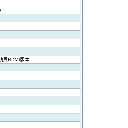
s
請買
HDMI
版本