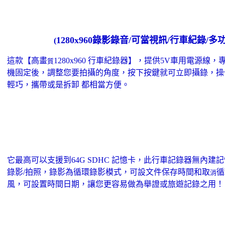
1280x960錄影錄音/可當視訊/行車紀錄/
(
這款【高畫
1280x960 行車紀錄器】，提供5V車用電源
質
機固定後，調整您要拍攝的角度，按下按鍵就可立即攝錄，操
輕巧，攜帶或是拆卸 都相當方便。
它最高可以支援到64G SDHC 記憶卡，此行車記錄器無內建記
錄影/拍照，錄影為循環錄影模式，可設文件保存時間和取
循
消
風，可設置時間日期，讓您更容易做為舉證或旅遊記錄之用！