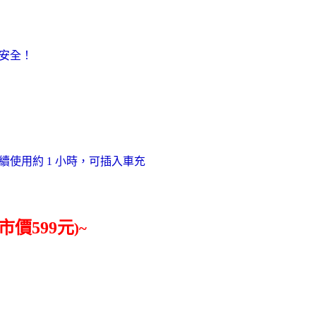
安全！
使用約 1 小時，可插入車充
價599元
)~