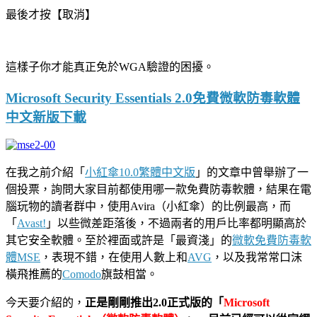
最後才按【取消】
這樣子你才能真正免於WGA驗證的困擾。
Microsoft Security Essentials 2.0免費微軟防毒軟體
中文新版下載
在我之前介紹「
小紅傘10.0繁體中文版
」的文章中曾舉辦了一
個投票，詢問大家目前都使用哪一款免費防毒軟體，結果在電
腦玩物的讀者群中，使用Avira（小紅傘）的比例最高，而
「
Avast!
」以些微差距落後，不過兩者的用戶比率都明顯高於
其它安全軟體。至於裡面或許是「最資淺」的
微軟免費防毒軟
體MSE
，表現不錯，在使用人數上和
AVG
，以及我常常口沫
橫飛推薦的
Comodo
旗鼓相當。
今天要介紹的，
正是剛剛推出2.0正式版的「
Microsoft