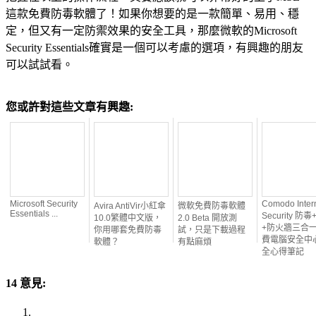
這款免費防毒軟體了！如果你想要的是一款簡單、易用、穩
定，但又有一定防禦效果的安全工具，那麼微軟的Microsoft
Security Essentials確實是一個可以考慮的選項，有興趣的朋友
可以試試看。
您或許對這些文章有興趣:
Microsoft Security
Comodo Inter
Avira AntiVir小紅傘
微軟免費防毒軟體
Essentials ...
Security 防
10.0繁體中文版，
2.0 Beta 開放測
+防火牆三合
你用哪套免費防毒
試，只是下載過程
費電腦安全中
軟體？
有點麻煩
全心得筆記
14 意見: