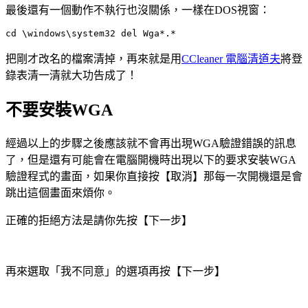
最後還有一個動作不執行也沒關係，一樣在DOS視窗：
cd \windows\system32 del Wga*.* 
把剛才改名的檔案清掉，再來就是用
CCleaner 電腦清道夫
將登
錄表清一清就大功告成了！
不要安裝WGA
經過以上的步驟之後應該就不會再出現WGA驗證錯誤的訊息
了，但是還有可能會在電腦開機時出現以下的要求安裝WGA
驗證程式的畫面，如果你直接按【取消】那每一次開機還是會
跳出這個畫面來煩你。
正確的拒絕方法是請你先按【下一步】
再來選取「我不同意」的選項再按【下一步】