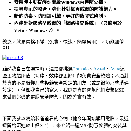
安裝時主動提醒你開啟Windows內建防火牆。
提昇與IE的整合，強化針對網頁威脅的防護能力。
新的防毒、防間諜引擎，更好的啟發式偵測。
內建針對網路型威脅的「網路檢查系統」（只適用於
Vista、Windows 7）。
總之，就是價格不變（免費、快速、簡單易用），功能加倍
XD
雖然我自己在選擇時，還是會挑選
Comodo
、
Avast!
、
Avira
這
些更物超所值（功能、效能都更好）的免費安全軟體；不過對
於真的不是很懂那些複雜安全設定的朋友（或是很煩那些瑣碎
設定），例如我自己的家人，我倒是真的會幫他們安裝MSE
來做個起碼的電腦安全防禦，因為確實有效。
下面我就以寫給我爸爸看的心情（他今年開始學用電腦，最近
還開始沉迷於上網XD），來介紹一遍MSE防毒軟體的安裝與