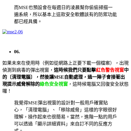
而MSE也預設會在每週日的凌晨幫你偷偷掃描一
遍系統，所以基本上這款安全軟體該有的防禦功能
都已經具備。
06.
如果未來在使用時（例如從網路上正要下載一個檔案），出現
偵測到病毒的彈出視窗，
這時候我們只要點擊
紅色警告視窗
中
的〔清理電腦〕，然後讓MSE自動處理，過一陣子會接著出
現提示威脅解除的
綠色安全視窗
，這時候電腦又回復安全狀態
囉！
我覺得MSE彈出視窗的設計對一般用戶確實貼
心，「清理電腦」、「移除威脅」這樣的字眼很好
理解，操作起來也很簡易。當然，進階一點的用戶
可以透過「顯示詳細資料」來自訂不同的反應方
式。