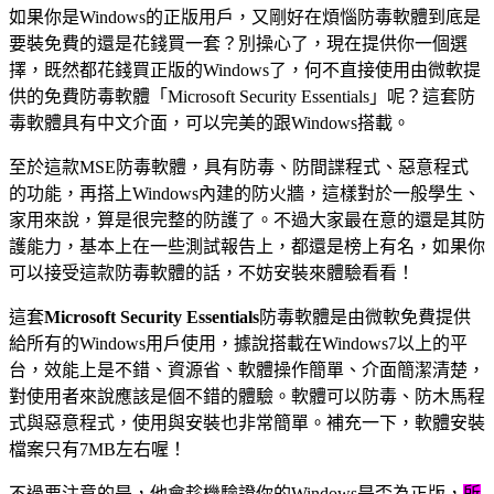
如果你是Windows的正版用戶，又剛好在煩惱防毒軟體到底是
要裝免費的還是花錢買一套？別操心了，現在提供你一個選
擇，既然都花錢買正版的Windows了，何不直接使用由微軟提
供的免費防毒軟體「Microsoft Security Essentials」呢？這套防
毒軟體具有中文介面，可以完美的跟Windows搭載。
至於這款MSE防毒軟體，具有防毒、防間諜程式、惡意程式
的功能，再搭上Windows內建的防火牆，這樣對於一般學生、
家用來說，算是很完整的防護了。不過大家最在意的還是其防
護能力，基本上在一些測試報告上，都還是榜上有名，如果你
可以接受這款防毒軟體的話，不妨安裝來體驗看看！
這套
Microsoft Security Essentials
防毒軟體是由微軟免費提供
給所有的Windows用戶使用，據說搭載在Windows7以上的平
台，效能上是不錯、資源省、軟體操作簡單、介面簡潔清楚，
對使用者來說應該是個不錯的體驗。軟體可以防毒、防木馬程
式與惡意程式，使用與安裝也非常簡單。補充一下，軟體安裝
檔案只有7MB左右喔！
不過要注意的是，他會趁機驗證你的Windows是否為正版，
所