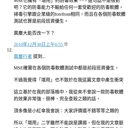
MSE也擁有「堪用」的防毒效果 ==> 這句話不是很對
吧？它的防毒能力不輸給任何一套受歡迎的防毒軟體，
掃毒引擎跟企業級的forefront相同，而且在各個防毒軟體
測試也算是前段班資優生。
異塵大能否改一下？
2010年12月30日上午6:55
異塵行者
提到...
MSE確實在各個防毒軟體測試中都是前段班資優生，
不過我覺得「堪用」也不致於在我這篇文章中產生衝突
這立基於在我的部落格中，我從來不會說一款防毒軟體
的效果非常強、很棒、完全查殺之類的話，
頂多像是小紅傘我會說：大家評價還不錯等等之類的
所以「堪用」二字雖然不能說是讚揚，但在我的文章脈