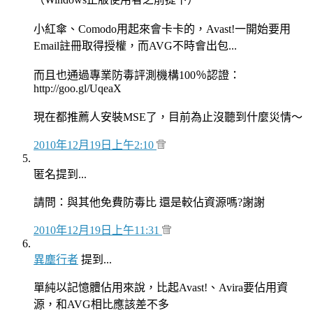
小紅傘、Comodo用起來會卡卡的，Avast!一開始要用
Email註冊取得授權，而AVG不時會出包...
而且也通過專業防毒評測機構100％認證：
http://goo.gl/UqeaX
現在都推薦人安裝MSE了，目前為止沒聽到什麼災情～
2010年12月19日上午2:10
匿名提到...
請問：與其他免費防毒比 還是較佔資源嗎?謝謝
2010年12月19日上午11:31
異塵行者
提到...
單純以記憶體佔用來說，比起Avast!、Avira要佔用資
源，和AVG相比應該差不多