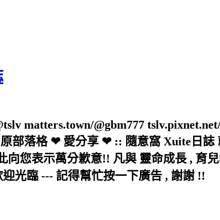
誌
slv matters.town/@gbm777 tslv.pixnet.net
elove/twblog 原部落格 ❤ 愛分享 ❤ :: 隨意
示萬分歉意!! 凡與 靈命成長 , 育兒教育 
歡迎光臨 --- 記得幫忙按一下廣告 , 謝謝 !!