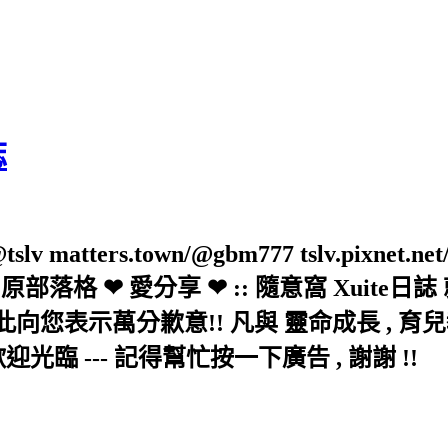
誌
slv matters.town/@gbm777 tslv.pixnet.net
elove/twblog 原部落格 ❤ 愛分享 ❤ :: 隨意
示萬分歉意!! 凡與 靈命成長 , 育兒教育 
歡迎光臨 --- 記得幫忙按一下廣告 , 謝謝 !!