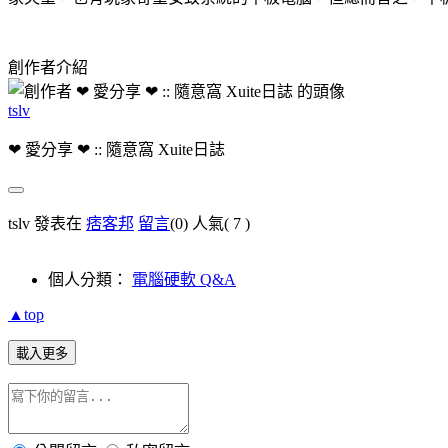
創作者介紹
tslv
❤ 愛分享 ❤ :: 隨意窩 Xuite日誌
tslv 發表在
痞客邦
留言
(0)
人氣(
7
)
個人分類：
電腦硬軟 Q&A
▲top
載入更多