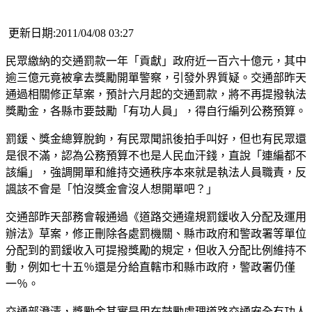
更新日期:2011/04/08 03:27
民眾繳納的交通罰款一年「貢獻」政府近一百六十億元，其中
逾三億元竟被拿去獎勵開單警察，引發外界質疑。交通部昨天
通過相關修正草案，預計六月起的交通罰款，將不再提撥執法
獎勵金，各縣市要鼓勵「有功人員」，得自行編列公務預算。
罰鍰、獎金總算脫鉤，有民眾聞訊後拍手叫好，但也有民眾還
是很不滿，認為公務預算不也是人民血汗錢，直說「連編都不
該編」，強調開單和維持交通秩序本來就是執法人員職責，反
諷該不會是「怕沒獎金會沒人想開單吧？」
交通部昨天部務會報通過《道路交通違規罰鍰收入分配及運用
辦法》草案，修正刪除各處罰機關、縣市政府和警政署等單位
分配到的罰鍰收入可提撥獎勵的規定，但收入分配比例維持不
動，例如七十五％還是分給直轄市和縣市政府，警政署仍僅
一％。
交通部澄清，獎勵金其實是用在鼓勵處理道路交通安全有功人