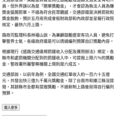
員，但外界誤以為是「開單獎勵金」，才會認為執法人員為賺
獎金猛開罰單。不過為符合民眾觀感，交通部還是決將罰款和
獎金脫鉤，預計五月底完成會銜財政部和內政部並呈報行政院
核定，最快六月上路。
路政司監理科長林福山說，為兼顧鼓勵道安有功人員，避免打
擊警界士氣，各級政府還是可以透過編列預算自訂獎勵內容。
根據現行《道路交通違規罰鍰收入分配及運用辦法》規定，各
縣市和處罰機關分配到的罰鍰收入中，可提撥上限六％的獎勵
金，警政署所屬警察機關上限則是六成五。
交通部說，以前年為例，全國交通紅單收入約一百六十五億
元，共發出快三億九千萬元獎勵金，除了台南市和連江縣沒提
撥，其餘縣市全都有提撥獎勵，不過新制上路後就得自行編列
預算。
載入更多