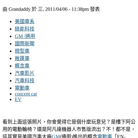
由 Grandaddy 於 三, 2011/04/06 - 11:38pm 發表
美國車系
綠能科技
GM /通用
國際新聞
微型車
敞篷車
概念車
汽車影片
汽車科技
電動車
concept car
EV
看到上面這張照片，你會覺得它是個什麼玩意兒？是樓下阿公
用的電動輪椅？還是阿凡達機器人市售版流出？不！都不是，
這其實是美國汽車大廠
GM
(通用)推出的概念
電動車
「EN-