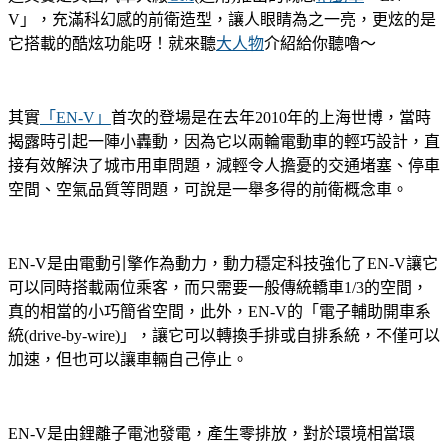
V」，充滿科幻感的前衛造型，讓人眼睛為之一亮，更炫的是
它搭載的酷炫功能呀！就來聽
大人物
介紹給你聽嚕～
其實
「EN-V」
首次的登場是在去年2010年的上海世博，當時
揭露時引起一陣小轟動，因為它以兩輪電動車的輕巧設計，直
接有效解決了城市用車問題，減輕令人擔憂的交通堵塞、停車
空間、空氣品質等問題，可說是一舉多得的前衛概念車。
EN-V是由電動引擎作為動力，動力穩定科技強化了EN-V讓它
可以同時搭載兩位乘客，而只需要一般傳統轎車1/3的空間，
真的相當的小巧簡省空間，此外，EN-V的「電子輔助開車系
統(drive-by-wire)」，讓它可以轉換手排或自排系統，不僅可以
加速，但也可以讓車輛自己停止。
EN-V是由鋰離子電池發電，產生零排放，對於環境相當環