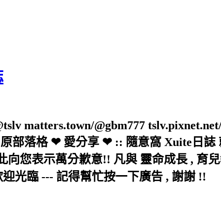
誌
slv matters.town/@gbm777 tslv.pixnet.net
elove/twblog 原部落格 ❤ 愛分享 ❤ :: 隨意
示萬分歉意!! 凡與 靈命成長 , 育兒教育 
歡迎光臨 --- 記得幫忙按一下廣告 , 謝謝 !!