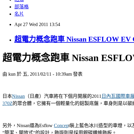
部落格
名片
Apr
27
Wed
2011
13:54
超電力概念跑車 Nissan ESFLOW EV C
超電力概念跑車 Nissan ESFLOW 
由 kun 於 五, 2011/02/11 - 10:39am 發表
日本
Nissan
（日產）汽車將在下個月開展的2011
日內瓦國際車
370Z
的眾合體，它擁有一個輕量化的鋁製底盤，車身則是以碳
另外，Nissan還為Esflow
Concep
t裝上藍色冰川造型的車燈，以
“簡潔、開放式“的設計，飾版則是採用銀碳纖維飾板。