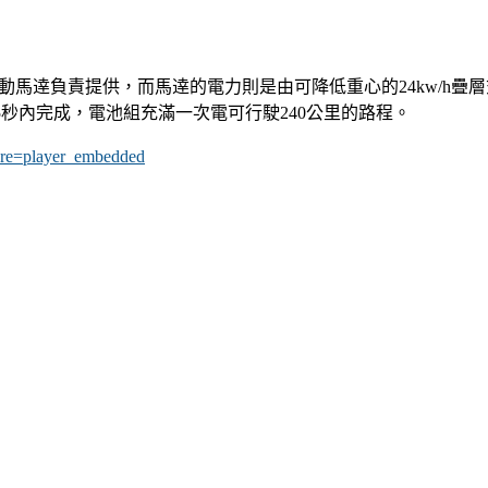
二具電動馬逹負責提供，而馬逹的電力則是由可降低重心的24kw/h
h加速應可在5秒內完成，電池組充滿一次電可行駛240公里的路程。
re=player_embedded