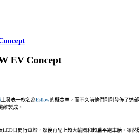
oncept
EV Concept
展
上發表一款名為
Esflow
的概念車，而不久前他們剛剛發佈了這部概念車
纖維製成。
及LED日間行車燈，然後再配上超大輪圏和超扁平跑車胎。雖然影