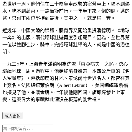
遊世界一周。他們住在三十噸貨車改裝的宿營車上，喝不到熱
水，吃不到蔬菜，一路顛簸前行。一年半下來，倒的倒，逃的
逃，只剩下兩位堅持到最後。其中之一，就是楊一奔。
近幾年，中國大陸的媒體、體育界又開始重提潘德明。《地球
一奔》的出版，兩代環球壯遊再度引起矚目。因為，全世界第
一位以雙腳徒步、騎車，完成環球壯舉的人，就是中國的潘德
明。
一九三○年，上海青年潘德明為洗雪「東亞病夫」之恥，決心
環繞地球一周。過程中，他始終隨身攜帶一本四公斤重的《名
人留墨集》，包括印度的甘地、泰戈爾等世界名人，都曾在其
上簽名。法國總統萊伯朗（Albert Lebrun）、美國總統羅斯福
也接見了他，並贈金牌。七年後他剛回國，旋即爆發七七事
變，這麼偉大的事蹟就此湮沒在板蕩的亂世裡。
載入更多