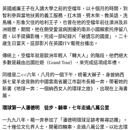
英國威廉王子在入讀大學之前的空檔年，以十個月的時間，到
智利參與當地扶貧的義工服務，扛木頭、劈木柴、教英語、洗
馬桶。形象欠佳的哈利王子，也曾在他的空檔年前往澳洲及非
洲遊歷，期間，他在飽受愛滋病困擾的南非小國賴索托停留八
週，以手提攝影機，完成一部紀錄片「被遺忘的國度」。二十
歲生日當天，這部影片在英國ITV電視台播出。
傳統上，空檔年就是歐洲年輕人「轉大人」的階段，他們絕大
多數是藉由出國壯遊（Grand Tour），來完成這項成年禮。
同樣是二○○六年，八月的一個下午，梳著大辮子、身披納西
族七星羊皮背飾的中國雲南省麗江市副市長楊一奔，帶著她的
新書《地球一奔：一個納西女人的環球之旅》，出現在上海書
展。
環球第一人潘德明 徒步、騎車，七年走過八萬公里
一九九八年，楊一奔參加了「潘德明環球足跡考察尋訪團」。
二十幾位文化界人士，開著四輛車，走過八萬公里，以壯志環