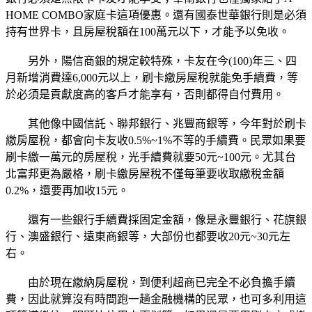
HOME COMBO
家庭卡這項優惠。還有國泰世華銀行則是必須
持有世界卡，且房屋稅額在
100
萬元以下，才能予以免收。
另外，陽信商銀的規定較特殊，卡友在今
(100)
年三、四
月新增消費達
6,000
元以上，刷卡繳房屋稅就能免手續費，等
於必須是貢獻度高的客戶才能享有，否則都得自付費用。
其他像中國信託、聯邦銀行、兆豐商銀等，今年對於刷卡
繳房屋稅，都會向卡友收
0.5%~1%
不等的手續費。民眾如果要
刷卡繳一萬元的房屋稅，光手續費就要
50
元
~100
元。尤其台
北富邦更為嚴格，刷卡繳房屋稅不僅每筆要收取繳稅金額
0.2%
，還要再加收
15
元。
還有一些銀行手續費採固定金額，像是永豐銀行、花旗銀
行、澳盛銀行、遠東商銀等，大部份也都要收
20
元
~30
元左
右。
由於現在繳納房屋稅，到便利超商已完全不必負擔手續
費，因此就算沒有時間跑一趟金融機構的民眾，也可多利用這