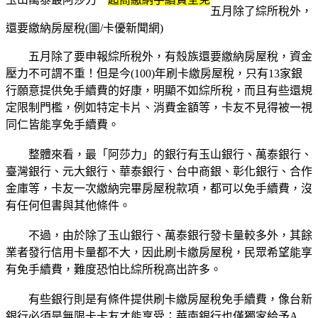
五月除了綜所稅外，
還要繳納房屋稅(圖/卡優新聞網)
五月除了要申報綜所稅外，有殼族還要繳納房屋稅，資金
壓力不可謂不重！但是今
(100)
年刷卡繳房屋稅，只有
13
家銀
行願意提供免手續費的好康，明顯不如綜所稅，而且有些還規
定限制門檻，例如特定卡片、消費金額等，卡友不見得被一視
同仁皆能享免手續費。
整體來看，最「阿莎力」的銀行有玉山銀行、萬泰銀行、
臺灣銀行、元大銀行、華泰銀行、台中商銀、彰化銀行、合作
金庫等，卡友一次繳納完畢房屋稅款項，都可以免手續費，沒
有任何但書與其他條件。
不過，由於除了玉山銀行、萬泰銀行發卡量較多外，其餘
業者發行信用卡量都不大，因此刷卡繳房屋稅，民眾希望能享
有免手續費，難度恐怕比綜所稅高出許多。
有些銀行則是有條件提供刷卡繳房屋稅免手續費，像台新
銀行必須是無限卡卡友才能享受；華南銀行也僅獨家給予
A