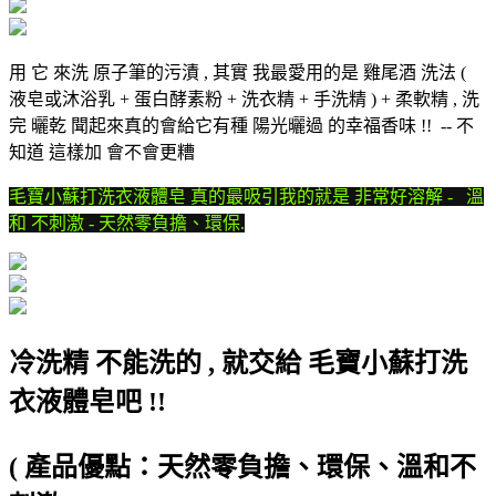
用 它 來洗 原子筆的污漬 , 其實 我最愛用的是 雞尾酒 洗法 (
液皂或沐浴乳 + 蛋白酵素粉 + 洗衣精 + 手洗精 ) + 柔軟精 , 洗
完 曬乾 聞起來真的會給它有種 陽光曬過 的幸福香味 !! -- 不
知道 這樣加 會不會更糟
毛寶小蘇打洗衣液體皂 真的最吸引我的就是 非常好溶解 - 溫
和 不刺激 - 天然零負擔、環保.
冷洗精 不能洗的 , 就交給 毛寶小蘇打洗
衣液體皂吧 !!
( 產品優點：天然零負擔、環保、溫和不