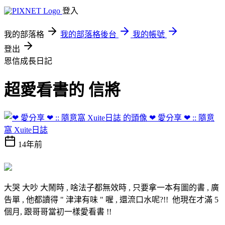
登入
我的部落格
我的部落格後台
我的帳號
登出
恩信成長日記
超愛看書的 信將
❤ 愛分享 ❤ :: 隨意
窩 Xuite日誌
14年前
大哭 大吵 大鬧時 , 啥法子都無效時 , 只要拿一本有圖的書 , 廣
告單 , 他都讀得 " 津津有味 " 喔 , 還流口水呢?!! 他現在才滿 5
個月, 跟哥哥當初一樣愛看書 !!