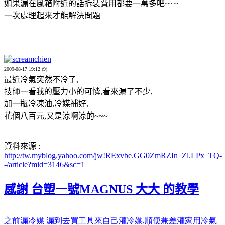
如果漏在風箱附近的話拆裝費用都要一萬多吧~~~
一次處理起來才能解決問題
screamchien
2009-08-17 19:12 (9)
最近冷氣突然不冷了,
技師一看我的壓力小的可憐,看來漏了不少,
加一瓶冷凍油,冷媒補好,
花個八百元,又是涼啊涼的~~~
資料來源 :
http://tw.myblog.yahoo.com/jw!RExvbe.GG0ZmRZIn_Zl.LPx_TQ-
-/article?mid=3146&sc=1
感謝 台塑一號MAGNUS 大大 的教學
之前漏冷媒
漏到去買工具來自己灌冷媒
,
順便兼差灌家用冷氣