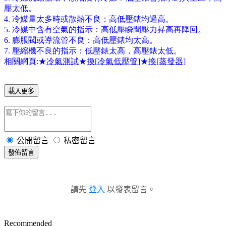
壓太低。
4.
冷媒量太多時或散熱不良：高低壓錶均過高。
5.
冷媒中含有空氣的指示：高低壓瞬間壓力昇高再降回。
6.
膨脹閥或導流管不良：高低壓錶均太高。
7.
壓縮機不良的指示：低壓錶太高，高壓錶太低。
相關網頁
:
★
冷氣測試
★
換
[
冷氣低壓管
]
★
換
[
蒸發器
]
載入更多
公開留言
私密留言
發佈留言
請先
登入
以發表留言。
Recommended