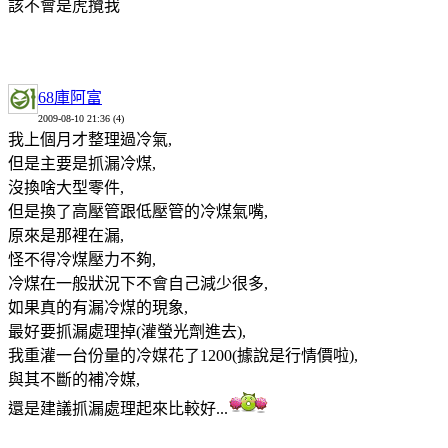
該不會是虎攬我
68庫阿富
2009-08-10 21:36 (4)
我上個月才整理過冷氣,
但是主要是抓漏冷煤,
沒換啥大型零件,
但是換了高壓管跟低壓管的冷煤氣嘴,
原來是那裡在漏,
怪不得冷煤壓力不夠,
冷煤在一般狀況下不會自己減少很多,
如果真的有漏冷煤的現象,
最好要抓漏處理掉(灌螢光劑進去),
我重灌一台份量的冷媒花了1200(據說是行情價啦),
與其不斷的補冷媒,
還是建議抓漏處理起來比較好...