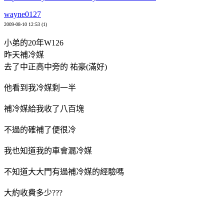
wayne0127
2009-08-10 12:53 (1)
小弟的20年W126
昨天補冷媒
去了中正高中旁的 祐豪(滿好)
他看到我冷媒剩一半
補冷媒給我收了八百塊
不過的確補了便很冷
我也知道我的車會漏冷媒
不知道大大門有過補冷媒的經驗嗎
大約收費多少???