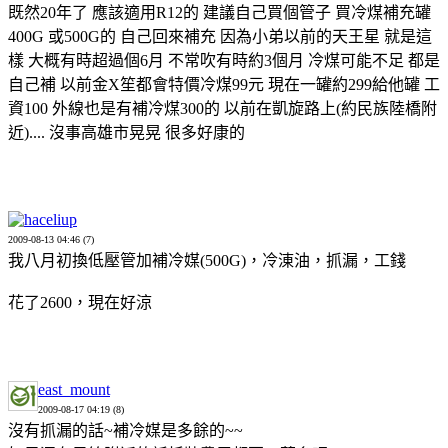
既然20年了 應該適用R12的 建議自己買個管子 買冷煤補充罐
400G 或500G的 自己回來補充 因為小弟以前的天王星 就是這
樣 大概有時超過個6月 不常吹有時約3個月 冷煤可能不足 都是
自己補 以前金X笙都會特價冷煤99元 現在一罐約299給他罐 工
資100 外線也是有補冷煤300的 以前在凱旋路上(約民族陸橋附
近).... 沒事高雄市晃晃 很多好康的
haceliup
2009-08-13 04:46 (7)
我八月初換低壓管加補冷媒(500G)，冷涷油，抓漏，工錢
花了2600，現在好涼
east_mount
2009-08-17 04:19 (8)
沒有抓漏的話~補冷媒是多餘的~~