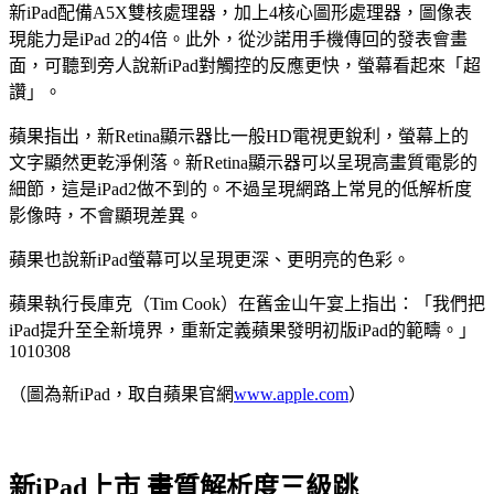
新iPad配備A5X雙核處理器，加上4核心圖形處理器，圖像表
現能力是iPad 2的4倍。此外，從沙諾用手機傳回的發表會畫
面，可聽到旁人說新iPad對觸控的反應更快，螢幕看起來「超
讚」。
蘋果指出，新Retina顯示器比一般HD電視更銳利，螢幕上的
文字顯然更乾淨俐落。新Retina顯示器可以呈現高畫質電影的
細節，這是iPad2做不到的。不過呈現網路上常見的低解析度
影像時，不會顯現差異。
蘋果也說新iPad螢幕可以呈現更深、更明亮的色彩。
蘋果執行長庫克（Tim Cook）在舊金山午宴上指出：「我們把
iPad提升至全新境界，重新定義蘋果發明初版iPad的範疇。」
1010308
（圖為新iPad，取自蘋果官網
www.apple.com
）
新iPad上市 畫質解析度三級跳