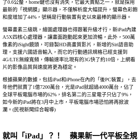
了0.6公釐，home鍵也沒有消失，它最大賣點之一，就是採用
最新的「視網膜」顯示器，不僅解析度大幅提升，螢幕色彩飽
和度增加了44%，號稱是行動裝置有史以來最棒的顯示器。
螢幕畫素三級跳，繪圖處理器也得跟著升級才行，新iPad內建
A5X四核心處理器，讓畫面跑動起來更加流暢，此外，500萬
像素的iSight鏡頭，可錄製HD高畫質影片，新增的Siri語音助
理，支援六國語音輸入，而它的行動通訊規格已經支援到
4G/LTE無線寬頻，傳輸速率比現有的3G快了約10倍，上網看
片的影像品質與速度將更為穩定。
根據蘋果的數據，包括iPad和iPhone在內的「後PC裝置」，去
年他們就賣了1億7200萬台，光是iPad就超過4000萬台，佔了
全球平板電腦市場的62%，排名第二的三星電子只佔了9%，
如今新的iPad將在3月中上市，平板電腦市場恐怕將再掀波
瀾。(民視新聞綜合報導)
就叫「iPad」？！ 蘋果新一代平板全規