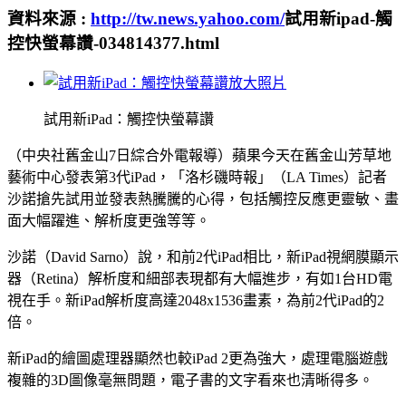
資料來源 :
http://tw.news.yahoo.com/
試用新ipad-觸
控快螢幕讚-034814377.html
放大照片
試用新iPad：觸控快螢幕讚
（中央社舊金山7日綜合外電報導）蘋果今天在舊金山芳草地
藝術中心發表第3代iPad，「洛杉磯時報」（LA Times）記者
沙諾搶先試用並發表熱騰騰的心得，包括觸控反應更靈敏、畫
面大幅躍進、解析度更強等等。
沙諾（David Sarno）說，和前2代iPad相比，新iPad視網膜顯示
器（Retina）解析度和細部表現都有大幅進步，有如1台HD電
視在手。新iPad解析度高達2048x1536畫素，為前2代iPad的2
倍。
新iPad的繪圖處理器顯然也較iPad 2更為強大，處理電腦遊戲
複雜的3D圖像毫無問題，電子書的文字看來也清晰得多。