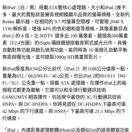
新iPad（白／黑）搭載A5X雙核心處理器，大小和iPad 2差不
多，最大的賣點就是擁有視網膜顯示品質的螢幕規格，全新的
Retina 顯示器，在相同的 9.7 吋螢幕空間裡，可實現 2048 X
1536 解析度、增強 44% 的色彩飽和度等規格。其像素數目為
iPad 2 的 4 倍，比 HDTV 還多出 100 萬像素，鏡頭為500萬畫
素（f/2.4光圈）的iSight 攝錄鏡頭搭載背照式感光元件，具備
自動對焦功能與臉孔偵測功能，能同時為 10 張臉孔自動平衡
焦距與曝光值，並可錄製1080p HD高畫質影片。
新iPad厚度為0.94公分比前代（iPad 2）的 0.88公分還厚一點，
重量為652／662(Wi-Fi／4G)公克，也比iPad 2的601/613（Wi-
Fi／3G）公克重一點。搭載 A5X 處理器，在運作iPad上的每
個程式都更為靈敏，它還可以和全球行動通訊技術
GSM/UMTS 相容運作，包括現今最快的 3G 行動通訊技術
HSPA+ 與 DC-HSDPA。你將見證在 DC-HSDPA 下最高可達
42 Mbps 的下行速度，與 HSPA+ 下最高可達 21.1 Mbps 的下
行速度。
「iPad 」內建影像處理軟體iPhoto以及類似Siri的語音聽寫功能