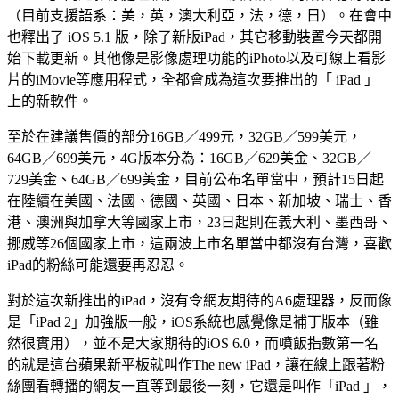
（目前支援語系：美，英，澳大利亞，法，德，日）。在會中
也釋出了 iOS 5.1 版，除了新版iPad，其它移動裝置今天都開
始下載更新。其他像是影像處理功能的iPhoto以及可線上看影
片的iMovie等應用程式，全都會成為這次要推出的「 iPad 」
上的新軟件。
至於在建議售價的部分16GB／499元，32GB／599美元，
64GB／699美元，4G版本分為：16GB／629美金、32GB／
729美金、64GB／699美金，目前公布名單當中，預計15日起
在陸續在美國、法國、德國、英國、日本、新加坡、瑞士、香
港、澳洲與加拿大等國家上市，23日起則在義大利、墨西哥、
挪威等26個國家上市，這兩波上市名單當中都沒有台灣，喜歡
iPad的粉絲可能還要再忍忍。
對於這次新推出的iPad，沒有令網友期待的A6處理器，反而像
是「iPad 2」加強版一般，iOS系統也感覺像是補丁版本（雖
然很實用），並不是大家期待的iOS 6.0，而噴飯指數第一名
的就是這台蘋果新平板就叫作The new iPad，讓在線上跟著粉
絲團看轉播的網友一直等到最後一刻，它還是叫作「iPad 」，