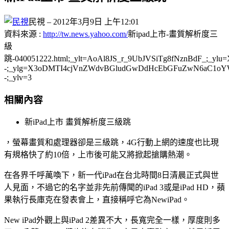
民視
– 2012年3月9日 上午12:01
資料來源 :
http://tw.news.yahoo.com/
新ipad上市-畫質解析度三
級
跳-040051222.html;_ylt=AoAl8JS_r_9UbJVSiTg8fNzn
-;_ylg=X3oDMTI4cjVnZWdvBGludGwDdHcEbGFuZwN6aC1o
-;_ylv=3
相關內容
新iPad上市 畫質解析度三級跳
，螢幕畫質和處理器卻是三級跳，4G行動上網的速度也比現
有規格快了約10倍，上市後可能又將掀起搶購熱潮。
在各界千呼萬喚下，新一代iPad在台北時間8日清晨正式與世
人見面，不過它的名字並非先前傳聞的iPad 3或是iPad HD，蘋
果執行長庫克在發表會上，直接稱呼它為NewiPad。
New iPad外觀上與iPad 2差異不大，長寬完全一樣，厚度則多