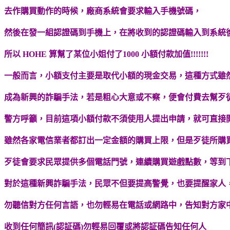
去作購買動作的時候，廠商系統會要求輸入手機號碼，
然後在發一組認證碼到手機上，在將收到的認證碼輸入到系統
所以 HOHE 算幫了某位小姐付了1000 小額付款加值!!!!!!!
一般而言，小額支付主要是取代小額的現金交易，這種方式雖
成為新興的詐騙手法，若是粗心大意或不察，便會付費去幫歹
警方呼籲，目前這項小額付款不須使用人提出申請，就可直接
雖然各家電信業者都訂出一定金額的購買上限，但是歹徒所購
歹徒會要求民眾提供多個電話門號，連續購買遊戲點數，等到
對於這種新興詐騙手法，民眾不但要提高警覺，也要提醒家人
勿聽信對方任何言語，也勿輕易在電話或網路中，告知對方家
收到任何簡訊(認証碼)勿輕易回覆或將認証碼告知任何人