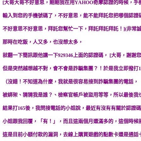
[大哥大哥不好意思，剛剛我在用YAHOO奇摩認證的時候，手
輸入到您的手機號碼了，不好意思，能不能拜託您把哪個認證
不好意思不好意思，拜託您幫忙一下，拜託拜託拜託！](非常誠
那時在吃飯，人又多，也沒想太多，
就翻一下簡訊跟他講一下929346上面的認證碼， [大哥，謝謝
但是突然越想越不對，會不會是詐騙集團？！於是我立即撥打1
（沒錯！不知道為什麼，我就是很容易接到詐騙集團的電話，
被綁架、猜猜我是誰？、檢察官帳戶被盜用等等，所以最後我也
結果打165後，我問接電話的小姐說，最近有沒有有關於認證
小姐跟我回覆，「有！」，而且這兩個月還滿多的，這個時候就
這是目前小額付款的漏洞，去線上購買遊戲的點數卡還是通話