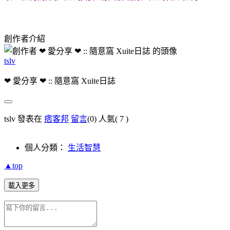
創作者介紹
tslv
❤ 愛分享 ❤ :: 隨意窩 Xuite日誌
tslv 發表在
痞客邦
留言
(0)
人氣(
7
)
個人分類：
生活智慧
▲top
載入更多