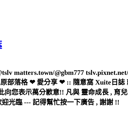
誌
slv matters.town/@gbm777 tslv.pixnet.net
elove/twblog 原部落格 ❤ 愛分享 ❤ :: 隨意
示萬分歉意!! 凡與 靈命成長 , 育兒教育 
歡迎光臨 --- 記得幫忙按一下廣告 , 謝謝 !!