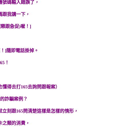
機號碼輸入錯誤了，
碼跟我講一下，
懇跟急促)喔！]
您！]隨即電話掛掉。
65！
懂得去打165去詢問跟報案）
碼的詐騙案例？
立刻跟165問清楚這樣是怎樣的情形，
卡之類的消費，