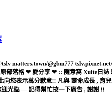
誌
slv matters.town/@gbm777 tslv.pixnet.net
elove/twblog 原部落格 ❤ 愛分享 ❤ :: 隨意
示萬分歉意!! 凡與 靈命成長 , 育兒教育 
歡迎光臨 --- 記得幫忙按一下廣告 , 謝謝 !!