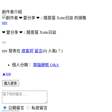
創作者介紹
tslv
❤ 愛分享 ❤ :: 隨意窩 Xuite日誌
tslv 發表在
痞客邦
留言
(0)
人氣(
7
)
個人分類：
電腦硬軟 Q&A
▲top
載入更多
公開留言
私密留言